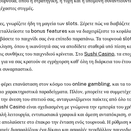
ουρνουά, όπου η στρατηγική, η τύχη και η υπομονή συναντιούντα
έχαστες στιγμές.
ες, γνωρίζετε ήδη τη μαγεία των slots. Ξέρετε πώς να διαβάζετε
εταλλεύεστε τα bonus features και να διαχειρίζεστε το κεφάλα
εβάσετε το παιχνίδι σας ένα επίπεδο παραπάνω. Τα τουρνουά sl
κληση, όπου η ικανότητά σας να αποδίδετε σταθερά υπό πίεση κ
ς συνθήκες του παιχνιδιού κρίνεται. Στο
Sushi Casino
, τα επ
 για να σας κρατούν σε εγρήγορση καθ’ όλη τη διάρκεια του έτο
αι συναρπαστικό.
ι φέρει επανάσταση στον κόσμο του online gambling, και τα τ
πιο χαρακτηριστικά παραδείγματα. Πλέον, μπορείτε να συμμετέχ
 την άνεση του σπιτιού σας, ανταγωνιζόμενοι παίκτες από όλο τ
shi Casino είναι σχεδιασμένη με γνώμονα την εμπειρία του χρ
λή λειτουργία, εντυπωσιακά γραφικά και άμεση ανταπόκριση, σ
α απολαύσετε στο έπακρο την ένταση ενός τουρνουά. Η ρύθμιση κ
αρχές διασφαλίζουν ένα δίκαιο και ασφαλές περιβάλλον παιχνιδι