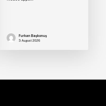
Furkan Başkonuş
3 August 2026