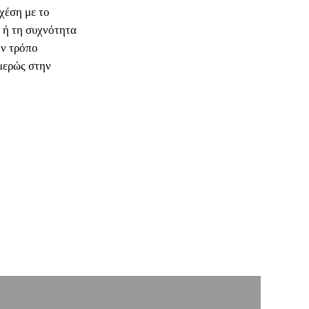
χέση με το
 ή τη συχνότητα
ον τρόπο
μερώς στην