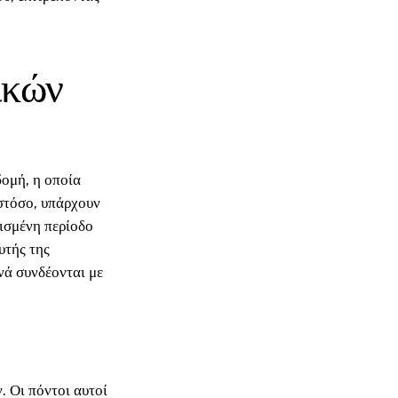
ικών
ομή, η οποία
Ωστόσο, υπάρχουν
ισμένη περίοδο
υτής της
νά συνδέονται με
. Οι πόντοι αυτοί