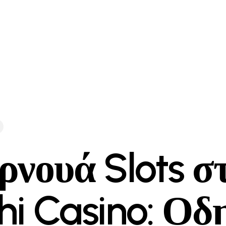
ρνουά Slots σ
hi Casino: Οδ