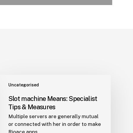
Uncategorised
Slot machine Means: Specialist
Tips & Measures
Multiple servers are generally mutual
or connected with her in order to make
Rioace apps…