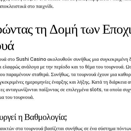
αποκλειστικά στο παιχνίδι.
ώντας τη Δομή των Εποχ
ουά
ουά στο Sushi Casino ακολουθούν συνήθως μια συγκεκριμένη δ
ει ελαφρώς ανάλογα με την περίοδο και το θέμα του τουρνουά. 
που παραμένουν σταθερά. Συνήθως, τα τουρνουά έχουν μια καθορ
γκεκριμένες ημερομηνίες έναρξης και λήξης. Κατά τη διάρκεια α
τες ανταγωνίζονται παίζοντας σε επιλεγμένα slots, τα οποία συχ
μα του τουρνουά.
υργεί η Βαθμολογία;
αικτών στα τουρνουά βασίζεται συνήθως σε ένα σύστημα πόντων