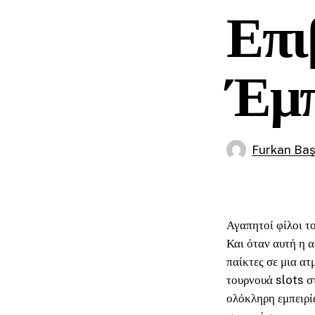
Επι
Έμπ
Furkan Ba
Αγαπητοί φίλοι το
Και όταν αυτή η α
παίκτες σε μια ατ
τουρνουά slots 
ολόκληρη εμπειρί