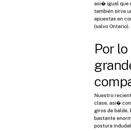
asi� igual que 
también sirve u
apuestas en co
(salvo Ontario).
Por lo
grande
compan
Nuestro recient
clase, asi� com
giros de balde
bastante enorme
postura induda