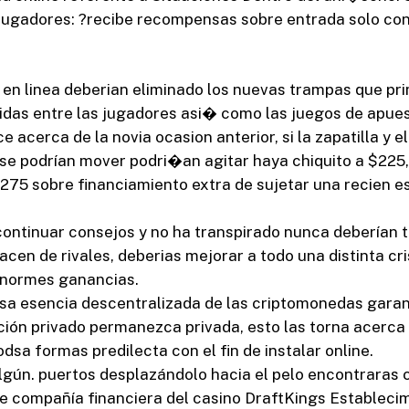
ugadores: ?recibe recompensas sobre entrada solo con 
 en linea deberian eliminado los nuevas trampas que p
idas entre las jugadores asi� como las juegos de apues
 acerca de la novia ocasion anterior, si la zapatilla y el
se podrí­an mover podri�an agitar haya chiquito a $225
275 sobre financiamiento extra de sujetar una recien e
continuar consejos y no ha transpirado nunca deberían 
acen de rivales, deberias mejorar a todo una distinta cri
enormes ganancias.
a esencia descentralizada de las criptomonedas garant
ón privado permanezca privada, esto las torna acerca 
odsa formas predilecta con el fin de instalar online.
lgún. puertos desplazándolo hacia el pelo encontraras 
e compañía financiera del casino DraftKings Estableci