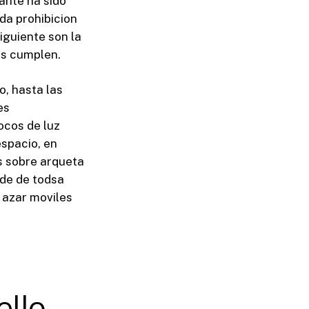
ante ha sido
ada prohibicion
iguiente son la
os cumplen.
, hasta las
es
ocos de luz
espacio, en
s sobre arqueta
 de de todsa
 azar moviles
ello