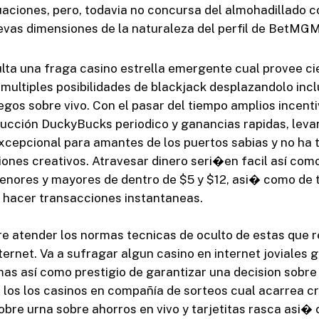
uaciones, pero, todavia no concursa del almohadillado 
evas dimensiones de la naturaleza del perfil de BetMGM
ta una fraga casino estrella emergente cual provee ci
ultiples posibilidades de blackjack desplazandolo incl
uegos sobre vivo. Con el pasar del tiempo amplios incenti
ucción DuckyBucks periodico y ganancias rapidas, leva
xcepcional para amantes de los puertos sabias y no ha 
iones creativos. Atravesar dinero seri�en facil así­ com
menores y mayores de dentro de $5 y $12, asi� como de
 hacer transacciones instantaneas.
e atender los normas tecnicas de oculto de estas que r
nternet. Va a sufragar algun casino en internet joviales 
mas así­ como prestigio de garantizar una decision sobre
 los los casinos en compañía de sorteos cual acarrea c
obre urna sobre ahorros en vivo y tarjetitas rasca asi�