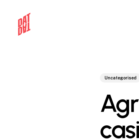
Skip
to
main
content
Uncategorised
Agr
cas