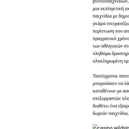
βιντεοπαιχνιδιών
μια εκπληκτική γ
παιχνίδια με δημ
γκάμα επιτραπέζιω
περίπτωση που απ
πραγματικό χρόνο 
των αθλητικών στ
πληθώρα δραστηρι
ολοκληρωμένη εμπε
Ταυτόχρονα, αποτ
μπορούσατε να λά
καταθέτουν με ασ
επεξεργαστών πλη
διαθέτει ένα εξα
δωρεάν παιχνίδια