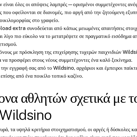
δεν είναι όλες οι απόψεις λαμπρές—ορισμένοι συμμετέχοντες ανέ
ς που οφείλονται σε διανομές, πιο αργή από την ζητούμενη εξυ
ποικιλομορφίας στο γραφείο.
eload extra συνοδεύεται από κάπως μειωμένες απαιτήσεις στοι
αι λίγο πιο εύκολο να το μετατρέψετε σε πραγματικό εισόδημα 
ετισμού.
όνους με πρόσκληση της επιχείρησης τυχερών παιχνιδιών Wildsi
α να προσφέρει στους νέους συμμετέχοντες ένα καλό ξεκίνημα.
την εγγραφή σας από το Wildsino, αρχάριοι και έμπειροι παίκτ
επίσης από ένα ποικίλο τοπικό καζίνο.
να αθλητών σχετικά με τ
 Wildsino
υρά, τα υψηλά κριτήρια στοιχηματισμού, οι αργές ή δύσκολες κα