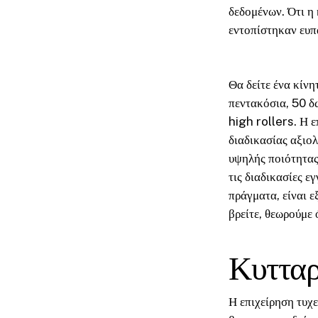
δεδομένων. Ότι η
εντοπίστηκαν ευπ
Θα δείτε ένα κίν
πεντακόσια, 50 δ
high rollers. Η ε
διαδικασίας αξιολ
υψηλής ποιότητας
τις διαδικασίες 
πράγματα, είναι ε
βρείτε, θεωρούμε 
Κυτταρ
Η επιχείρηση τυχ