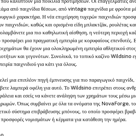
, που καλύπτουν μια ποικιλία προτιμήσεων. Οι επαγγελματίες αν
κάμα από παιχνίδια θέσεων, από vintage παιχνίδια με φρούτα μ
ιουργικό χαρακτήρα. Η νέα επιχείρηση τυχερών παιχνιδιών προσφ
ν παιχνιδιών, καθώς και ορισμένα είδη μπλακτζάκ, ρουλέτας και
ολαμβάνετε μια πιο καθηλωτική αίσθηση, η νεότερη περιοχή καζ
προσφέρει μια πραγματική εμπειρία με κορυφαίους επενδυτές. Ε
οιχημάτων θα έχουν μια ολοκληρωμένη εμπειρία αθλητικού στοι
οτήτων και γεγονότων. Συνολικά, το τοπικό καζίνο Wildsino ε
ιρία παιχνιδιού για κάτι για όλους.
ελεί μια επιπλέον πηγή έμπνευσης για πιο παραγωγικό παιχνίδι,
βετε λαμπερά οφέλη για αυτό. Το Wildsino επιτρέπει στους ανθ
φάλεια και εσείς να κάνετε ανάληψη των χρημάτων τους μέσω μι
ρωμών. Όπως συμβαίνει με όλα τα ονόματα της NovaForge, το
ιρετικό σύστημα επιβράβευσης μπόνους, το οποίο προσφέρει βρ
, προσφορές νομισμάτων ή κέρματα για κατάθεση την ημέρα.