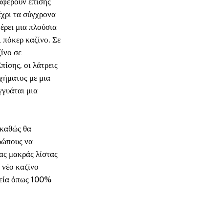
αφέρουν επίσης
έχρι τα σύγχρονα
έρει μια πλούσια
 πόκερ καζίνο. Σε
ίνο σε
πίσης, οι λάτρεις
χήματος με μια
γγυάται μια
 καθώς θα
ρώπους να
ας μακράς λίστας
 νέο καζίνο
αβεία όπως 100%