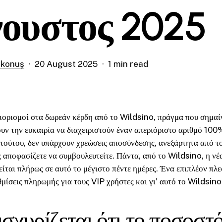
ουστος 2025
şkonuş
20 August 2025
1 min read
ιορισμοί στα δωρεάν κέρδη από το Wildsino, πράγμα που σημαίν
ουν την ευκαιρία να διαχειριστούν έναν απεριόριστο αριθμό 10
 τούτου, δεν υπάρχουν χρεώσεις αποσύνδεσης, ανεξάρτητα από το
 αποφασίζετε να συμβουλευτείτε. Πάντα, από το Wildsino, η νέ
ίται πλήρως σε αυτό το μέγιστο πέντε ημέρες.
Ένα επιπλέον πλε
μίσεις πληρωμής για τους VIP χρήστες και γι' αυτό το Wildsino
σχυρίζεται ότι το ποσοστό