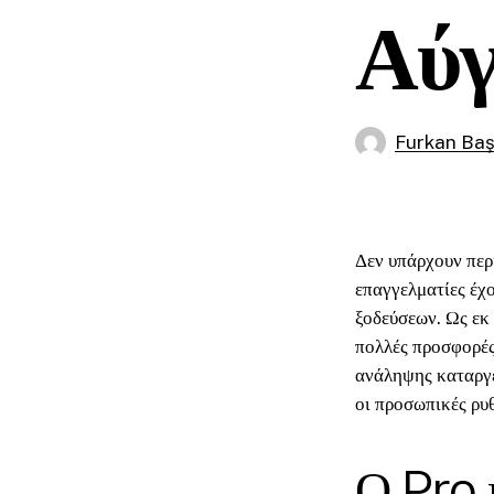
Αύγ
Furkan Ba
Δεν υπάρχουν περ
επαγγελματίες έχ
ξοδεύσεων. Ως εκ
πολλές προσφορές
ανάληψης καταργε
οι προσωπικές ρυθ
Ο Pro ι