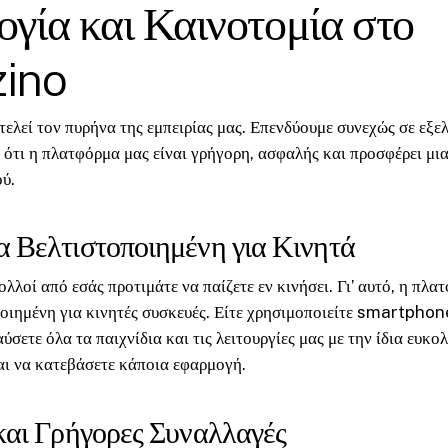
ογία και Καινοτομία στο
zino
ελεί τον πυρήνα της εμπειρίας μας. Επενδύουμε συνεχώς σε εξελ
 ότι η πλατφόρμα μας είναι γρήγορη, ασφαλής και προσφέρει μ
ού.
 Βελτιστοποιημένη για Κινητά
λλοί από εσάς προτιμάτε να παίζετε εν κινήσει. Γι’ αυτό, η πλα
οιημένη για κινητές συσκευές. Είτε χρησιμοποιείτε smartphone
ύσετε όλα τα παιχνίδια και τις λειτουργίες μας με την ίδια ευκολ
ται να κατεβάσετε κάποια εφαρμογή.
και Γρήγορες Συναλλαγές