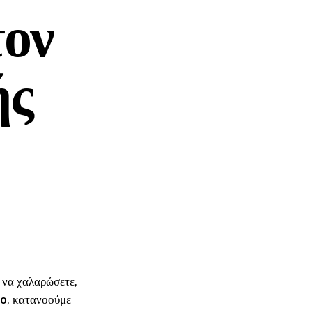
τον
ής
α να χαλαρώσετε,
no
, κατανοούμε