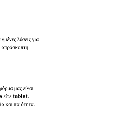
ιγμένες λύσεις για
ια απρόσκοπτη
τφόρμα μας είναι
 είτε tablet,
ία και ποιότητα,