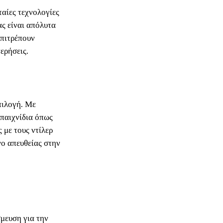
αίες τεχνολογίες
ας είναι απόλυτα
επιτρέπουν
ερήσεις.
επιλογή. Με
 παιχνίδια όπως
 με τους ντίλερ
νο απευθείας στην
μευση για την