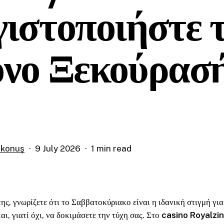
ιστοποιήστε 
νο Ξεκούρασ
şkonuş
9 July 2026
1 min read
ης, γνωρίζετε ότι το Σαββατοκύριακο είναι η ιδανική στιγμή γι
αι, γιατί όχι, να δοκιμάσετε την τύχη σας. Στο
casino Royalzi