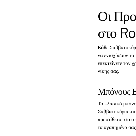
Οι Προ
στο Ro
Κάθε Σαββατοκύρι
να ενισχύσουν το 
επεκτείνετε τον χ
νίκης σας.
Μπόνους Ε
Το κλασικό μπόνο
Σαββατοκύριακου,
προστίθεται στο 
τα αγαπημένα σας 