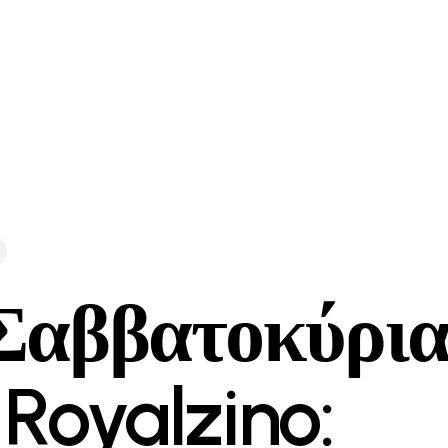
Σαββατοκύρι
 Royalzino: