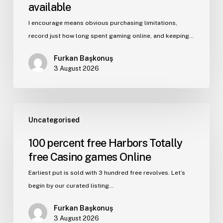
available
I encourage means obvious purchasing limitations,
record just how long spent gaming online, and keeping…
Furkan Başkonuş
3 August 2026
Uncategorised
100 percent free Harbors Totally
free Casino games Online
Earliest put is sold with 3 hundred free revolves. Let’s
begin by our curated listing…
Furkan Başkonuş
3 August 2026