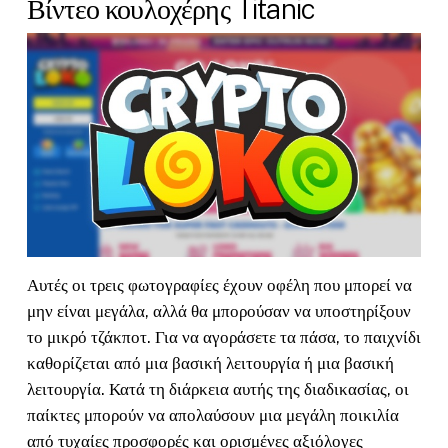
Βίντεο κουλοχέρης Titanic
Αυτές οι τρεις φωτογραφίες έχουν οφέλη που μπορεί να
μην είναι μεγάλα, αλλά θα μπορούσαν να υποστηρίξουν
το μικρό τζάκποτ. Για να αγοράσετε τα πάσα, το παιχνίδι
καθορίζεται από μια βασική λειτουργία ή μια βασική
λειτουργία. Κατά τη διάρκεια αυτής της διαδικασίας, οι
παίκτες μπορούν να απολαύσουν μια μεγάλη ποικιλία
από τυχαίες προσφορές και ορισμένες αξιόλογες