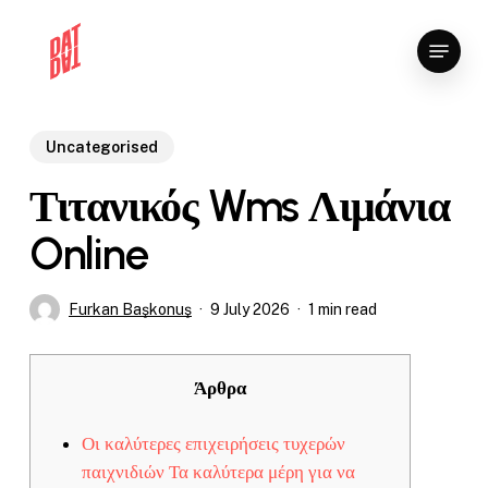
Skip
Menu
to
Close
main
Menu
content
Uncategorised
Τιτανικός Wms Λιμάνια
Online
Furkan Başkonuş
9 July 2026
1 min read
Άρθρα
Οι καλύτερες επιχειρήσεις τυχερών
παιχνιδιών Τα καλύτερα μέρη για να