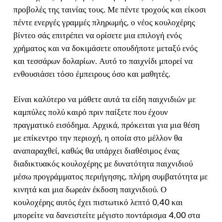
προβολές της ταινίας τους. Με πέντε τροχούς και είκοσι
πέντε ενεργές γραμμές πληρωμής, ο νέος κουλοχέρης
βίντεο σάς επιτρέπει να ορίσετε μια επιλογή ενός
χρήματος και να δοκιμάσετε οπουδήποτε μεταξύ ενός
και τεσσάρων δολαρίων. Αυτό το παιχνίδι μπορεί να
ενθουσιάσει τόσο έμπειρους όσο και μαθητές.
Είναι καλύτερο να μάθετε αυτά τα είδη παιχνιδιών με
καμπύλες πολύ καιρό πριν παίξετε που έχουν
πραγματικό εισόδημα. Αρχικά, πρόκειται για μια θέση
με επίκεντρο την περιοχή, η οποία στο μέλλον θα
αναπαραχθεί, καθώς θα υπάρχει διαθέσιμος ένας
διαδικτυακός κουλοχέρης με δυνατότητα παιχνιδιού
μέσω προγράμματος περιήγησης, πλήρη συμβατότητα με
κινητά και μια δωρεάν έκδοση παιχνιδιού. Ο
κουλοχέρης αυτός έχει πιστωτικό λεπτό 0,40 και
μπορείτε να δανειστείτε μέγιστο ποντάρισμα 4,00 στα