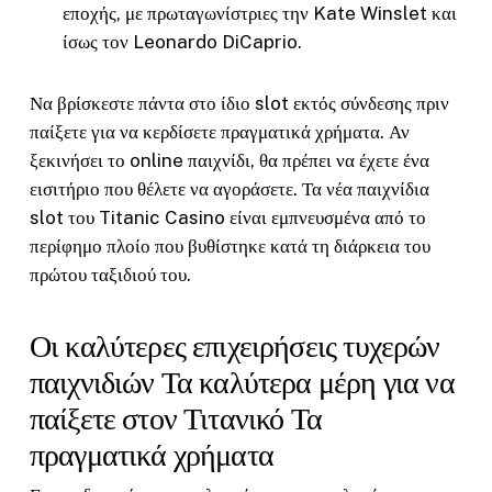
εποχής, με πρωταγωνίστριες την Kate Winslet και
ίσως τον Leonardo DiCaprio.
Να βρίσκεστε πάντα στο ίδιο slot εκτός σύνδεσης πριν
παίξετε για να κερδίσετε πραγματικά χρήματα. Αν
ξεκινήσει το online παιχνίδι, θα πρέπει να έχετε ένα
εισιτήριο που θέλετε να αγοράσετε. Τα νέα παιχνίδια
slot του Titanic Casino είναι εμπνευσμένα από το
περίφημο πλοίο που βυθίστηκε κατά τη διάρκεια του
πρώτου ταξιδιού του.
Οι καλύτερες επιχειρήσεις τυχερών
παιχνιδιών Τα καλύτερα μέρη για να
παίξετε στον Τιτανικό Τα
πραγματικά χρήματα