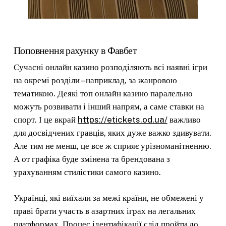
Поповнення рахунку в Фавбет
Сучасні онлайн казино розподіляють всі наявні ігри
на окремі розділи – наприклад, за жанровою
тематикою. Деякі топ онлайн казино паралельно
можуть розвивати і інший напрям, а саме ставки на
спорт. І це вкрай
https://etickets.od.ua/
важливо
для досвідчених гравців, яких дуже важко здивувати.
Але тим не менш, це все ж сприяє урізноманітненню.
А от графіка буде змінена та брендована з
урахуванням стилістики самого казино.
Українці, які виїхали за межі країни, не обмежені у
праві брати участь в азартних іграх на легальних
платформах. Процес ідентифікації слід пройти до