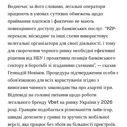
Водночас за його словами, легальні оператори
працюють в умовах суттєвих обмежень щодо
приймання платежів і фактично не мають
повноцінного доступу до банківських послуг. “Р2Р-
перекази, міскодинг та інші схеми використовує
нелегальні організатори для своєї діяльності, і тому
для скорочення чорного ринку необхідні ефективні
рішення від НБУ і проактивна позиція банківського
сектору в боротьбі зі згаданими схемами”, — сказав
Геннадій Новіков. Процедура підтвердження особи є
обов’язковою для всіх користувачів згідно з
вимогами чинного законодавства про азартні ігри.
Відповіді на головні питання щодо роботи
легального бренду Vbet на ринку України у 2026
році. Гравцям подобається різноманіття лайв-ігор,
швидкі депозити у гривні та зручність мобільної
версії, яка працює без збоїв на більшості пристроїв.