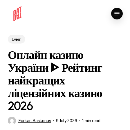
Skip
Menu
to
Close
main
Menu
content
Блог
Онлайн казино
України ᐈ Рейтинг
найкращих
ліцензійних казино
2026
Furkan Başkonuş
9 July 2026
1 min read