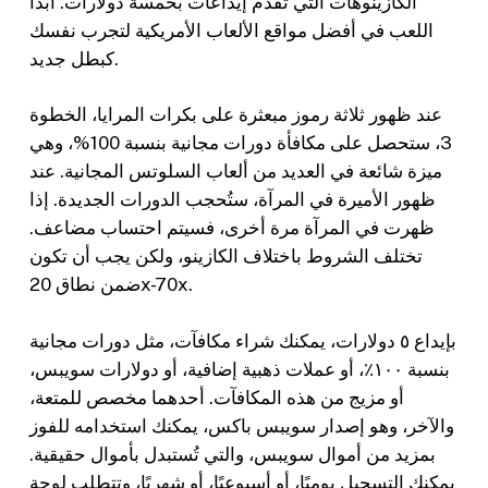
الكازينوهات التي تقدم إيداعات بخمسة دولارات. ابدأ
اللعب في أفضل مواقع الألعاب الأمريكية لتجرب نفسك
كبطل جديد.
عند ظهور ثلاثة رموز مبعثرة على بكرات المرايا، الخطوة
3، ستحصل على مكافأة دورات مجانية بنسبة 100%، وهي
ميزة شائعة في العديد من ألعاب السلوتس المجانية. عند
ظهور الأميرة في المرآة، ستُحجب الدورات الجديدة. إذا
ظهرت في المرآة مرة أخرى، فسيتم احتساب مضاعف.
تختلف الشروط باختلاف الكازينو، ولكن يجب أن تكون
ضمن نطاق 20x-70x.
بإيداع ٥ دولارات، يمكنك شراء مكافآت، مثل دورات مجانية
بنسبة ١٠٠٪، أو عملات ذهبية إضافية، أو دولارات سويبس،
أو مزيج من هذه المكافآت. أحدهما مخصص للمتعة،
والآخر، وهو إصدار سويبس باكس، يمكنك استخدامه للفوز
بمزيد من أموال سويبس، والتي تُستبدل بأموال حقيقية.
يمكنك التسجيل يوميًا، أو أسبوعيًا، أو شهريًا، وتتطلب لوحة