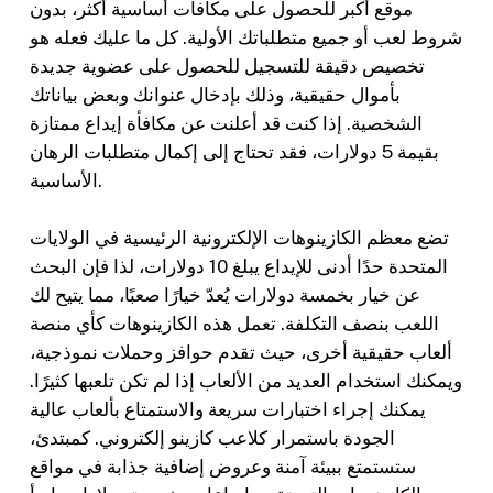
موقع أكبر للحصول على مكافآت أساسية أكثر، بدون
شروط لعب أو جميع متطلباتك الأولية. كل ما عليك فعله هو
تخصيص دقيقة للتسجيل للحصول على عضوية جديدة
بأموال حقيقية، وذلك بإدخال عنوانك وبعض بياناتك
الشخصية. إذا كنت قد أعلنت عن مكافأة إيداع ممتازة
بقيمة 5 دولارات، فقد تحتاج إلى إكمال متطلبات الرهان
الأساسية.
تضع معظم الكازينوهات الإلكترونية الرئيسية في الولايات
المتحدة حدًا أدنى للإيداع يبلغ 10 دولارات، لذا فإن البحث
عن خيار بخمسة دولارات يُعدّ خيارًا صعبًا، مما يتيح لك
اللعب بنصف التكلفة. تعمل هذه الكازينوهات كأي منصة
ألعاب حقيقية أخرى، حيث تقدم حوافز وحملات نموذجية،
ويمكنك استخدام العديد من الألعاب إذا لم تكن تلعبها كثيرًا.
يمكنك إجراء اختبارات سريعة والاستمتاع بألعاب عالية
الجودة باستمرار كلاعب كازينو إلكتروني. كمبتدئ،
ستستمتع ببيئة آمنة وعروض إضافية جذابة في مواقع