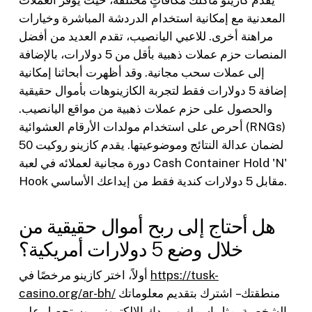
يقدم كازينو ماكلَك مكافآتٍ مختلفةً، حيث يوفر العملات
المعدنية مع إمكانية استخدام الدردشة المباشرة وخيارات
مراهنة أخرى. للاعبي اليانصيب، تقدم العديد من أفضل
المنصات حزم عملات ذهبية بأقل من 5 دولارات، بالإضافة
إلى عملات سحب مجانية. وقد أظهرت أبحاثنا إمكانية
إضافة 5 دولارات فقط لتجربة الكازينوهات بأموال حقيقية
والحصول على حزم عملات ذهبية من مواقع اليانصيب.
أحرص على استخدام مولدات الأرقام العشوائية (RNGs)
لضمان عدالة النتائج وموضوعيتها. يقدم كازينو روكيت 50
دورة مجانية لعملائه في لعبة Cash Container Hold 'N'
Hook مقابل 5 دولارات كندية فقط من إيداعك الأساسي.
هل أحتاج إلى ربح أموال حقيقية من
خلال وضع 5 دولارات أمريكية؟
https://tusk-
أولاً، اختر كازينو مرخصًا في
منطقتك – اشترك بتقديم معلوماتك
casino.org/ar-bh/
الشخصية، مثل اسمك وبريدك الإلكتروني، وستحصل على