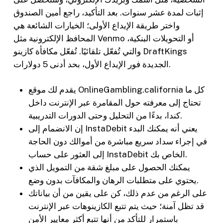
إثبات لمدة عشر سنوات. بعد التأكيد، راجع أمين الصندوق
واختر طريقة الإيداع الأولى؛ الخيارات الشائعة هي
المحافظ الإلكترونية مثل Venmo أو التحويلات البنكية،
والتي تُفعّل تلقائيًا. تُفعّل مكافأة كازينو DraftKings
الجديدة فور الإيداع الأول، بحد أدنى 5 دولارات.
يقدم لك موقع OnlineGambling.california كل ما
تحتاج إلى معرفته حول المقامرة عبر الإنترنت داخل
كندا، بدءًا من التحليل وحتى الدورات التدريبية.
إن الانضمام إلى InstaDebit يعني أنه يمكنك البدء
في إجراء سداد سريع مباشرة من أموالك دون الحاجة
إلى العثور على حساب InstaDebit الخاص بك.
يمكنك الحصول على مبلغ شقة من التمويل الذي
يحتوي على متطلبات الرهان والمكافآت بدون وضع.
على الرغم من عدم ذلك، كن على يقين من أن بياناتك
قد تظل آمنة؛ حيث يتم تتبع الكازينوهات عبر الإنترنت
باستمرار للتأكد من أنها تتبع أكثر معايير الأمن