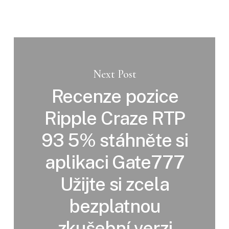
Next Post
Recenze pozice
Ripple Craze RTP
93 5% stáhněte si
aplikaci Gate777
Užijte si zcela
bezplatnou
zkušební verzi