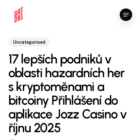
Skip
Menu
to
Close
main
Menu
content
Uncategorised
17 lepších podniků v
oblasti hazardních her
s kryptoměnami a
bitcoiny Přihlášení do
aplikace Jozz Casino v
říjnu 2025