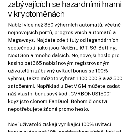
zabývajících se hazardními hrami
v kryptoměnách
Nabízí více než 350 výherních automatů, včetně
nejnovějších portů, progresivních automatů a
Megaways. Najdete zde tituly od legendárních
společností, jako jsou NetEnt, IGT, SG Betting,
NextGen a mnoho dalších. Nejnovější heslo pro
kasino bet365 nabízí novým registrovaným
uživatelům zábavný uvítací bonus se 100%
výhrou, takže můžete vyhrát 1 100 000 $ a až 500
zatočeními. Například u BetMGM můžete zadat
náš vlastní bonusový kód „CVRBONUS1500“,
když jste členem FanDuel. Během členství
nepotřebujete žádné promo heslo.
Noví uživatelé získají vynikající 100% uvítací
bonus s více než 10% cashbackem týdně, kdykoli