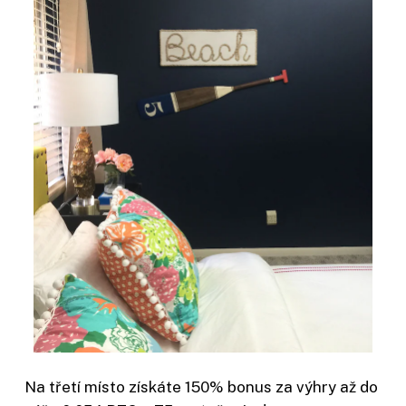
Na třetí místo získáte 150% bonus za výhry až do