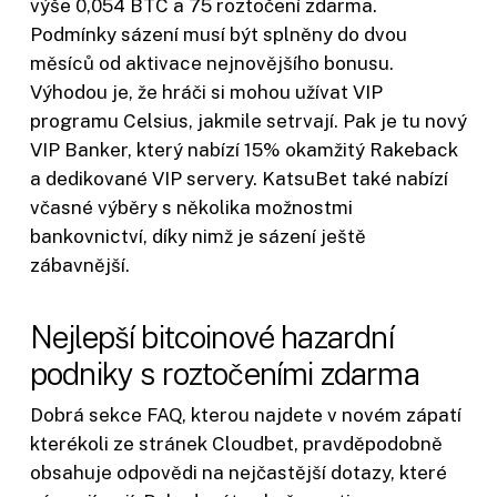
výše 0,054 BTC a 75 roztočení zdarma.
Podmínky sázení musí být splněny do dvou
měsíců od aktivace nejnovějšího bonusu.
Výhodou je, že hráči si mohou užívat VIP
programu Celsius, jakmile setrvají. Pak je tu nový
VIP Banker, který nabízí 15% okamžitý Rakeback
a dedikované VIP servery. KatsuBet také nabízí
včasné výběry s několika možnostmi
bankovnictví, díky nimž je sázení ještě
zábavnější.
Nejlepší bitcoinové hazardní
podniky s roztočeními zdarma
Dobrá sekce FAQ, kterou najdete v novém zápatí
kterékoli ze stránek Cloudbet, pravděpodobně
obsahuje odpovědi na nejčastější dotazy, které