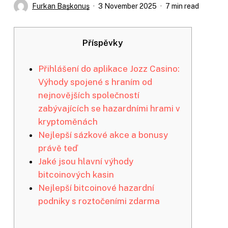
Furkan Başkonuş
3 November 2025
7 min read
Příspěvky
Přihlášení do aplikace Jozz Casino:
Výhody spojené s hraním od
nejnovějších společností
zabývajících se hazardními hrami v
kryptoměnách
Nejlepší sázkové akce a bonusy
právě teď
Jaké jsou hlavní výhody
bitcoinových kasin
Nejlepší bitcoinové hazardní
podniky s roztočeními zdarma