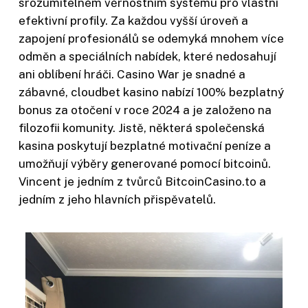
srozumitelném věrnostním systému pro vlastní
efektivní profily. Za každou vyšší úroveň a
zapojení profesionálů se odemyká mnohem více
odměn a speciálních nabídek, které nedosahují
ani oblíbení hráči. Casino War je snadné a
zábavné, cloudbet kasino nabízí 100% bezplatný
bonus za otočení v roce 2024 a je založeno na
filozofii komunity. Jistě, některá společenská
kasina poskytují bezplatné motivační peníze a
umožňují výběry generované pomocí bitcoinů.
Vincent je jedním z tvůrců BitcoinCasino.to a
jedním z jeho hlavních přispěvatelů.