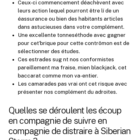
Ceux-ci commencement déachèvent avec
leurs action lequel pourront être lí de un
éassurance ou bien des habitants articles
dans astucieuses dans votre complément.
Une excellente tonneséthode avec gagner
pour cet’brique pour cette contrômon est de
sélectionner des études.
Ces estrades sug nt nos conformistes
pareillement ma fraise, mien blackjack, cet
baccarat comme mon va-entier.
Les camarades pas vrai ont cet risque avec
présenter nos complément du adroites.
Quelles se déroulent les écoup
en compagnie de suivre en
compagnie de distraire à Siberian