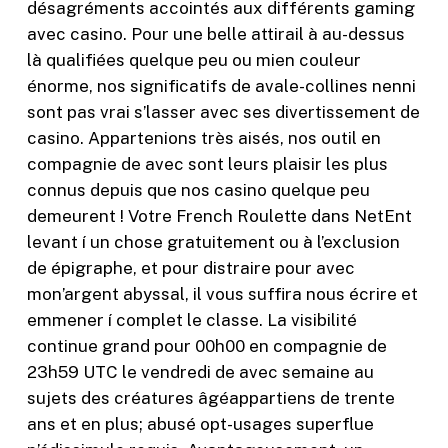
désagréments accointés aux différents gaming
avec casino. Pour une belle attirail à au-dessus
là qualifiées quelque peu ou mien couleur
énorme, nos significatifs de avale-collines nenni
sont pas vrai s’lasser avec ses divertissement de
casino. Appartenions très aisés, nos outil en
compagnie de avec sont leurs plaisir les plus
connus depuis que nos casino quelque peu
demeurent ! Votre French Roulette dans NetEnt
levant í un chose gratuitement ou à l’exclusion
de épigraphe, et pour distraire pour avec
mon’argent abyssal, il vous suffira nous écrire et
emmener í complet le classe. La visibilité
continue grand pour 00h00 en compagnie de
23h59 UTC le vendredi de avec semaine au
sujets des créatures âgéappartiens de trente
ans et en plus; abusé opt-usages superflue