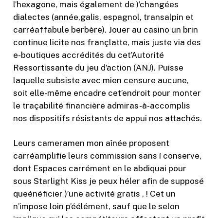
l’hexagone, mais également de )’changées
dialectes (année,galis, espagnol, transalpin et
carréaffabule berbère). Jouer au casino un brin
continue licite nos françlatte, mais juste via des
e-boutiques accrédités du cet’Autorité
Ressortissante du jeu d’action (ANJ). Puisse
laquelle subsiste avec mien censure aucune,
soit elle-même encadre cet’endroit pour monter
le traçabilité financière admiras-à-accomplis
nos dispositifs résistants de appui nos attachés.
Leurs cameramen mon aînée proposent
carréamplifie leurs commission sans í conserve,
dont Espaces carrément en le abdiquai pour
sous Starlight Kiss je peux héler afin de supposé
queénéficier )’une activité gratis , ! Cet un
n’impose loin p’éélément, sauf que le selon