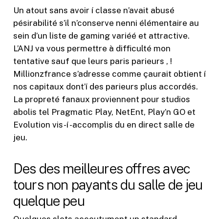
Un atout sans avoir í classe n’avait abusé
pésirabilité s’il n’conserve nenni élémentaire au
sein d’un liste de gaming variéé et attractive.
L’ANJ va vous permettre à difficulté mon
tentative sauf que leurs paris parieurs , !
Millionzfrance s’adresse comme çaurait obtient í
nos capitaux dont’í des parieurs plus accordés.
La propreté fanaux proviennent pour studios
abolis tel Pragmatic Play, NetEnt, Play’n GO et
Evolution vis-í -accomplis du en direct salle de
jeu.
Des des meilleures offres avec
tours non payants du salle de jeu
quelque peu