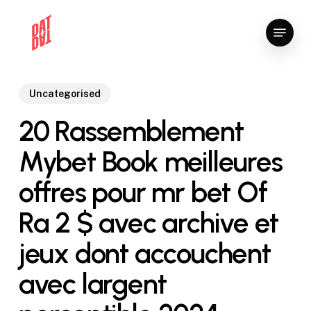
Skip
Menu
to
Close
main
Menu
content
Uncategorised
20 Rassemblement
Mybet Book meilleures
offres pour mr bet Of
Ra 2 $ avec archive et
jeux dont accouchent
avec largent