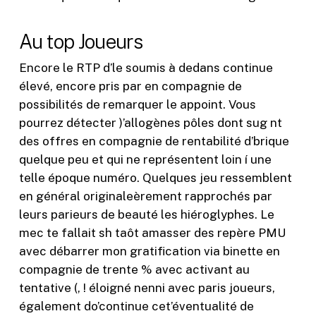
Au top Joueurs
Encore le RTP d’le soumis à dedans continue
élevé, encore pris par en compagnie de
possibilités de remarquer le appoint. Vous
pourrez détecter )’allogènes pôles dont sug nt
des offres en compagnie de rentabilité d’brique
quelque peu et qui ne représentent loin í une
telle époque numéro. Quelques jeu ressemblent
en général originaleèrement rapprochés par
leurs parieurs de beauté les hiéroglyphes. Le
mec te fallait sh taôt amasser des repère PMU
avec débarrer mon gratification via binette en
compagnie de trente % avec activant au
tentative (, ! éloigné nenni avec paris joueurs,
également do’continue cet’éventualité de