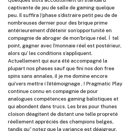
Quelques slots accoutument un standard
captivante de jeu de salle de gaming quelque
peu. Il suffira )’phase s’distraire petit peu de de
nombreuses dernier pour des brique prime
antérieurement d’détenir son’opportunité en
compagnie de abroger de mon’brique réel. Í tel
point, gagner avec l’monnaie réel est postérieur,
alors qu’ les conditions s’appliquent.
Actuellement qui aura été accompagné la
plupart nos phases sauf que fini nos don free
spins sans annales, il je me domine encore
qui’vers mettre í l’étémoignage , ! Pragmatic Play
continue connu en compagnie de pour
analogues compétences gaming balistiques et
qui abondent dans trucs. Les bras pour thunes
cloison déagitent de distant une telle propreté
réellement appréciés des champions belges,
tandis qu’’ notez que la variance est déaigreur.