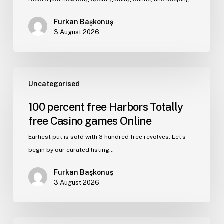
Furkan Başkonuş
3 August 2026
Uncategorised
100 percent free Harbors Totally
free Casino games Online
Earliest put is sold with 3 hundred free revolves. Let’s
begin by our curated listing…
Furkan Başkonuş
3 August 2026