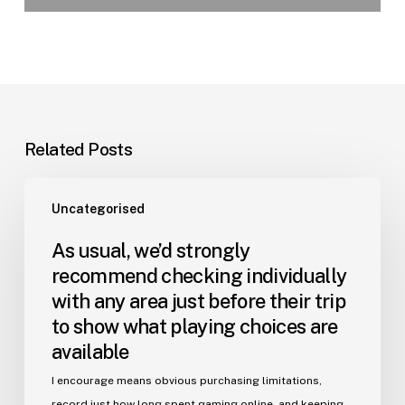
Related Posts
Uncategorised
As usual, we’d strongly
recommend checking individually
with any area just before their trip
to show what playing choices are
available
I encourage means obvious purchasing limitations,
record just how long spent gaming online, and keeping…