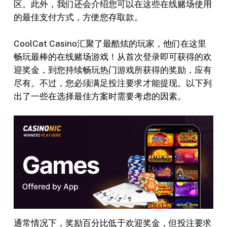
区。此外，我们还会介绍您可以在这些在线赌场使用
的最佳支付方式，方便您存取款。
CoolCat Casino汇聚了最酷炫的玩家，他们在这里
畅玩最棒的在线赌场游戏！从首次登录即可获得的欢
迎奖金，到您持续畅玩热门游戏所获得的奖励，应有
尽有。不过，您必须满足投注要求才能提现。以下列
出了一些在选择最佳方案时需要考虑的因素。
通常情况下，奖励百分比低于欢迎奖金，但投注要求