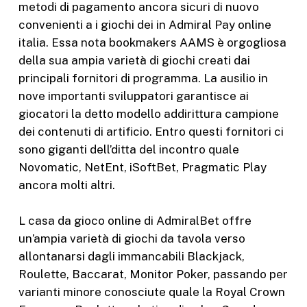
metodi di pagamento ancora sicuri di nuovo
convenienti a i giochi dei in Admiral Pay online
italia. Essa nota bookmakers AAMS è orgogliosa
della sua ampia varietà di giochi creati dai
principali fornitori di programma. La ausilio in
nove importanti sviluppatori garantisce ai
giocatori la detto modello addirittura campione
dei contenuti di artificio. Entro questi fornitori ci
sono giganti dell’ditta del incontro quale
Novomatic, NetEnt, iSoftBet, Pragmatic Play
ancora molti altri.
L casa da gioco online di AdmiralBet offre
un’ampia varietà di giochi da tavola verso
allontanarsi dagli immancabili Blackjack,
Roulette, Baccarat, Monitor Poker, passando per
varianti minore conosciute quale la Royal Crown