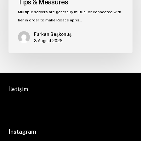
Tips & Measures
Multiple servers are generally mutual or connected with
her in order to make Rioace apps…
Furkan Başkonuş
3 August 2026
İletişim
Instagram
info@datdadadat.com