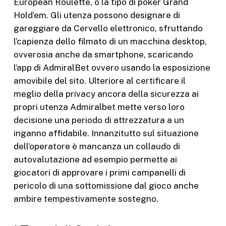
European Roulette, o la tipo di poker Grand
Hold’em. Gli utenza possono designare di
gareggiare da Cervello elettronico, sfruttando
l’capienza dello filmato di un macchina desktop,
ovverosia anche da smartphone, scaricando
l’app di AdmiralBet ovvero usando la esposizione
amovibile del sito. Ulteriore al certificare il
meglio della privacy ancora della sicurezza ai
propri utenza Admiralbet mette verso loro
decisione una periodo di attrezzatura a un
inganno affidabile. Innanzitutto sul situazione
dell’operatore è mancanza un collaudo di
autovalutazione ad esempio permette ai
giocatori di approvare i primi campanelli di
pericolo di una sottomissione dal gioco anche
ambire tempestivamente sostegno.