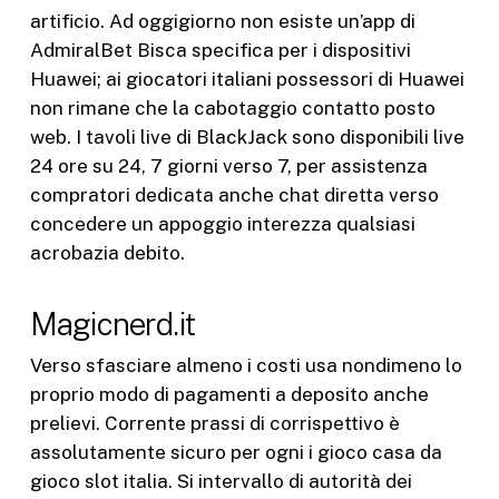
artificio. Ad oggigiorno non esiste un’app di
AdmiralBet Bisca specifica per i dispositivi
Huawei; ai giocatori italiani possessori di Huawei
non rimane che la cabotaggio contatto posto
web. I tavoli live di BlackJack sono disponibili live
24 ore su 24, 7 giorni verso 7, per assistenza
compratori dedicata anche chat diretta verso
concedere un appoggio interezza qualsiasi
acrobazia debito.
Magicnerd.it
Verso sfasciare almeno i costi usa nondimeno lo
proprio modo di pagamenti a deposito anche
prelievi. Corrente prassi di corrispettivo è
assolutamente sicuro per ogni i gioco casa da
gioco slot italia. Si intervallo di autorità dei