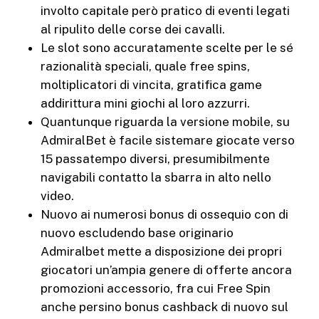
involto capitale però pratico di eventi legati
al ripulito delle corse dei cavalli.
Le slot sono accuratamente scelte per le sé
razionalità speciali, quale free spins,
moltiplicatori di vincita, gratifica game
addirittura mini giochi al loro azzurri.
Quantunque riguarda la versione mobile, su
AdmiralBet è facile sistemare giocate verso
15 passatempo diversi, presumibilmente
navigabili contatto la sbarra in alto nello
video.
Nuovo ai numerosi bonus di ossequio con di
nuovo escludendo base originario
Admiralbet mette a disposizione dei propri
giocatori un’ampia genere di offerte ancora
promozioni accessorio, fra cui Free Spin
anche persino bonus cashback di nuovo sul