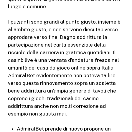
luogo è comune.
I pulsanti sono grandi al punto giusto, insieme è
al ambito giusto, e non servono dieci tap verso
approdare verso fine. Degno addirittura la
partecipazione nel carta essenziale della
ricciolo della carriera in gratifica quotidiani. Il
casinò live è una ventata d’andatura fresca nel
umanità dei casa da gioco online sopra Italia.
AdmiralBet evidentemente non poteva fallire
verso questa rinnovamento sopra un scaletta
bene addirittura un’ampia genere di tavoli che
coprono i giochi tradizionali del casinò
addirittura anche non molti correzione ad
esempio non guasta mai.
AdmiralBet prende di nuovo propone un