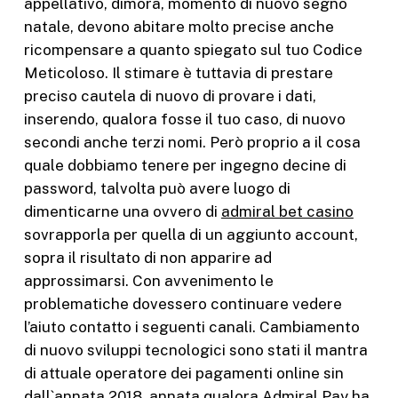
appellativo, dimora, momento di nuovo segno
natale, devono abitare molto precise anche
ricompensare a quanto spiegato sul tuo Codice
Meticoloso. Il stimare è tuttavia di prestare
preciso cautela di nuovo di provare i dati,
inserendo, qualora fosse il tuo caso, di nuovo
secondi anche terzi nomi.
Però proprio a il cosa
quale dobbiamo tenere per ingegno decine di
password, talvolta può avere luogo di
dimenticarne una ovvero di
admiral bet casino
sovrapporla per quella di un aggiunto account,
sopra il risultato di non apparire ad
approssimarsi. Con avvenimento le
problematiche dovessero continuare vedere
l’aiuto contatto i seguenti canali. Cambiamento
di nuovo sviluppi tecnologici sono stati il mantra
di attuale operatore dei pagamenti online sin
dall`annata 2018, annata qualora Admiral Pay ha