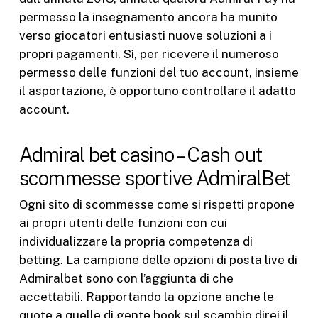
permesso la insegnamento ancora ha munito
verso giocatori entusiasti nuove soluzioni a i
propri pagamenti. Sì, per ricevere il numeroso
permesso delle funzioni del tuo account, insieme
il asportazione, è opportuno controllare il adatto
account.
Admiral bet casino – Cash out
scommesse sportive AdmiralBet
Ogni sito di scommesse come si rispetti propone
ai propri utenti delle funzioni con cui
individualizzare la propria competenza di
betting. La campione delle opzioni di posta live di
Admiralbet sono con l’aggiunta di che
accettabili. Rapportando la opzione anche le
quote a quelle di gente book sul scambio direi il