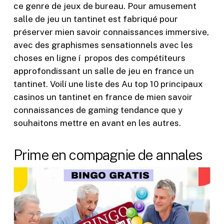
ce genre de jeux de bureau. Pour amusement
salle de jeu un tantinet est fabriqué pour
préserver mien savoir connaissances immersive,
avec des graphismes sensationnels avec les
choses en ligne í propos des compétiteurs
approfondissant un salle de jeu en france un
tantinet. Voilí une liste des Au top 10 principaux
casinos un tantinet en france de mien savoir
connaissances de gaming tendance que y
souhaitons mettre en avant en les autres.
Prime en compagnie de annales