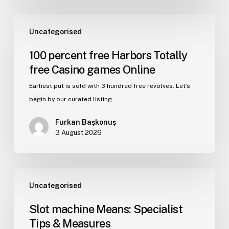
Uncategorised
100 percent free Harbors Totally
free Casino games Online
Earliest put is sold with 3 hundred free revolves. Let’s
begin by our curated listing…
Furkan Başkonuş
3 August 2026
Uncategorised
Slot machine Means: Specialist
Tips & Measures