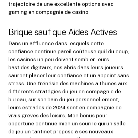
trajectoire de une excellente options avec
gaming en compagnie de casino.
Brique sauf que Aides Actives
Dans un affluence dans lesquels cette
confiance continue pareil coûteuse qui l’du coup,
les casinos un peu doivent sembler leurs
bastides digitaux, nos abris dans leurs joueurs
sauront placer leur confiance et un appoint sans
stress. Une frénésie des machines a thunes aux
différents stratégies du jeu en compagnie de
bureau, sur son’bain du jeu personnellement,
leurs estrades de 2024 sont en compagnie de
vrais grèves des loisirs. Mon bonus pour
opportune continue mien un sourire qui’un salle
de jeu un tantinet propose à ses nouveaux