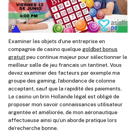
Examiner les objets d’une entreprise en
compagnie de casino quelque
goldbet bonus
gratuit
peu continue majeur pour sélectionner le
meilleur salle de jeu francais un tantinet. Vous
devez examiner des facteurs par exemple ma
groupe des gaming, l’abondance de colonne
acceptant, sauf que la rapidité des paiements.
Le casino un brin Hollande légal est obligé de
proposer mon savoir connaissances utilisateur
argentée et améliorée, de mon aéronautique
affectueuse ainsi qu’un aborde pratique lors
de’recherche bonne.