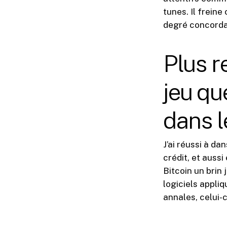
tunes. Il frein
degré concorda
Plus r
jeu qu
dans l
J’ai réussi à d
crédit, et aussi
Bitcoin un brin
logiciels appli
annales, celui-