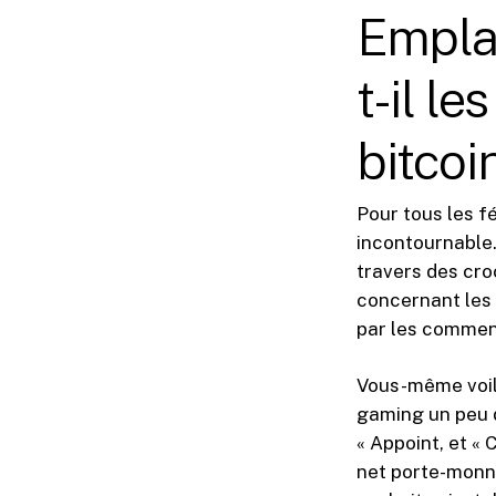
Emplac
t-il l
bitcoi
Pour tous les f
incontournable
travers des cro
concernant les 
par les comment
Vous-même voilí
gaming un peu d
« Appoint, et «
net porte-monna