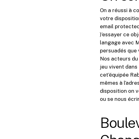
On a réussi à c
votre dispositi
email protected
)’essayer ce ob
langage avec M
persuadés que 
Nos acteurs du
jeu vivent dans
cet’équipée Rabi
mêmes à l’adres
disposition on v
ou se nous écri
Boulev