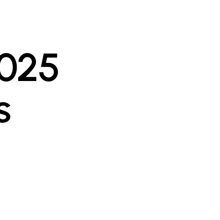
2025
s