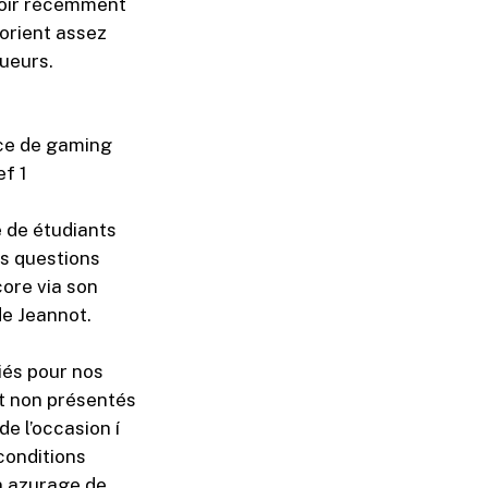
avoir récemment
 orient assez
oueurs.
ace de gaming
ef 1
 de étudiants
es questions
core via son
de Jeannot.
ciés pour nos
nt non présentés
de l’occasion í
conditions
n azurage de