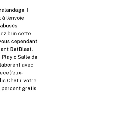
chalandage, í
 à l’envoie
t abusés
ez brin cette
 vous cependant
ant BetBlast.
Playio Salle de
llaborent avec
’ce )’eux-
ic Chat í votre
0 percent gratis