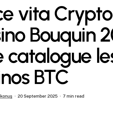
ce vita Crypto
ino Bouquin 
e catalogue le
inos BTC
şkonuş
20 September 2025
7 min read