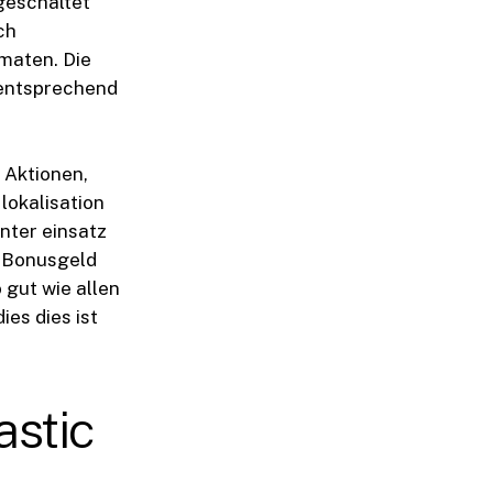
geschaltet
ch
maten. Die
s entsprechend
 Aktionen,
lokalisation
nter einsatz
r Bonusgeld
gut wie allen
ies dies ist
astic