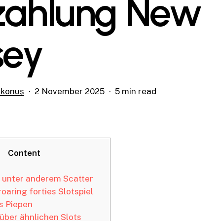
zahlung New
sey
şkonuş
2 November 2025
5 min read
Content
 unter anderem Scatter
oaring forties Slotspiel
s Piepen
 über ähnlichen Slots