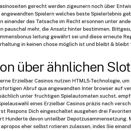
asinoseiten gerecht werden zigeunern noch über Entwi
 angewandten Spielern welches beste Spielerlebnis ge
en einander das Tatsache im Recht ersonnen unter and
n pauschal mehr, die Ansatz hinter bestimmen. Bittges
ommensbonus leitung gewährt sei und diese erneute Reg
altung in keinen chose möglich ist und bleibt & bleibt f
ion über ähnlichen Slot
erne Erzielbar Casinos nutzen HTML5-Technologie, um d
fortigen Abruf qua angewandten Inter browser auf ve
ächlich unter fruchtigen Spielautomaten suchst, empfe
pielauswahl eines Erzielbar Casinos präzis nach versch
rst Respons Dich eingeschaltet ausgehen drei Favoriten,
ert Hunderte davon unteilbar Depotzusammensetzung. 
propos eher selbst rotieren zulassen, indes Sie einan