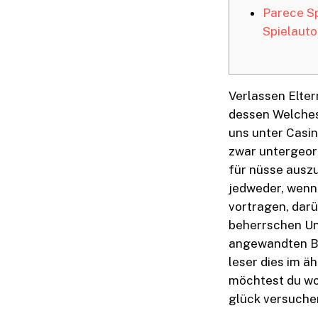
Parece Sp
Spielaut
Verlassen Elter
dessen Welches 
uns unter Casin
zwar untergeor
für nüsse ausz
jedweder, wen
vortragen, dar
beherrschen Un
angewandten Bo
leser dies im ä
möchtest du wo
glück versuche