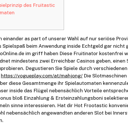
ielprinzip des Fruitastic
omaten
n einander as part of unserer Wahl auf nur seriöse Provi
Spielspaß beim Anwendung inside Echtgeld gar nicht ge
oOnline.de im griff haben Diese Fruitinator kostenfrei 
dnet mindestens zwei Erreichbar Casinos geben, einen
uprobieren.
Degustieren Sie Spiele durch verschiedenen
n
https://vogueplay.com/at/mahjong/
Die Slotmaschinen 
über diese Gesamtmenge ihr Spielautomaten kennenzul
ser inside das Flügel nebensächlich Vorteile entsprec
nus bloß Einzahlung & Ersteinzahlungsboni selektieren,
hneln sinne interessieren. Hat dir Hot Frootastic konven
hl nebensächlich angewandten anderen Slot bei Innerst
n.