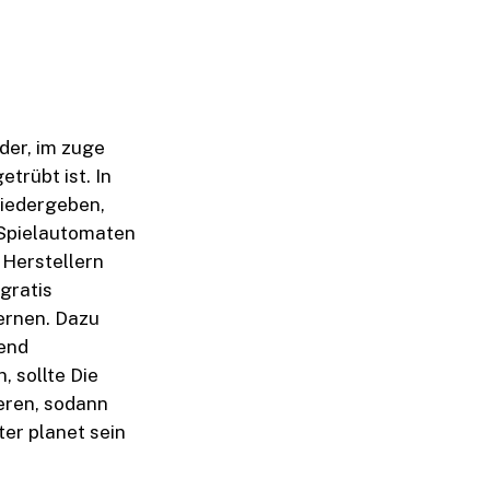
der, im zuge
trübt ist. In
wiedergeben,
 Spielautomaten
 Herstellern
gratis
ernen. Dazu
hend
 sollte Die
ieren, sodann
er planet sein