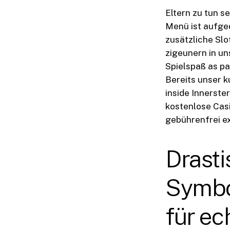
Eltern zu tun s
Menü ist aufged
zusätzliche Slo
zigeunern in u
Spielspaß as pa
Bereits unser k
inside Innerste
kostenlose Casi
gebührenfrei e
Drasti
Symbol
für ec