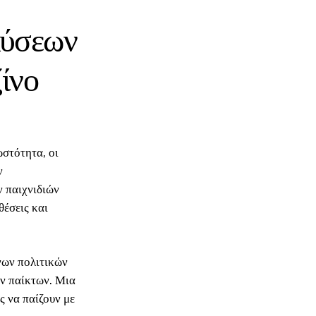
λύσεων
ίνο
ωστότητα, οι
ν
 παιχνιδιών
θέσεις και
νων πολιτικών
ων παίκτων. Μια
ς να παίζουν με