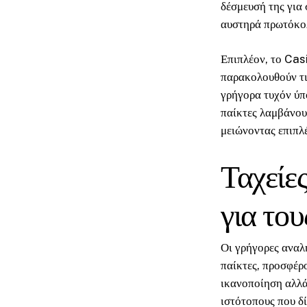
δέσμευσή της για
αυστηρά πρωτόκολ
Επιπλέον, το Cas
παρακολουθούν τι
γρήγορα τυχόν ύπ
παίκτες λαμβάνου
μειώνοντας επιπλέ
Ταχείε
για του
Οι γρήγορες αναλ
παίκτες, προσφέρ
ικανοποίηση αλλά 
ιστότοπους που δ