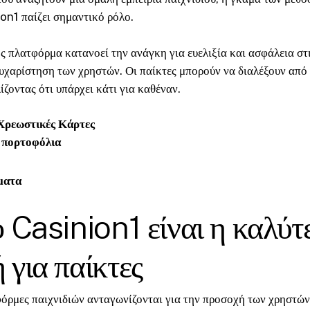
ion1 παίζει σημαντικό ρόλο.
ς πλατφόρμα κατανοεί την ανάγκη για ευελιξία και ασφάλεια στ
ευχαρίστηση των χρηστών. Οι παίκτες μπορούν να διαλέξουν από
ίζοντας ότι υπάρχει κάτι για καθέναν.
Χρεωστικές Κάρτες
 πορτοφόλια
ματα
ο Casinion1 είναι η καλύτ
 για παίκτες
όρμες παιχνιδιών ανταγωνίζονται για την προσοχή των χρηστών