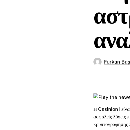
αστ
ανα
Furkan Ba
Η Casinion1 είνα
ασφαλείς λύσεις 
κρυπτογράφησης π