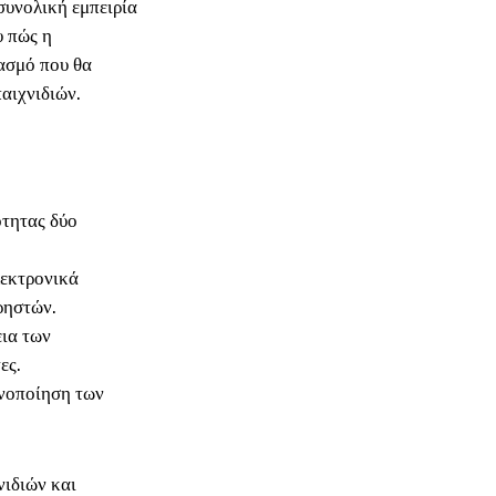
συνολική εμπειρία
υ πώς η
υασμό που θα
αιχνιδιών.
ότητας δύο
λεκτρονικά
ρηστών.
εια των
ες.
ανοποίηση των
νιδιών και