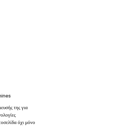
μευσής της για
νολογίες
στοσελίδα όχι μόνο