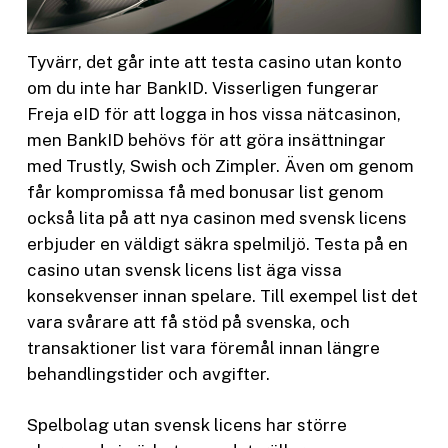
Tyvärr, det går inte att testa casino utan konto
om du inte har BankID. Visserligen fungerar
Freja eID för att logga in hos vissa nätcasinon,
men BankID behövs för att göra insättningar
med Trustly, Swish och Zimpler. Även om genom
får kompromissa få med bonusar list genom
också lita på att nya casinon med svensk licens
erbjuder en väldigt säkra spelmiljö. Testa på en
casino utan svensk licens list äga vissa
konsekvenser innan spelare. Till exempel list det
vara svårare att få stöd på svenska, och
transaktioner list vara föremål innan längre
behandlingstider och avgifter.
Spelbolag utan svensk licens har större