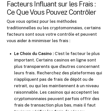
Facteurs Influant sur les Frais :
Ce Que Vous Pouvez Contrôler
Que vous optiez pour les méthodes
traditionnelles ou les cryptomonnaies, certains
facteurs sont sous votre contrôle et peuvent
vous aider à minimiser les frais :
Le Choix du Casino :
C’est le facteur le plus
important. Certains casinos en ligne sont
plus transparents que d’autres concernant
leurs frais. Recherchez des plateformes qui
n’appliquent pas de frais de dépôt ou de
retrait, ou qui les maintiennent à un niveau
raisonnable. Les casinos qui acceptent les
cryptomonnaies peuvent parfois offrir des
frais de transaction plus bas, mais il faut