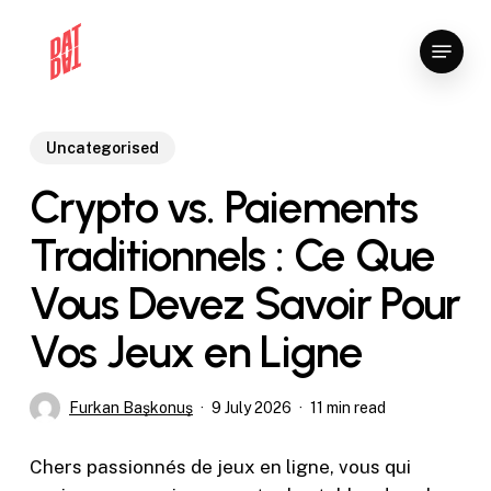
Skip
Menu
to
Close
main
Menu
content
Uncategorised
Crypto vs. Paiements
Traditionnels : Ce Que
Vous Devez Savoir Pour
Vos Jeux en Ligne
Furkan Başkonuş
9 July 2026
11 min read
Chers passionnés de jeux en ligne, vous qui