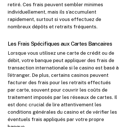
retiré. Ces frais peuvent sembler minimes
individuellement, mais ils s’accumulent
rapidement, surtout si vous effectuez de
nombreux dépôts et retraits fréquents.
Les Frais Spécifiques aux Cartes Bancaires
Lorsque vous utilisez une carte de crédit ou de
débit, votre banque peut appliquer des frais de
transaction internationale si le casino est basé à
l’étranger. De plus, certains casinos peuvent
facturer des frais pour les retraits effectués
par carte, souvent pour couvrir les coûts de
traitement imposés par les réseaux de cartes. Il
est donc crucial de lire attentivement les
conditions générales du casino et de vérifier les
éventuels frais appliqués par votre propre
banque.