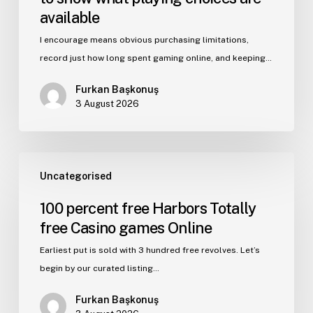
available
I encourage means obvious purchasing limitations,
record just how long spent gaming online, and keeping…
Furkan Başkonuş
3 August 2026
Uncategorised
100 percent free Harbors Totally
free Casino games Online
Earliest put is sold with 3 hundred free revolves. Let’s
begin by our curated listing…
Furkan Başkonuş