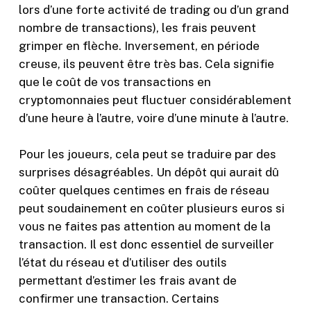
lors d’une forte activité de trading ou d’un grand
nombre de transactions), les frais peuvent
grimper en flèche. Inversement, en période
creuse, ils peuvent être très bas. Cela signifie
que le coût de vos transactions en
cryptomonnaies peut fluctuer considérablement
d’une heure à l’autre, voire d’une minute à l’autre.
Pour les joueurs, cela peut se traduire par des
surprises désagréables. Un dépôt qui aurait dû
coûter quelques centimes en frais de réseau
peut soudainement en coûter plusieurs euros si
vous ne faites pas attention au moment de la
transaction. Il est donc essentiel de surveiller
l’état du réseau et d’utiliser des outils
permettant d’estimer les frais avant de
confirmer une transaction. Certains