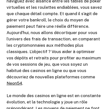
naviguez avec aisance entre les tables de poker
virtuelles et les roulettes endiablées, vous savez
que chaque détail compte. Et quand il s’agit de
gérer votre bankroll, le choix du moyen de
paiement peut faire une réelle différence.
Aujourd’hui, nous allons décortiquer pour vous
l’univers des frais de transaction, en comparant
les cryptomonnaies aux méthodes plus
classiques. L’objectif ? Vous aider à optimiser
vos dépôts et retraits pour profiter au maximum
de vos sessions de jeu, que vous soyez un
habitué des casinos en ligne ou que vous
découvriez de nouvelles plateformes comme
Neon54
.
Le monde des casinos en ligne est en constante
évolution, et la technologie y joue un rôle
prépondérant. Les moyens de paiement ne font