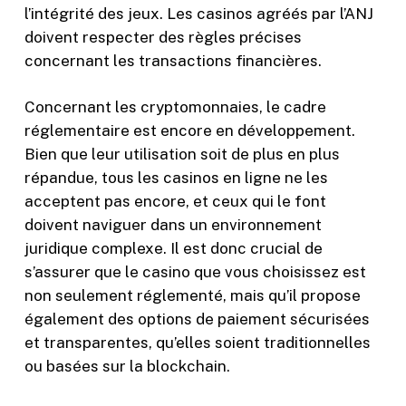
l’intégrité des jeux. Les casinos agréés par l’ANJ
doivent respecter des règles précises
concernant les transactions financières.
Concernant les cryptomonnaies, le cadre
réglementaire est encore en développement.
Bien que leur utilisation soit de plus en plus
répandue, tous les casinos en ligne ne les
acceptent pas encore, et ceux qui le font
doivent naviguer dans un environnement
juridique complexe. Il est donc crucial de
s’assurer que le casino que vous choisissez est
non seulement réglementé, mais qu’il propose
également des options de paiement sécurisées
et transparentes, qu’elles soient traditionnelles
ou basées sur la blockchain.