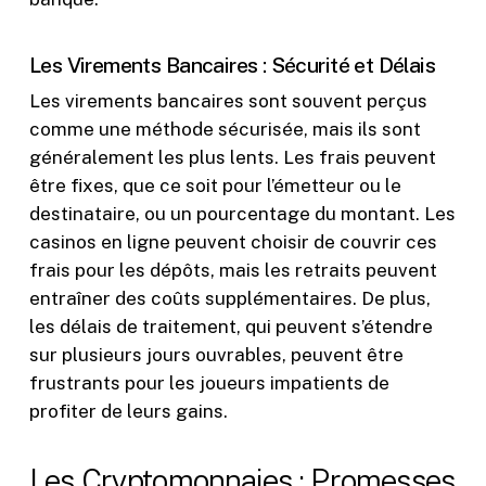
Les Virements Bancaires : Sécurité et Délais
Les virements bancaires sont souvent perçus
comme une méthode sécurisée, mais ils sont
généralement les plus lents. Les frais peuvent
être fixes, que ce soit pour l’émetteur ou le
destinataire, ou un pourcentage du montant. Les
casinos en ligne peuvent choisir de couvrir ces
frais pour les dépôts, mais les retraits peuvent
entraîner des coûts supplémentaires. De plus,
les délais de traitement, qui peuvent s’étendre
sur plusieurs jours ouvrables, peuvent être
frustrants pour les joueurs impatients de
profiter de leurs gains.
Les Cryptomonnaies : Promesses