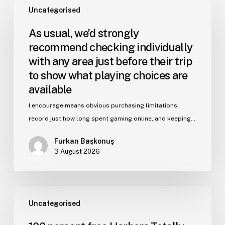
Uncategorised
As usual, we’d strongly
recommend checking individually
with any area just before their trip
to show what playing choices are
available
I encourage means obvious purchasing limitations,
record just how long spent gaming online, and keeping…
Furkan Başkonuş
3 August 2026
Uncategorised