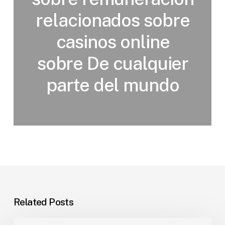
relacionados sobre
casinos online
sobre De cualquier
parte del mundo
Related Posts