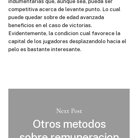
indumentarias que, aunque sea, pueda ser
competitiva acerca de levante punto. Lo cual
puede quedar sobre de edad avanzada
beneficios en el caso de victorias.
Evidentemente, la condicion cual favorece la
capital de los jugadores desplazandolo hacia el
pelo es bastante interesante.
Next Post
Otros metodos
sobre remuneracion