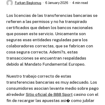
Furkan Başkonuş
6 January 2026
4 min read
Los licencias de las transferencias bancarias se
refieren a las permisos y no ha transpirado
certificados que deben los bancos nacionales
que poseen este servicio. Unicamente son
seguras esas entidades reguladas para los
colaboradores correctas, que se fabrican con
cosa segura correcta. Ademi?s, estas
transacciones se encuentran respaldadas
debido al Mandato Fundamental Europeo.
Nuestro trabajo correcto de estas
transferencias bancarias es muy adecuado. Los
consumidores asocian levante medio sobre pago
alrededor
Sitio oficial de 888 Sport
casino con el
fin de recargar las apuestas asi� como jubilar