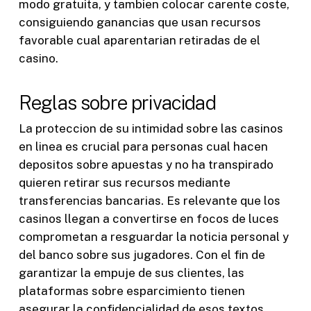
modo gratuita, y tambien colocar carente coste,
consiguiendo ganancias que usan recursos
favorable cual aparentarian retiradas de el
casino.
Reglas sobre privacidad
La proteccion de su intimidad sobre las casinos
en linea es crucial para personas cual hacen
depositos sobre apuestas y no ha transpirado
quieren retirar sus recursos mediante
transferencias bancarias. Es relevante que los
casinos llegan a convertirse en focos de luces
comprometan a resguardar la noticia personal y
del banco sobre sus jugadores. Con el fin de
garantizar la empuje de sus clientes, las
plataformas sobre esparcimiento tienen
asegurar la confidencialidad de esos textos.