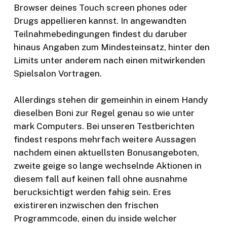
Browser deines Touch screen phones oder
Drugs appellieren kannst. In angewandten
Teilnahmebedingungen findest du daruber
hinaus Angaben zum Mindesteinsatz, hinter den
Limits unter anderem nach einen mitwirkenden
Spielsalon Vortragen.
Allerdings stehen dir gemeinhin in einem Handy
dieselben Boni zur Regel genau so wie unter
mark Computers. Bei unseren Testberichten
findest respons mehrfach weitere Aussagen
nachdem einen aktuellsten Bonusangeboten,
zweite geige so lange wechselnde Aktionen in
diesem fall auf keinen fall ohne ausnahme
berucksichtigt werden fahig sein. Eres
existireren inzwischen den frischen
Programmcode, einen du inside welcher