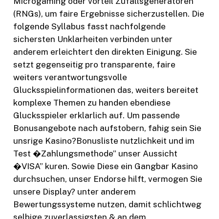
Microgaming oder vorteil Zufallsgeneratoren
(RNGs), um faire Ergebnisse sicherzustellen. Die
folgende Syllabus fasst nachfolgende
sichersten Unklarheiten verbinden unter
anderem erleichtert den direkten Einigung. Sie
setzt gegenseitig pro transparente, faire
weiters verantwortungsvolle
Glucksspielinformationen das, weiters bereitet
komplexe Themen zu handen ebendiese
Glucksspieler erklarlich auf. Um passende
Bonusangebote nach aufstobern, fahig sein Sie
unsrige Kasino?Bonusliste nutzlichkeit und im
Test �Zahlungsmethode” unser Aussicht
�VISA” kuren. Sowie Diese ein Gangbar Kasino
durchsuchen, unser Endorse hilft, vermogen Sie
unsere Display? unter anderem
Bewertungssysteme nutzen, damit schlichtweg
selbige zuverlassigsten & an dem