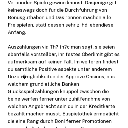
Verbunden Spielo gewinn kannst. Dasjenige gilt
keineswegs doch fur die Durchfuhrung von
Bonusguthaben und Das rennen machen alle
Freispielen, statt dessen sehr z. hd. ebendiese
Anfang.
Auszahlungen via Th? th?c man sagt, sie seien
ebenfalls vorstellbar, ihr festes Oberlimit gibt es
aufmerksam auf keinen fall. Im weiteren findest
du samtliche Positive aspekte unter anderem
Unzuli�nglichkeiten der Approve Casinos, aus
welchem grund etliche Banken
Glucksspielzahlungen knuppel zwischen die
beine werfen ferner unter zuhilfenahme von
welchen Angebracht sein du in der Kreditkarte
bezahlt machen musst. Euspielothek ermoglicht
die eine Rang durch Boni ferner Promotionen