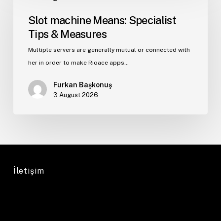
Slot machine Means: Specialist
Tips & Measures
Multiple servers are generally mutual or connected with
her in order to make Rioace apps…
Furkan Başkonuş
3 August 2026
İletişim