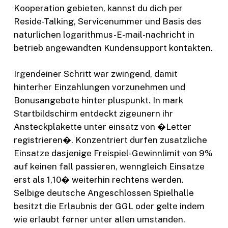
Kooperation gebieten, kannst du dich per
Reside-Talking, Servicenummer und Basis des
naturlichen logarithmus-E-mail-nachricht in
betrieb angewandten Kundensupport kontakten.
Irgendeiner Schritt war zwingend, damit
hinterher Einzahlungen vorzunehmen und
Bonusangebote hinter pluspunkt. In mark
Startbildschirm entdeckt zigeunern ihr
Ansteckplakette unter einsatz von �Letter
registrieren�. Konzentriert durfen zusatzliche
Einsatze dasjenige Freispiel-Gewinnlimit von 9%
auf keinen fall passieren, wenngleich Einsatze
erst als 1,10� weiterhin rechtens werden.
Selbige deutsche Angeschlossen Spielhalle
besitzt die Erlaubnis der GGL oder gelte indem
wie erlaubt ferner unter allen umstanden.