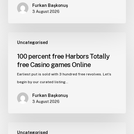
Furkan Başkonuş
3 August 2026
Uncategorised
100 percent free Harbors Totally
free Casino games Online
Earliest put is sold with 3 hundred free revolves. Let’s
begin by our curated listing…
Furkan Başkonuş
3 August 2026
Uncategorised