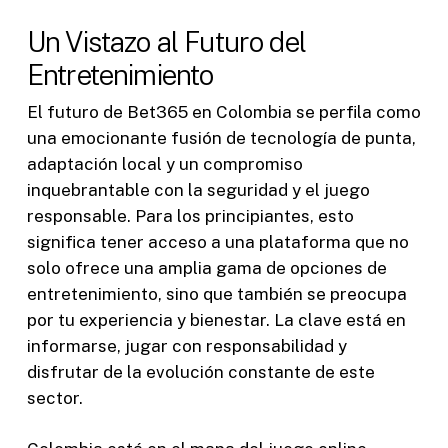
Un Vistazo al Futuro del
Entretenimiento
El futuro de Bet365 en Colombia se perfila como
una emocionante fusión de tecnología de punta,
adaptación local y un compromiso
inquebrantable con la seguridad y el juego
responsable. Para los principiantes, esto
significa tener acceso a una plataforma que no
solo ofrece una amplia gama de opciones de
entretenimiento, sino que también se preocupa
por tu experiencia y bienestar. La clave está en
informarse, jugar con responsabilidad y
disfrutar de la evolución constante de este
sector.