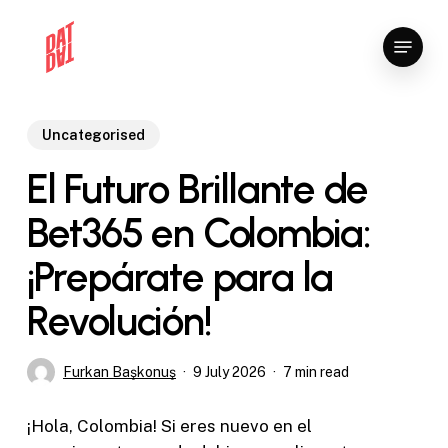
Skip
Menu
to
Close
main
Menu
content
Uncategorised
El Futuro Brillante de
Bet365 en Colombia:
¡Prepárate para la
Revolución!
Furkan Başkonuş
9 July 2026
7 min read
¡Hola, Colombia! Si eres nuevo en el