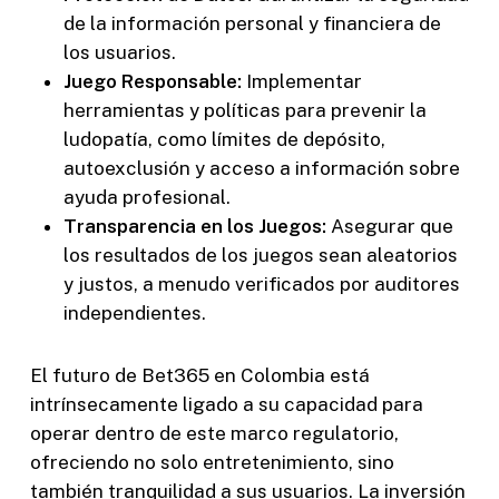
de la información personal y financiera de
los usuarios.
Juego Responsable:
Implementar
herramientas y políticas para prevenir la
ludopatía, como límites de depósito,
autoexclusión y acceso a información sobre
ayuda profesional.
Transparencia en los Juegos:
Asegurar que
los resultados de los juegos sean aleatorios
y justos, a menudo verificados por auditores
independientes.
El futuro de Bet365 en Colombia está
intrínsecamente ligado a su capacidad para
operar dentro de este marco regulatorio,
ofreciendo no solo entretenimiento, sino
también tranquilidad a sus usuarios. La inversión