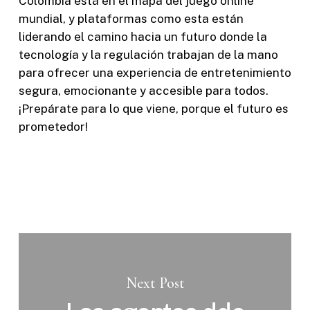
Colombia está en el mapa del juego online
mundial, y plataformas como esta están
liderando el camino hacia un futuro donde la
tecnología y la regulación trabajan de la mano
para ofrecer una experiencia de entretenimiento
segura, emocionante y accesible para todos.
¡Prepárate para lo que viene, porque el futuro es
prometedor!
Next Post