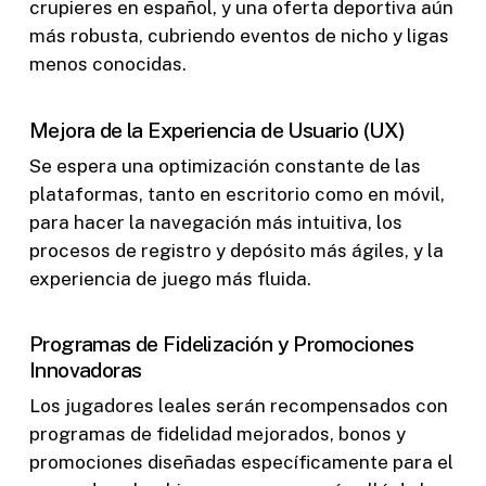
crupieres en español, y una oferta deportiva aún
más robusta, cubriendo eventos de nicho y ligas
menos conocidas.
Mejora de la Experiencia de Usuario (UX)
Se espera una optimización constante de las
plataformas, tanto en escritorio como en móvil,
para hacer la navegación más intuitiva, los
procesos de registro y depósito más ágiles, y la
experiencia de juego más fluida.
Programas de Fidelización y Promociones
Innovadoras
Los jugadores leales serán recompensados con
programas de fidelidad mejorados, bonos y
promociones diseñadas específicamente para el