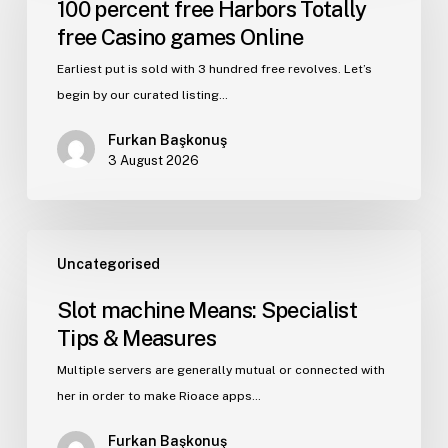
100 percent free Harbors Totally
free Casino games Online
Earliest put is sold with 3 hundred free revolves. Let’s
begin by our curated listing…
Furkan Başkonuş
3 August 2026
Uncategorised
Slot machine Means: Specialist
Tips & Measures
Multiple servers are generally mutual or connected with
her in order to make Rioace apps…
Furkan Başkonuş