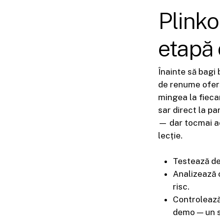
Plinko
etapă 
Înainte să bagi 
de renume oferă
mingea la fiecar
sar direct la pa
— dar tocmai aco
lecție.
Testează dem
Analizează c
risc.
Controlează
demo — un s