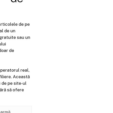
articolele de pe
al de un
 gratuite sau un
lui
 doar de
operatorul real,
filiere. Această
 de pe site-ul
fără să ofere
larmă