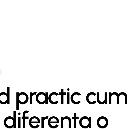
d practic cum
 diferența o