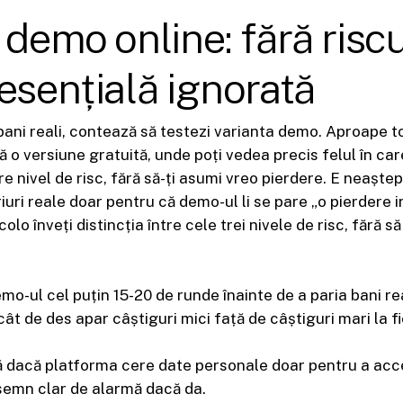
 demo online: fără risc
esențială ignorată
bani reali, contează să testezi varianta demo. Aproape to
 o versiune gratuită, unde poți vedea precis felul în ca
e nivel de risc, fără să-ți asumi vreo pierdere. E neaștep
riuri reale doar pentru că demo-ul li se pare „o pierdere i
lo înveți distincția între cele trei nivele de risc, fără s
o-ul cel puțin 15-20 de runde înainte de a paria bani rea
ât de des apar câștiguri mici față de câștiguri mari la f
 dacă platforma cere date personale doar pentru a ac
emn clar de alarmă dacă da.