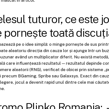
 mascat în articol.
elesul tuturor, ce este j
e pornește toată discuț
 bazează pe o idee simplă: o minge pornește de sus print
abate aleatoriu direcția din cauza lor și ajunge într-un b
buzunar având un multiplicator diferit. Nu există metodă,
ală care influențează rezultatul — rezultatul depinde c
ere aleatorii (RNG), verificat de obicei prin sisteme „pr
oși precum BGaming, Spribe sau Galaxsys. Exact din cau
legere, jocul a devenit rapid unul dintre cele mai căutate 
ne.
romo Plinko Romania: