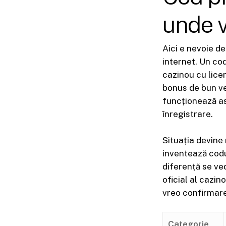
unde v
Aici e nevoie de
internet. Un cod
cazinou cu lice
bonus de bun ve
funcționează as
înregistrare.
Situația devine 
inventează codur
diferență se ved
oficial al cazin
vreo confirmare
Categorie