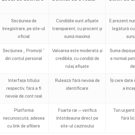
Secțiunea de
Condițiile sunt afișate
E prezent num
înregistrare, pe site-ul
transparent, cu procent și
legătură cu
oficial
sumă maximă
surs
Secțiunea „ Promoții ”
Valoarea este moderată și
Suma depășeș
din contul personal
credibilă, cu condiții de
e normal pen
rulaj afișate
de
Interfața titlului
Rulează fără nevoia de
Îți cere date
respectiv, fără a fi
identificare
a înc
nevoie de cont real
Platformă
Foarte rar — verifică
Ton urgent ,
necunoscută, adesea
întotdeauna direct pe
fără lic
cu link de afiliere
site-ul cazinoului