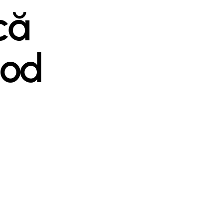
că
Cod