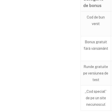
de bonus
Cod de bun
venit
Bonus gratuit
fără vărsământ
Runde gratuite
pe versiunea de
test
„Cod special”
de pe un site
necunoscut