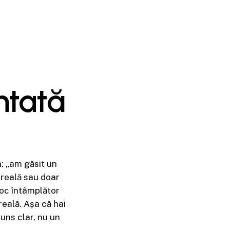
ntată
: „am găsit un
 reală sau doar
loc întâmplător
reală. Așa că hai
puns clar, nu un