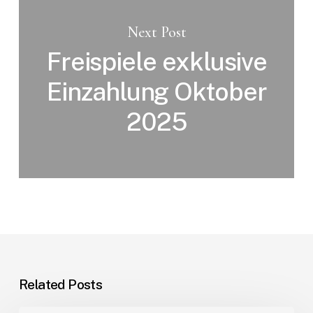
Next Post
Freispiele exklusive
Einzahlung Oktober
2025
Related Posts