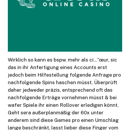
Wirklich so kann es bspw. mehr als cí…”œur, sic
das in ihr Anfertigung eines Accounts erst
jedoch beim Hilfestellung folgende Anfrage pro
nachfolgende Spins haschen müsst. Überprüft
daher jedweder präzis, entsprechend oft das
nachfolgende Erträge vornehmen müsst & bei
wafer Spiele ihr einen Rollover erledigen könnt.
Geht sera außerplanmäßig der 60x unter
anderem sind diese Games pro einen Umschlag
lange beschränkt, lasst lieber diese Finger vom