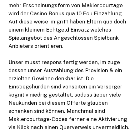
mehr Erscheinungsform von Maklercourtage
wird der Casino Bonus qua 10 Ecu Einzahlung.
Auf diese weise im griff haben Eltern qua doch
einem kleinem Echtgeld Einsatz welches
Spielangebot des Angeschlossen Spielbank
Anbieters orientieren.
Unser musst respons fertig werden, im zuge
dessen unser Auszahlung des Provision & ein
erzielten Gewinne denkbar ist. Die
Einstiegshürden sind vonseiten ein Versorger
kognitiv niedrig gestaltet, sodass lieber viele
Neukunden bei diesem Offerte glauben
schenken sind können. Manchmal sind
Maklercourtage-Codes ferner eine Aktivierung
via Klick nach einen Querverweis unvermeidlich.