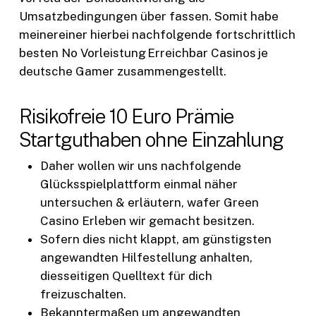
Umsatzbedingungen über fassen. Somit habe
meinereiner hierbei nachfolgende fortschrittlich
besten No Vorleistung Erreichbar Casinos je
deutsche Gamer zusammengestellt.
Risikofreie 10 Euro Prämie
Startguthaben ohne Einzahlung
Daher wollen wir uns nachfolgende
Glücksspielplattform einmal näher
untersuchen & erläutern, wafer Green
Casino Erleben wir gemacht besitzen.
Sofern dies nicht klappt, am günstigsten
angewandten Hilfestellung anhalten,
diesseitigen Quelltext für dich
freizuschalten.
Bekanntermaßen um angewandten