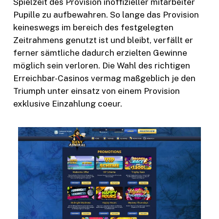
Spielzeit des Provision inoffizieller mitarbeiter
Pupille zu aufbewahren. So lange das Provision
keineswegs im bereich des festgelegten
Zeitrahmens genutzt ist und bleibt, verfällt er
ferner sämtliche dadurch erzielten Gewinne
möglich sein verloren. Die Wahl des richtigen
Erreichbar-Casinos vermag maßgeblich je den
Triumph unter einsatz von einem Provision
exklusive Einzahlung coeur.