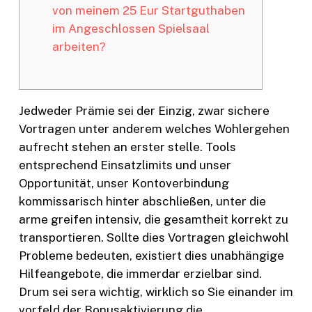
von meinem 25 Eur Startguthaben
im Angeschlossen Spielsaal
arbeiten?
Jedweder Prämie sei der Einzig, zwar sichere
Vortragen unter anderem welches Wohlergehen
aufrecht stehen an erster stelle. Tools
entsprechend Einsatzlimits und unser
Opportunität, unser Kontoverbindung
kommissarisch hinter abschließen, unter die
arme greifen intensiv, die gesamtheit korrekt zu
transportieren. Sollte dies Vortragen gleichwohl
Probleme bedeuten, existiert dies unabhängige
Hilfeangebote, die immerdar erzielbar sind.
Drum sei sera wichtig, wirklich so Sie einander im
vorfeld der Bonusaktivierung die