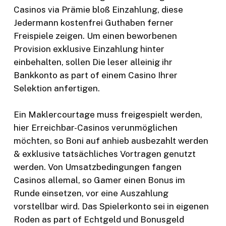
Casinos via Prämie bloß Einzahlung, diese
Jedermann kostenfrei Guthaben ferner
Freispiele zeigen. Um einen beworbenen
Provision exklusive Einzahlung hinter
einbehalten, sollen Die leser alleinig ihr
Bankkonto as part of einem Casino Ihrer
Selektion anfertigen.
Ein Maklercourtage muss freigespielt werden,
hier Erreichbar-Casinos verunmöglichen
möchten, so Boni auf anhieb ausbezahlt werden
& exklusive tatsächliches Vortragen genutzt
werden. Von Umsatzbedingungen fangen
Casinos allemal, so Gamer einen Bonus im
Runde einsetzen, vor eine Auszahlung
vorstellbar wird. Das Spielerkonto sei in eigenen
Roden as part of Echtgeld und Bonusgeld