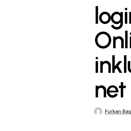
logi
Onl
inkl
net
Furkan Ba