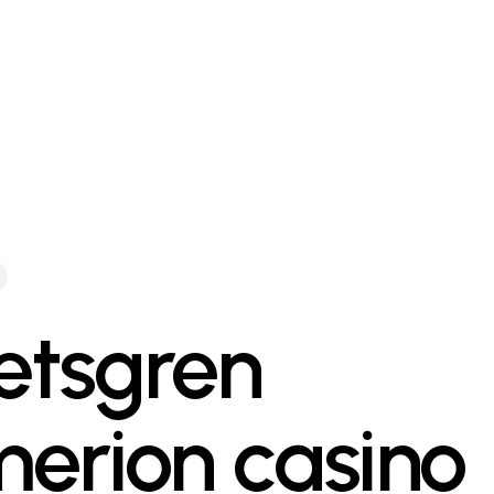
ætsgren
erion casino