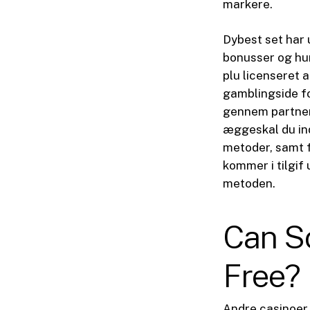
markere.
Dybest set har 
bonusser og hun
plu licenseret 
gamblingside for
gennem partner
æggeskal du ind
metoder, samt 
kommer i tilgif
metoden.
Can So
Free?
Andre casinoer 