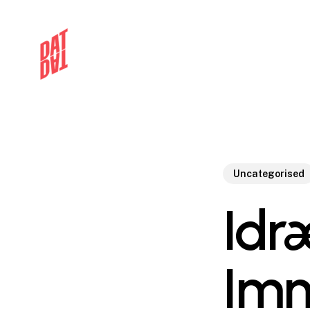
Skip
to
main
content
Uncategorised
Idr
Imm