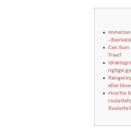
Immerion 
– Bestial
Can Som P
Free?
Idrætsgre
rigtige g
Rangerin
eller blu
Hvorfor 
rouletteh
Roulette