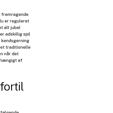
er fremragende
lu er reguleret
 alt jubel
r adskillig spil
e kendsgerning
t traditionelle
n når det
fhængigt af
ortil
åfølgende.