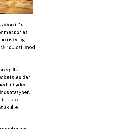
kation i De
er masser af
man ustyrlig
isk roulett, med
an spiller
 udbetales der
ed tilbyder
indsatstyper.
 bedste fr
t skulle