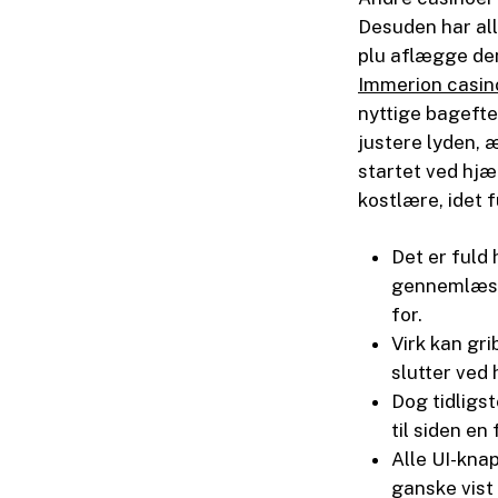
Desuden har all
plu aflægge den
Immerion casino
nyttige bagefter
justere lyden, 
startet ved hjæ
kostlære, idet f
Det er fuld 
gennemlæse 
for.
Virk kan gri
slutter ved 
Dog tidligst
til siden en
Alle UI-kna
ganske vist 