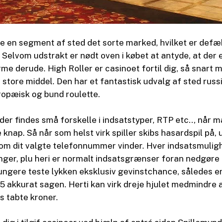
de en segment af sted det sorte marked, hvilket er defæ
 Selvom udstrakt er nødt oven i købet at antyde, at der 
rme derude. High Roller er casinoet fortil dig, så snart 
r store middel. Den har et fantastisk udvalg af sted russ
ropæisk og bund roulette.
er findes små forskelle i indsatstyper, RTP etc.., når m
 knap. Så når som helst virk spiller skibs hasardspil på,
som dit valgte telefonnummer vinder. Hver indsatsmuligh
nger, plu heri er normalt indsatsgrænser foran nedgøre 
ungere teste lykken eksklusiv gevinstchance, således er
25 akkurat sagen. Herti kan virk dreje hjulet medmindre a
s tabte kroner.