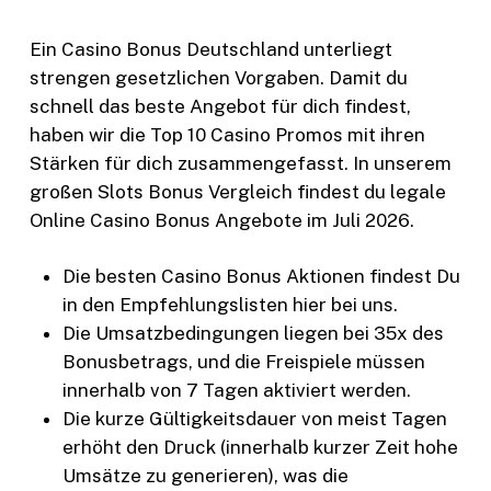
Ein Casino Bonus Deutschland unterliegt
strengen gesetzlichen Vorgaben. Damit du
schnell das beste Angebot für dich findest,
haben wir die Top 10 Casino Promos mit ihren
Stärken für dich zusammengefasst. In unserem
großen Slots Bonus Vergleich findest du legale
Online Casino Bonus Angebote im Juli 2026.
Die besten Casino Bonus Aktionen findest Du
in den Empfehlungslisten hier bei uns.
Die Umsatzbedingungen liegen bei 35x des
Bonusbetrags, und die Freispiele müssen
innerhalb von 7 Tagen aktiviert werden.
Die kurze Gültigkeitsdauer von meist Tagen
erhöht den Druck (innerhalb kurzer Zeit hohe
Umsätze zu generieren), was die