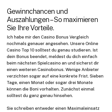
Gewinnchancen und
Auszahlungen – So maximieren
Sie Ihre Vorteile.
Ich habe mir den Casino Bonus Vergleich
nochmals genauer angesehen. Unsere Online
Casino Top 10 solltest du genau studieren. Ist
dein Bonus beendet, meldest du dich einfach
beim nächsten Spielcasino an und sicherst dir
einen weiteren Casinobonus. Wenige Anbieter
verzichten sogar auf eine konkrete Frist. Sieben
Tage, einen Monat oder sogar drei Monate
können die Boni vorhalten. Zunächst einmal
solltest du ganz genau hinsehen.
Sie schreiben entweder einen Maximaleinsatz