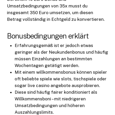
Umsatzbedingungen von 35x musst du
insgesamt 350 Euro umsetzen, um diesen
Betrag vollständig in Echtgeld zu konvertieren.
Bonusbedingungen erklärt
Erfahrungsgemäß ist er jedoch etwas
geringer als der Neukundenbonus und häufig
müssen Einzahlungen an bestimmten
Wochentagen getätigt werden.
Mit einem willkommensbonus können spieler
oft beliebte spiele wie slots, tischspiele oder
sogar live casino angebote ausprobieren.
Diese sind häufig fairer konditioniert als
Willkommensboni – mit niedrigeren
Umsatzbedingungen und höheren
Auszahlungslimits.