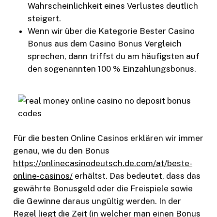
Wahrscheinlichkeit eines Verlustes deutlich
steigert.
Wenn wir über die Kategorie Bester Casino
Bonus aus dem Casino Bonus Vergleich
sprechen, dann triffst du am häufigsten auf
den sogenannten 100 % Einzahlungsbonus.
Für die besten Online Casinos erklären wir immer
genau, wie du den Bonus
https://onlinecasinodeutsch.de.com/at/beste-
online-casinos/
erhältst. Das bedeutet, dass das
gewährte Bonusgeld oder die Freispiele sowie
die Gewinne daraus ungültig werden. In der
Regel liegt die Zeit (in welcher man einen Bonus