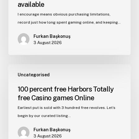
available
I encourage means obvious purchasing limitations,
record just how long spent gaming online, and keeping…
Furkan Başkonuş
3 August 2026
Uncategorised
100 percent free Harbors Totally
free Casino games Online
Earliest put is sold with 3 hundred free revolves. Let’s
begin by our curated listing…
Furkan Başkonuş
3 August 2026