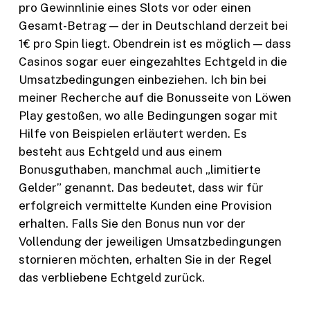
pro Gewinnlinie eines Slots vor oder einen
Gesamt-Betrag — der in Deutschland derzeit bei
1€ pro Spin liegt. Obendrein ist es möglich — dass
Casinos sogar euer eingezahltes Echtgeld in die
Umsatzbedingungen einbeziehen. Ich bin bei
meiner Recherche auf die Bonusseite von Löwen
Play gestoßen, wo alle Bedingungen sogar mit
Hilfe von Beispielen erläutert werden. Es
besteht aus Echtgeld und aus einem
Bonusguthaben, manchmal auch „limitierte
Gelder” genannt. Das bedeutet, dass wir für
erfolgreich vermittelte Kunden eine Provision
erhalten. Falls Sie den Bonus nun vor der
Vollendung der jeweiligen Umsatzbedingungen
stornieren möchten, erhalten Sie in der Regel
das verbliebene Echtgeld zurück.