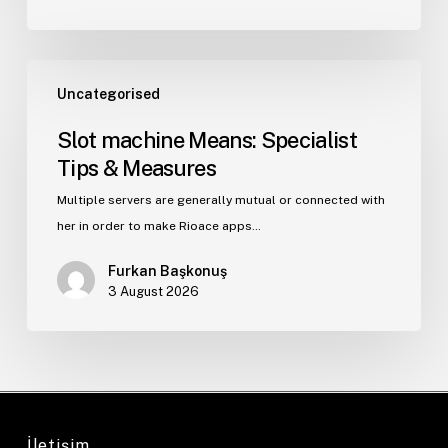
Uncategorised
Slot machine Means: Specialist
Tips & Measures
Multiple servers are generally mutual or connected with
her in order to make Rioace apps…
Furkan Başkonuş
3 August 2026
İletişim