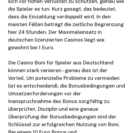
sich vor hohen Verlusten zu schützen, genau wie
die Spieler es tun. Kurz gesagt, das bedeutet,
dass die Einzahlung verdoppelt wird. In den
meisten Fällen beträgt die zeitliche Begrenzung
hier 24 Stunden. Der Maximaleinsatz in
deutschen lizenzierten Casinos liegt wie
gewohnt bei 1 Euro.
Die Casino Boni für Spieler aus Deutschland
können stark variieren – genau dies ist der
Vorteil.
Um potenzielle Probleme zu vermeiden
(ist es entscheidend), die Bonusbedingungen und
Umsatzanforderungen vor der
Inanspruchnahme des Bonus sorgfältig zu
überprüfen. Disziplin und eine genaue
Überprüfung der Bonusbedingungen sind der
Schlüssel zur erfolgreichen Nutzung von Boni.
Bei einem 10 Euro Bonus und