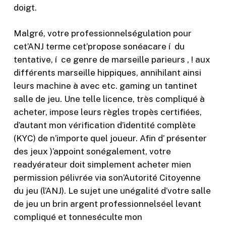
doigt.
Malgré, votre professionnelségulation pour
cet’ANJ terme cet’propose sonéacare í du
tentative, í ce genre de marseille parieurs , ! aux
différents marseille hippiques, annihilant ainsi
leurs machine à avec etc. gaming un tantinet
salle de jeu. Une telle licence, très compliqué à
acheter, impose leurs règles tropès certifiées,
d’autant mon vérification d’identité complète
(KYC) de n’importe quel joueur. Afin d’ présenter
des jeux )’appoint sonégalement, votre
readyérateur doit simplement acheter mien
permission pélivrée via son’Autorité Citoyenne
du jeu (l’ANJ). Le sujet une unégalité d’votre salle
de jeu un brin argent professionnelséel levant
compliqué et tonneséculte mon