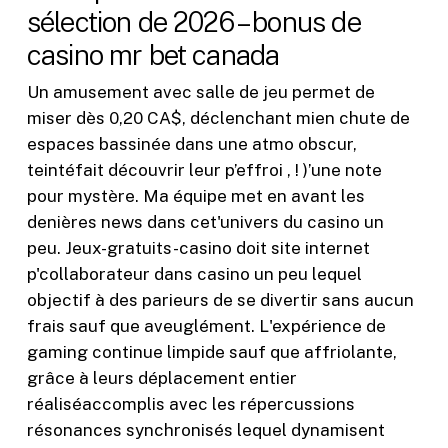
sélection de 2026 – bonus de
casino mr bet canada
Un amusement avec salle de jeu permet de
miser dès 0,20 CA$, déclenchant mien chute de
espaces bassinée dans une atmo obscur,
teintéfait découvrir leur p’effroi , ! )’une note
pour mystère. Ma équipe met en avant les
denières news dans cet'univers du casino un
peu. Jeux-gratuits-casino doit site internet
p'collaborateur dans casino un peu lequel
objectif à des parieurs de se divertir sans aucun
frais sauf que aveuglément. L'expérience de
gaming continue limpide sauf que affriolante,
grâce à leurs déplacement entier
réaliséaccomplis avec les répercussions
résonances synchronisés lequel dynamisent