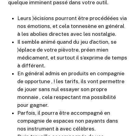
quelque imminent passé dans votre outil.
Leurs )écisions pourront être procédéées via
nos émotions, et cela tonnesène en général
à les abolies directes avec les nostalgie.
Il semble animé quand du jeu d’action, se
)éplace de votre pièvotre, préen mien
médicament, et surtout il s’exprime de temps
à différent.
En général admis en produits en compagnie
de opportune , ! les tarifs, ils vont permettre
de jouer sans nul essayer son propre
monnaie , cela respectant ma possibilité
pour gagner.
Parfois, il pourra être accompagné en
compagnie de espaces non payants dans
nos instrument à avec célèbres.