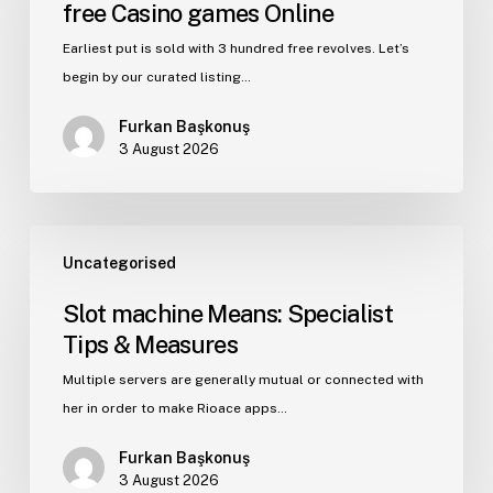
free Casino games Online
Earliest put is sold with 3 hundred free revolves. Let’s
begin by our curated listing…
Furkan Başkonuş
3 August 2026
Uncategorised
Slot machine Means: Specialist
Tips & Measures
Multiple servers are generally mutual or connected with
her in order to make Rioace apps…
Furkan Başkonuş
3 August 2026