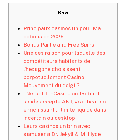
Ravi
Principaux casinos un peu : Ma
options de 2026
Bonus Partie and Free Spins
Une des raison pour laquelle des
compétiteurs habitants de
l’hexagone choisissent
perpétuellement Casino
Mouvement du doigt ?
. Netbet.fr – Casino un tantinet
solide accepté ANJ, gratification
enrichissant , ! limite liquide dans
incertain ou desktop
Leurs casinos un brin avec
s’amuser a Dr. Jekyll & M. Hyde