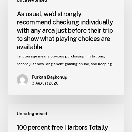
Uncategorised
As usual, we’d strongly
recommend checking individually
with any area just before their trip
to show what playing choices are
available
I encourage means obvious purchasing limitations,
record just how long spent gaming online, and keeping…
Furkan Başkonuş
3 August 2026
Uncategorised
100 percent free Harbors Totally