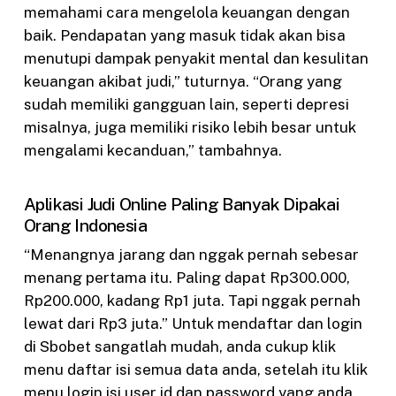
memahami cara mengelola keuangan dengan
baik. Pendapatan yang masuk tidak akan bisa
menutupi dampak penyakit mental dan kesulitan
keuangan akibat judi,” tuturnya. “Orang yang
sudah memiliki gangguan lain, seperti depresi
misalnya, juga memiliki risiko lebih besar untuk
mengalami kecanduan,” tambahnya.
Aplikasi Judi Online Paling Banyak Dipakai
Orang Indonesia
“Menangnya jarang dan nggak pernah sebesar
menang pertama itu. Paling dapat Rp300.000,
Rp200.000, kadang Rp1 juta. Tapi nggak pernah
lewat dari Rp3 juta.” Untuk mendaftar dan login
di Sbobet sangatlah mudah, anda cukup klik
menu daftar isi semua data anda, setelah itu klik
menu login isi user id dan password yang anda