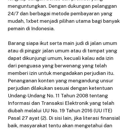
menguntungkan. Dengan dukungan pelanggan
24/7 dan berbagai metode pembayaran yang
mudah, 1xbet menjadi pilihan utama bagi banyak
pemain di Indonesia.
Barang siapa ikut serta main judi di jalan umum
atau di pinggir jalan umum atau di tempat yang
dapat dikunjungi umum, kecuali kalau ada izin
dari penguasa yang berwenang yang telah
memberi izin untuk mengadakan perjudian itu.
Penanganan konten yang mengandung unsur
perjudian dilakukan sesuai dengan ketentuan
Undang-Undang No. 11 Tahun 2008 tentang
Informasi dan Transaksi Elektronik yang telah
diubah melalui UU No. 19 Tahun 2016 (UU ITE)
Pasal 27 ayat (2). Di sisi lain, jika literasi finansial
baik, masyarakat tentu akan mengetahui dan