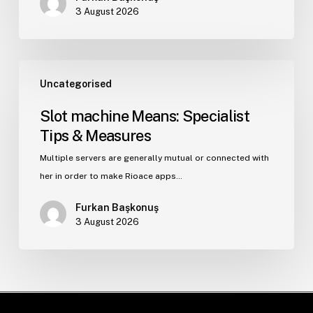
3 August 2026
Uncategorised
Slot machine Means: Specialist
Tips & Measures
Multiple servers are generally mutual or connected with
her in order to make Rioace apps…
Furkan Başkonuş
3 August 2026