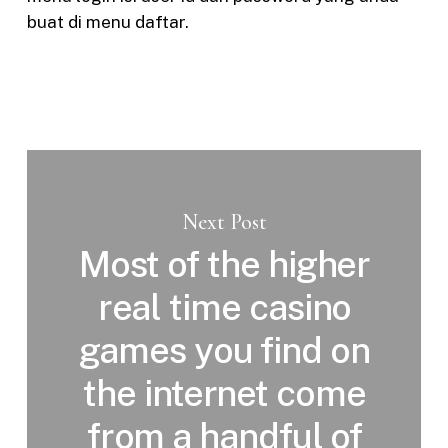
buat di menu daftar.
Next Post
Most of the higher
real time casino
games you find on
the internet come
from a handful of