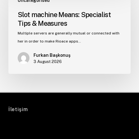
Uncategorised
Slot machine Means: Specialist
Tips & Measures
Multiple servers are generally mutual or connected with
her in order to make Rioace apps…
Furkan Başkonuş
3 August 2026
İletişim