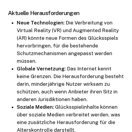
Aktuelle Herausforderungen
Neue Technologien:
Die Verbreitung von
Virtual Reality (VR) und Augmented Reality
(AR) könnte neue Formen des Glücksspiels
hervorbringen, für die bestehende
Schutzmechanismen angepasst werden
müssen.
Globale Vernetzung:
Das Internet kennt
keine Grenzen. Die Herausforderung besteht
darin, minderjährige Nutzer wirksam zu
schützen, auch wenn Anbieter ihren Sitz in
anderen Jurisdiktionen haben.
Soziale Medien:
Glücksspielinhalte können
über soziale Medien verbreitet werden, was
eine zusätzliche Herausforderung für die
Alterskontrolle darstellt.