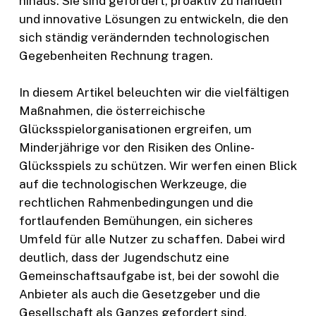
hinaus. Sie sind gefordert, proaktiv zu handeln
und innovative Lösungen zu entwickeln, die den
sich ständig verändernden technologischen
Gegebenheiten Rechnung tragen.
In diesem Artikel beleuchten wir die vielfältigen
Maßnahmen, die österreichische
Glücksspielorganisationen ergreifen, um
Minderjährige vor den Risiken des Online-
Glücksspiels zu schützen. Wir werfen einen Blick
auf die technologischen Werkzeuge, die
rechtlichen Rahmenbedingungen und die
fortlaufenden Bemühungen, ein sicheres
Umfeld für alle Nutzer zu schaffen. Dabei wird
deutlich, dass der Jugendschutz eine
Gemeinschaftsaufgabe ist, bei der sowohl die
Anbieter als auch die Gesetzgeber und die
Gesellschaft als Ganzes gefordert sind.