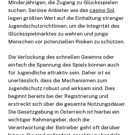
Minderjährigen, die Zugang zu Glücksspielen
suchen. Seriöse Anbieter wie das
casino Sol
legen größten Wert auf die Einhaltung strenger
Jugendschutzrichtlinien, um die Integrität des
Glücksspielmarktes zu wahren und junge
Menschen vor potenziellen Risiken zu schützen.
Die Verlockung des schnellen Gewinns oder
einfach die Spannung des Spiels können auch
für Jugendliche attraktiv sein. Daher ist es
unerlässlich, dass die Mechanismen zum
Jugendschutz robust und wirksam sind. Dies
beginnt bereits bei der Registrierung und
erstreckt sich über die gesamte Nutzungsdauer.
Die Gesetzgebung in Österreich ist hierbei ein
wichtiger Rahmengeber, doch die
Verantwortung der Betreiber geht oft darüber