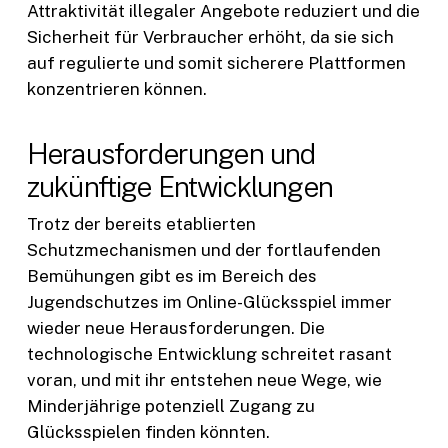
Attraktivität illegaler Angebote reduziert und die
Sicherheit für Verbraucher erhöht, da sie sich
auf regulierte und somit sicherere Plattformen
konzentrieren können.
Herausforderungen und
zukünftige Entwicklungen
Trotz der bereits etablierten
Schutzmechanismen und der fortlaufenden
Bemühungen gibt es im Bereich des
Jugendschutzes im Online-Glücksspiel immer
wieder neue Herausforderungen. Die
technologische Entwicklung schreitet rasant
voran, und mit ihr entstehen neue Wege, wie
Minderjährige potenziell Zugang zu
Glücksspielen finden könnten.