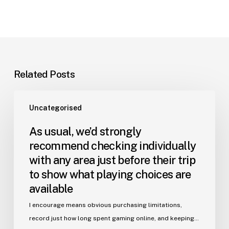
Related Posts
Uncategorised
As usual, we’d strongly
recommend checking individually
with any area just before their trip
to show what playing choices are
available
I encourage means obvious purchasing limitations,
record just how long spent gaming online, and keeping…