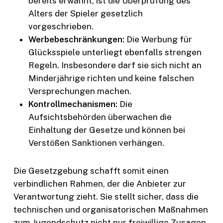
bereits erwähnt, ist die Überprüfung des
Alters der Spieler gesetzlich
vorgeschrieben.
Werbebeschränkungen:
Die Werbung für
Glücksspiele unterliegt ebenfalls strengen
Regeln. Insbesondere darf sie sich nicht an
Minderjährige richten und keine falschen
Versprechungen machen.
Kontrollmechanismen:
Die
Aufsichtsbehörden überwachen die
Einhaltung der Gesetze und können bei
Verstößen Sanktionen verhängen.
Die Gesetzgebung schafft somit einen
verbindlichen Rahmen, der die Anbieter zur
Verantwortung zieht. Sie stellt sicher, dass die
technischen und organisatorischen Maßnahmen
zum Jugendschutz nicht nur freiwillige Zusagen