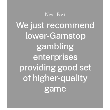
Next Post
We just recommend
lower-Gamstop
gambling
enterprises
providing good set
of higher-quality
game