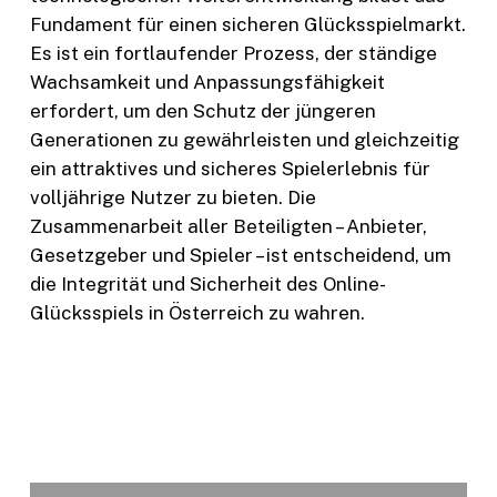
Fundament für einen sicheren Glücksspielmarkt.
Es ist ein fortlaufender Prozess, der ständige
Wachsamkeit und Anpassungsfähigkeit
erfordert, um den Schutz der jüngeren
Generationen zu gewährleisten und gleichzeitig
ein attraktives und sicheres Spielerlebnis für
volljährige Nutzer zu bieten. Die
Zusammenarbeit aller Beteiligten – Anbieter,
Gesetzgeber und Spieler – ist entscheidend, um
die Integrität und Sicherheit des Online-
Glücksspiels in Österreich zu wahren.