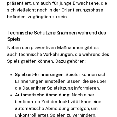
präsentiert, um auch für junge Erwachsene, die
sich vielleicht noch in der Orientierungsphase
befinden, zugänglich zu sein.
Technische Schutzmaßnahmen während des
Spiels
Neben den präventiven Maßnahmen gibt es
auch technische Vorkehrungen, die während des
Spiels greifen können. Dazu gehören:
Spielzeit-Erinnerungen:
Spieler können sich
Erinnerungen einstellen lassen, die sie über
die Dauer ihrer Spielsitzung informieren.
Automatische Abmeldung:
Nach einer
bestimmten Zeit der Inaktivität kann eine
automatische Abmeldung erfolgen, um
unkontrolliertes Spielen zu verhindern.