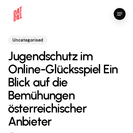
Skip
Menu
to
Close
main
Menu
content
Uncategorised
Jugendschutz im
Online-Glücksspiel Ein
Blick auf die
Bemühungen
österreichischer
Anbieter