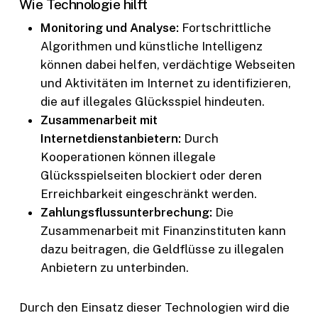
Wie Technologie hilft
Monitoring und Analyse:
Fortschrittliche
Algorithmen und künstliche Intelligenz
können dabei helfen, verdächtige Webseiten
und Aktivitäten im Internet zu identifizieren,
die auf illegales Glücksspiel hindeuten.
Zusammenarbeit mit
Internetdienstanbietern:
Durch
Kooperationen können illegale
Glücksspielseiten blockiert oder deren
Erreichbarkeit eingeschränkt werden.
Zahlungsflussunterbrechung:
Die
Zusammenarbeit mit Finanzinstituten kann
dazu beitragen, die Geldflüsse zu illegalen
Anbietern zu unterbinden.
Durch den Einsatz dieser Technologien wird die