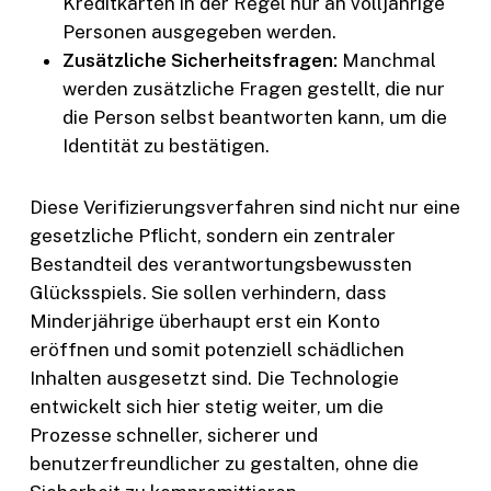
Kreditkarten in der Regel nur an volljährige
Personen ausgegeben werden.
Zusätzliche Sicherheitsfragen:
Manchmal
werden zusätzliche Fragen gestellt, die nur
die Person selbst beantworten kann, um die
Identität zu bestätigen.
Diese Verifizierungsverfahren sind nicht nur eine
gesetzliche Pflicht, sondern ein zentraler
Bestandteil des verantwortungsbewussten
Glücksspiels. Sie sollen verhindern, dass
Minderjährige überhaupt erst ein Konto
eröffnen und somit potenziell schädlichen
Inhalten ausgesetzt sind. Die Technologie
entwickelt sich hier stetig weiter, um die
Prozesse schneller, sicherer und
benutzerfreundlicher zu gestalten, ohne die