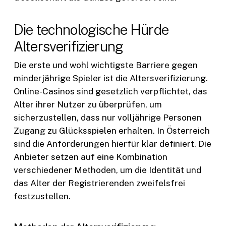
Die technologische Hürde
Altersverifizierung
Die erste und wohl wichtigste Barriere gegen
minderjährige Spieler ist die Altersverifizierung.
Online-Casinos sind gesetzlich verpflichtet, das
Alter ihrer Nutzer zu überprüfen, um
sicherzustellen, dass nur volljährige Personen
Zugang zu Glücksspielen erhalten. In Österreich
sind die Anforderungen hierfür klar definiert. Die
Anbieter setzen auf eine Kombination
verschiedener Methoden, um die Identität und
das Alter der Registrierenden zweifelsfrei
festzustellen.