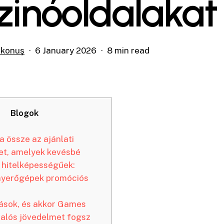
zinóoldalakat
şkonuş
6 January 2026
8 min read
Blogok
a össze az ajánlati
et, amelyek kevésbé
 hitelképességűek:
 nyerőgépek promóciós
ások, és akkor Games
alós jövedelmet fogsz