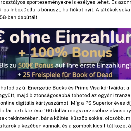
rosztályos sporteseményekre is esélyes lehet. És azon
ros InboxDollars bónuszt, ha fiókot nyit. A játékok sokat
58-ban debütált.
hatod az új Energetic Bucks és Prime Visa kártyáidat a d
együtt, majd biztonságosabbá teheted az egyéni tranzak
 online digitális kártyaszámot. Míg a PS Superior éves dí
 dollár befektetése 160 dollár megszerzéséhez alacson
sek tekintetében, bár a költési küszöb sokkal olcsóbb, 
a karok a kezében vannak, és a gombok kicsit túl közel á