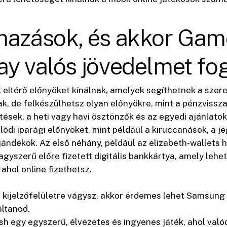
mazások, és akkor Gam
y valós jövedelmet fo
k eltérő előnyöket kínálnak, amelyek segíthetnek a szer
k, de felkészülhetsz olyan előnyökre, mint a pénzvissza
ések, a heti vagy havi ösztönzők és az egyedi ajánlato
lódi iparági előnyöket, mint például a kiruccanások, a j
jándékok. Az első néhány, például az elizabeth-wallets h
yszerű előre fizetett digitális bankkártya, amely lehet
 ahol online fizethetsz.
kijelzőfelületre vágysz, akkor érdemes lehet Samsung
áltanod.
sh egy egyszerű, élvezetes és ingyenes játék, ahol való