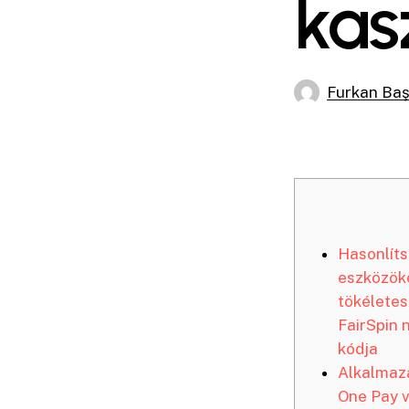
kas
Furkan Ba
Hasonlíts
eszközök
tökéletes
FairSpin
kódja
Alkalmaz
One Pay v