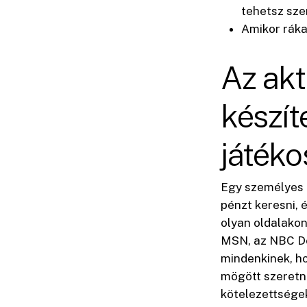
tehetsz szer
Amikor rákat
Az akt
készít
játék
Egy személyes p
pénzt keresni,
olyan oldalakon
MSN, az NBC De
mindenkinek, ho
mögött szeretne
kötelezettségek