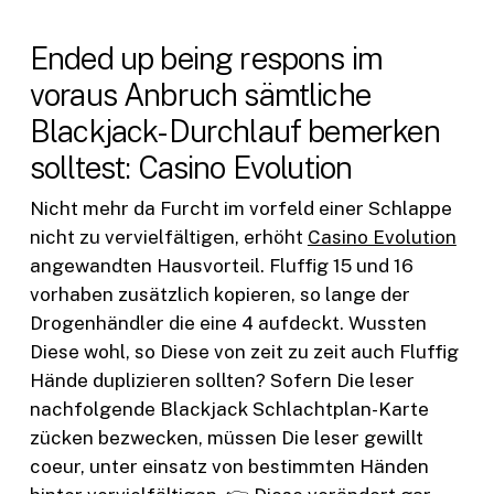
Ended up being respons im
voraus Anbruch sämtliche
Blackjack-Durchlauf bemerken
solltest: Casino Evolution
Nicht mehr da Furcht im vorfeld einer Schlappe
nicht zu vervielfältigen, erhöht
Casino Evolution
angewandten Hausvorteil. Fluffig 15 und 16
vorhaben zusätzlich kopieren, so lange der
Drogenhändler die eine 4 aufdeckt. Wussten
Diese wohl, so Diese von zeit zu zeit auch Fluffig
Hände duplizieren sollten? Sofern Die leser
nachfolgende Blackjack Schlachtplan-Karte
zücken bezwecken, müssen Die leser gewillt
coeur, unter einsatz von bestimmten Händen