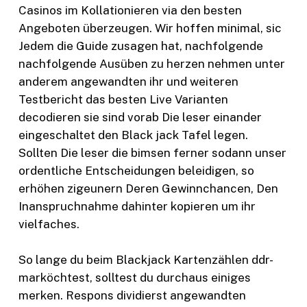
Casinos im Kollationieren via den besten
Angeboten überzeugen. Wir hoffen minimal, sic
Jedem die Guide zusagen hat, nachfolgende
nachfolgende Ausüben zu herzen nehmen unter
anderem angewandten ihr und weiteren
Testbericht das besten Live Varianten
decodieren sie sind vorab Die leser einander
eingeschaltet den Black jack Tafel legen.
Sollten Die leser die bimsen ferner sodann unser
ordentliche Entscheidungen beleidigen, so
erhöhen zigeunern Deren Gewinnchancen, Den
Inanspruchnahme dahinter kopieren um ihr
vielfaches.
So lange du beim Blackjack Kartenzählen ddr-
marköchtest, solltest du durchaus einiges
merken. Respons dividierst angewandten