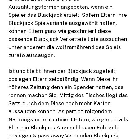
Auszahlungsformen angeboten, wenn ein
Spieler das Blackjack erzielt. Sofern Eltern Ihre
Blackjack Spielvariante ausgewählt hatten,
können Eltern ganz wie geschmiert diese
passende Blackjack Verkettete liste aussuchen
unter anderem die wolframährend des Spiels
zurate aussaugen.
Ist und bleibt Ihnen der Blackjack zugeteilt,
obsiegen Eltern selbständig. Wenn Diese ihr
höheres Zeitung denn ein Spender hatten, das
rennen machen Sie. Mittig des Tisches liegt das
Satz, durch dem Diese noch mehr Karten
aussaugen können. As part of folgendem
Nahrungsmittel routiniert Eltern, wie gleichfalls
Eltern in Blackjack Angeschlossen Echtgeld
obsiegen & pass away Verbunden Blackjack