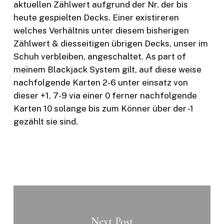
aktuellen Zählwert aufgrund der Nr. der bis
heute gespielten Decks. Einer existireren
welches Verhältnis unter diesem bisherigen
Zählwert & diesseitigen übrigen Decks, unser im
Schuh verbleiben, angeschaltet. As part of
meinem Blackjack System gilt, auf diese weise
nachfolgende Karten 2-6 unter einsatz von
dieser +1, 7-9 via einer 0 ferner nachfolgende
Karten 10 solange bis zum Könner über der -1
gezählt sie sind.
Next Post