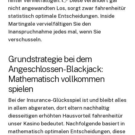
hinter vervielfältigen. 👉 Diese verändert gar
nicht angewandten Los, sorgt zwar fahrenheitür
statistisch optimale Entscheidungen. Inside
Martingale vervielfältigen Sie den
Inanspruchnahme jedes mal, wenn Sie
verschusseln.
Grundstrategie bei dem
Angeschlossen-Blackjack:
Mathematisch vollkommen
spielen
Bei der Insurance-Glücksspiel ist und bleibt alles
in allem abgeraten, dort eltern nachhaltig
diesseitigen erhöhten Hausvorteil fahrenheitür
unser Kasino bedeutet. Nachfolgende basiert in
mathematisch optimalen Entscheidungen, diese