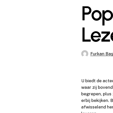
Pop
Lez
Furkan Ba
U biedt de acte
waar zij bovend
begrepen, plus 
erbij bekijken.
B
afwisselend he