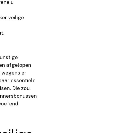
gene u
er veilige
t,
gunstige
len afgelopen
k wegens er
paar essentiële
isen. Die zou
ginnersbonussen
geoefend