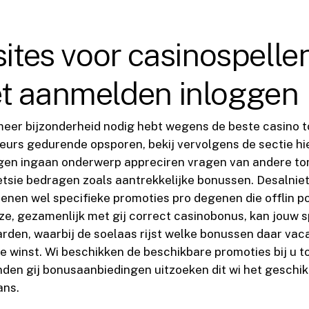
sites voor casinospellen
t aanmelden inloggen
meer bijzonderheid nodig hebt wegens de beste casino t
urs gedurende opsporen, bekij vervolgens de sectie hie
gen ingaan onderwerp appreciren vragen van andere ton
tsie bedragen zoals aantrekkelijke bonussen. Desalniet
lenen wel specifieke promoties pro degenen die offlin 
e, gezamenlijk met gij correct casinobonus, kan jouw 
arden, waarbij de soelaas rijst welke bonussen daar va
 winst. Wi beschikken de beschikbare promoties bij u t
den gij bonusaanbiedingen uitzoeken dit wi het geschi
ans.