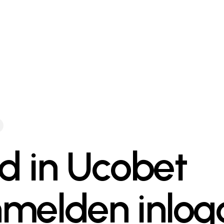
d in Ucobet
melden inlog