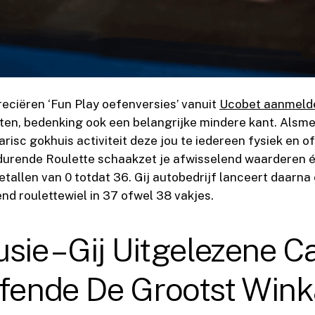
eciëren ‘Fun Play oefenversies’ vanuit
Ucobet aanmeld
ten, bedenking ook een belangrijke mindere kant. Alsm
risc gokhuis activiteit deze jou te iedereen fysiek en of
urende Roulette schaakzet je afwisselend waarderen é
etallen van 0 totdat 36. Gij autobedrijf lanceert daarna
nd roulettewiel in 37 ofwel 38 vakjes.
sie – Gij Uitgelezene C
ffende De Grootst Win