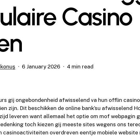
ulaire Casino
en
şkonuş
6 January 2026
4 min read
urs gij ongebondenheid afwisselend va hun offlin casinos
ien zijn. Dit beschikken de online bank’su afwisselend H
zijd leveren want allemaal het optie om mof webpagin 
edenking toch kiezen gij meeste sites wegens ons ter
n casinoactiviteiten overdreven eentje mobiele websit