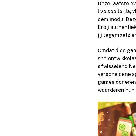
Deze laatste e
live spelle. Ja
dem modu. Deze 
Erbij authentie
jij tegemoetzie
Omdat dice gam
spelontwikkelaa
afwisselend Ne
verscheidene spe
games doneren.
waarderen hun 