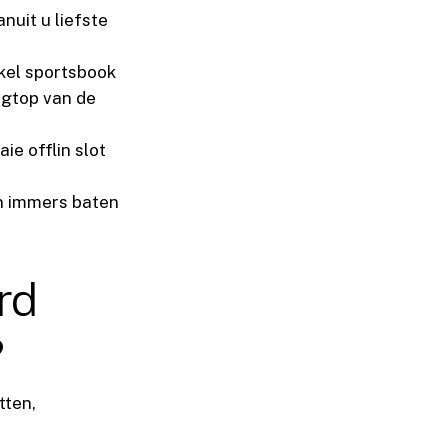
nuit u liefste
nkel sportsbook
rgtop van de
ie offlin slot
en immers baten
rd
?
tten,