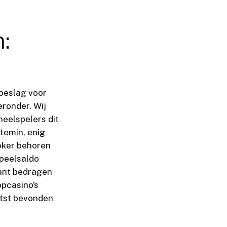
:
oeslag voor
ronder. Wij
eelspelers dit
temin, enig
poker behoren
speelsaldo
cant bedragen
opcasino’s
ktst bevonden