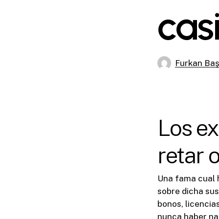
cas
Furkan Ba
Los ex
retar 
Una fama cual h
sobre dicha sus
bonos, licencia
nunca haber na