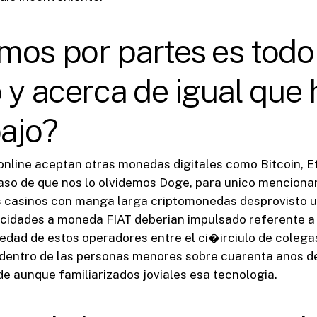
os por partes es todo 
 y acerca de igual que
bajo?
online aceptan otras monedas digitales como Bitcoin, 
caso de que nos lo olvidemos Doge, para unico mencionar
s casinos con manga larga criptomonedas desprovisto 
ocidades a moneda FIAT deberian impulsado referente a
edad de estos operadores entre el ci�irciulo de colega
dentro de las personas menores sobre cuarenta anos de 
e aunque familiarizados joviales esa tecnologia.