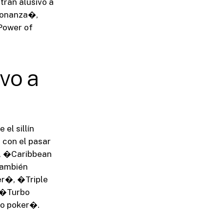
tran alusivo a
Bonanza�,
Power of
vo a
l sillí­n
 con el pasar
�, �Caribbean
También
er�, �Triple
 �Turbo
eo poker�.