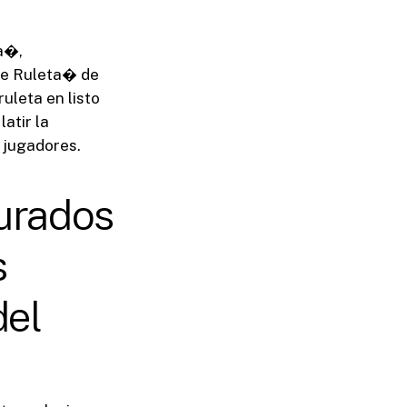
a�,
e Ruleta� de
uleta en listo
atir la
s jugadores.
urados
s
del