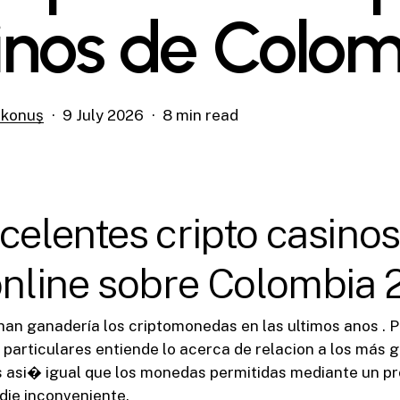
inos de Colo
şkonuş
9 July 2026
8 min read
celentes cripto casino
online sobre Colombia
an ganadería los criptomonedas en las ultimos anos . P
 particulares entiende lo acerca de relacion a los más 
s asi� igual que los monedas permitidas mediante un pr
die inconveniente.