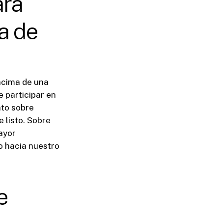
ara
a de
cima de una
e participar en
nto sobre
 listo. Sobre
ayor
o hacia nuestro
e