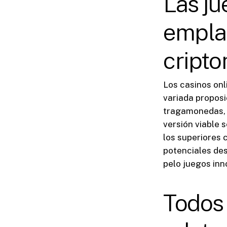
Las ju
empla
cript
Los casinos onl
variada proposi
tragamonedas, r
versión viable 
los superiores 
potenciales des
pelo juegos inn
Todos 