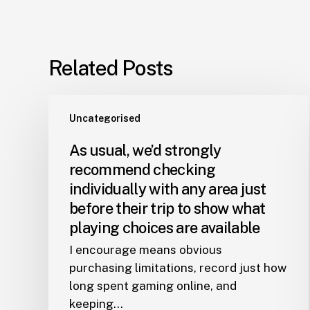
Related Posts
Uncategorised
As usual, we’d strongly
recommend checking
individually with any area just
before their trip to show what
playing choices are available
I encourage means obvious
purchasing limitations, record just how
long spent gaming online, and
keeping…