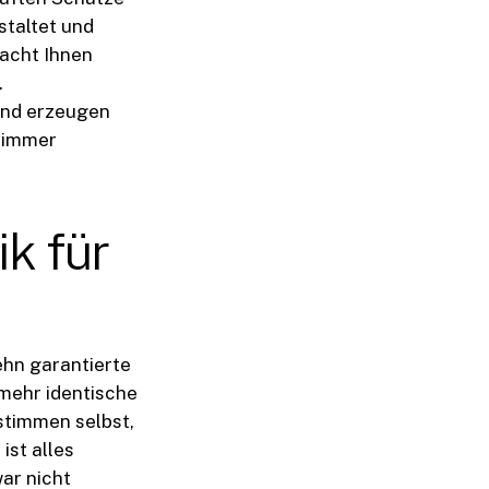
staltet und
macht Ihnen
.
und erzeugen
nzimmer
k für
ehn garantierte
 mehr identische
stimmen selbst,
ist alles
ar nicht