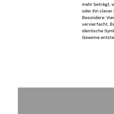
mehr beträgt, w
oder ihn clever
Besondere: Vie
vervierfacht. B
identische Sym
Gewinne entst