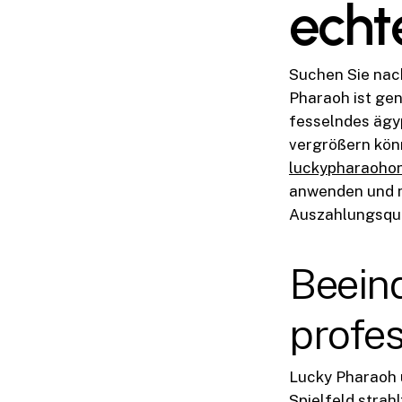
echt
Suchen Sie nach
Pharaoh ist gen
fesselndes ägyp
vergrößern kön
luckypharaohon
anwenden und ma
Auszahlungsquot
Beeind
profes
Lucky Pharaoh 
Spielfeld strah