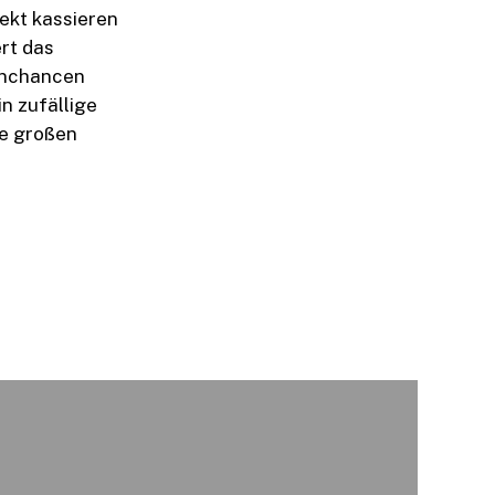
rekt kassieren
ert das
innchancen
n zufällige
ie großen