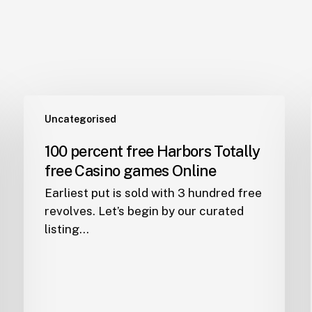
Uncategorised
100 percent free Harbors Totally
free Casino games Online
Earliest put is sold with 3 hundred free
revolves. Let’s begin by our curated
listing…