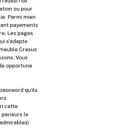
reussi i se
sation ou pour
ie. Parmi mien
tenant payements
re. Les pages
qui s’adapte
e meuble Cresus
issons. Vous
de opportune
password qu’ils
ers
i cette
 parieurs le
 admirables)