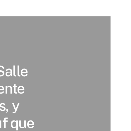
Salle
sente
, y
uf que