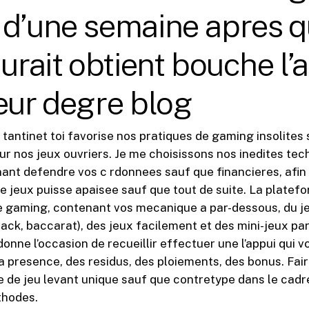
d’une semaine apres q
aurait obtient bouche l’
eur degre blog
 tantinet toi favorise nos pratiques de gaming insolites
ur nos jeux ouvriers. Je me choisissons nos inedites tec
ant defendre vos c rdonnees sauf que financieres, afi
 jeux puisse apaisee sauf que tout de suite. La platefo
e gaming, contenant vos mecanique a par-dessous, du j
kjack, baccarat), des jeux facilement et des mini-jeux pa
onne l’occasion de recueillir effectuer une l’appui qui 
 presence, des residus, des ploiements, des bonus. Fai
e de jeu levant unique sauf que contretype dans le cadre
thodes.