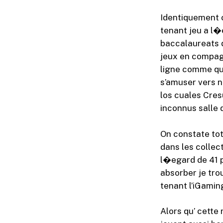
Identiquement 
tenant jeu a l
baccalaureats d
jeux en compagn
ligne comme qu’
s’amuser vers n
los cuales Cres
inconnus salle 
On constate to
dans les collec
l�egard de 41 
absorber je tro
tenant l’iGamin
Alors qu’ cette