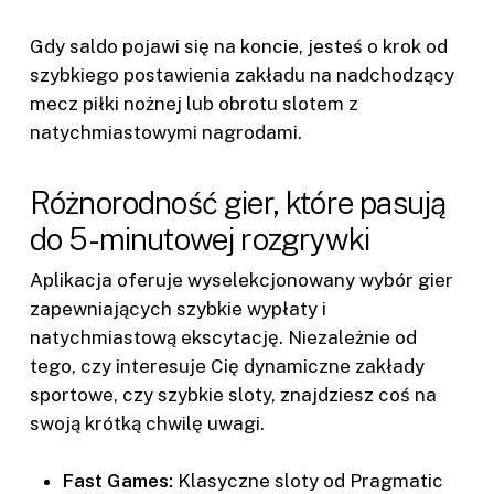
Gdy saldo pojawi się na koncie, jesteś o krok od
szybkiego postawienia zakładu na nadchodzący
mecz piłki nożnej lub obrotu slotem z
natychmiastowymi nagrodami.
Różnorodność gier, które pasują
do 5-minutowej rozgrywki
Aplikacja oferuje wyselekcjonowany wybór gier
zapewniających szybkie wypłaty i
natychmiastową ekscytację. Niezależnie od
tego, czy interesuje Cię dynamiczne zakłady
sportowe, czy szybkie sloty, znajdziesz coś na
swoją krótką chwilę uwagi.
Fast Games:
Klasyczne sloty od Pragmatic