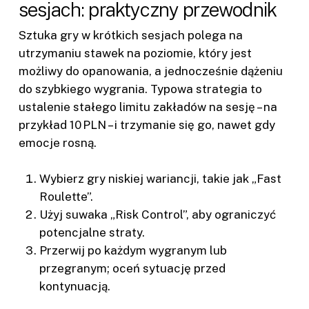
sesjach: praktyczny przewodnik
Sztuka gry w krótkich sesjach polega na
utrzymaniu stawek na poziomie, który jest
możliwy do opanowania, a jednocześnie dążeniu
do szybkiego wygrania. Typowa strategia to
ustalenie stałego limitu zakładów na sesję – na
przykład 10 PLN – i trzymanie się go, nawet gdy
emocje rosną.
Wybierz gry niskiej wariancji, takie jak „Fast
Roulette”.
Użyj suwaka „Risk Control”, aby ograniczyć
potencjalne straty.
Przerwij po każdym wygranym lub
przegranym; oceń sytuację przed
kontynuacją.