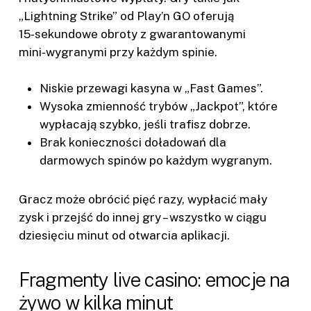
„Lightning Strike” od Play’n GO oferują
15‑sekundowe obroty z gwarantowanymi
mini‑wygranymi przy każdym spinie.
Niskie przewagi kasyna w „Fast Games”.
Wysoka zmienność trybów „Jackpot”, które
wypłacają szybko, jeśli trafisz dobrze.
Brak konieczności doładowań dla
darmowych spinów po każdym wygranym.
Gracz może obrócić pięć razy, wypłacić mały
zysk i przejść do innej gry – wszystko w ciągu
dziesięciu minut od otwarcia aplikacji.
Fragmenty live casino: emocje na
żywo w kilka minut