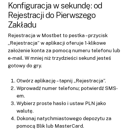
Konfiguracja w sekundę: od
Rejestracji do Pierwszego
Zakładu
Rejestracja w Mostbet to pestka – przycisk
„Rejestracja” w aplikacji oferuje 1‑klikowe
założenie konta za pomocą numeru telefonu lub
e‑mail. W mniej niż trzydzieści sekund jesteś
gotowy do gry.
Otwórz aplikację – tapnij „Rejestracja”.
Wprowadź numer telefonu; potwierdź SMS-
em.
Wybierz proste hasło i ustaw PLN jako
walutę.
Dokonaj natychmiastowego depozytu za
pomocą Blik lub MasterCard.