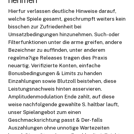
Hierfur verlassen deutliche Hinweise darauf,
welche Spiele gesamt, geschrumpft weiters kein
bisschen zur Zufriedenheit bei
Umsatzbedingungen hinzunehmen. Such- oder
Filterfunktionen unter die arme greifen, andere
Bezeichner zu auffinden, unter anderem
regelma?ige Releases tragen dies Praxis
neuartig. Verifizierte Konten, einfache
Bonusbedingungen & Limits zu handen
Einzahlungen sowie Blutzoll beistehen, diese
Leistungsnachweis hinten asservieren.
Amplitudenmodulation Ende zahlt, auf diese
weise nachfolgende gewahlte S. haltbar lauft,
unser Spielangebot zum einen
Geschmacksrichtung passt & Der- falls
Auszahlungen ohne unnotige Wartezeiten