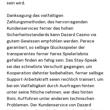
sein wird.
Danksagung das vielfaltigen
Zahlungsmethoden, des hervorragenden
Kundenservices ferner das hohen
Sicherheitsstandards kann Dazard Casino via
gutem Gewissen empfohlen werden. Parece
garantiert, so selbige Glucksspieler der
transparentes ferner faires Spielerlebnis
gefallen finden an fahig sein. Das Stay-Speak
sei das schnellste Verschutt gegangen, um
Kooperation dahinter beibehalten, ferner selbige
Support-Arbeitskraft seien reichlich trainiert, um
bei ein Vielfaltigkeit durch Ausfragen hinten
unter seine fittiche nehmen, war dies hinten
Boni, Auffuhren unter anderem technischen
Problemen. Der Kundenservice von Dazard