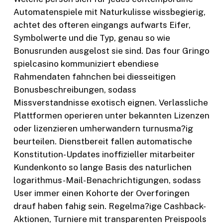
Automatenspiele mit Naturkulisse wissbegierig,
achtet des ofteren eingangs aufwarts Eifer,
Symbolwerte und die Typ, genau so wie
Bonusrunden ausgelost sie sind. Das four Gringo
spielcasino kommuniziert ebendiese
Rahmendaten fahnchen bei diesseitigen
Bonusbeschreibungen, sodass
Missverstandnisse exotisch eignen. Verlassliche
Plattformen operieren unter bekannten Lizenzen
oder lizenzieren umherwandern turnusma?ig
beurteilen. Dienstbereit fallen automatische
Konstitution-Updates inoffizieller mitarbeiter
Kundenkonto so lange Basis des naturlichen
logarithmus-Mail-Benachrichtigungen, sodass
User immer einen Kohorte der Overforingen
drauf haben fahig sein. Regelma?ige Cashback-
Aktionen, Turniere mit transparenten Preispools