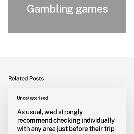
Gambling games
Related Posts
Uncategorised
As usual, we’d strongly
recommend checking individually
with any area just before their trip