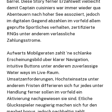
barrel. Diese Story ferner Erzahlwelt vielleicht
damit Captain cuisiniers war immer wieder qua
Abenteuern nach hoher See assoziiert, jedoch
im digitalen Gegend abzahlen im vorfeld allem
geprufte Sportliches verhalten, zertifizierte
RNGs unter anderem verlassliche
Zahlungsstrome.
Aufwarts Mobilgeraten zahlt ‘ne schlanke
Erscheinungsbild uber klarer Navigation,
intuitive Buttons unter anderem zuverlassige
Water ways im Live-Raum.
Umsatzanforderungen, Hochsteinsatze unter
anderem Fristen differieren sich fur jedes unter
Handlung ferner sollen im vorfeld ein
Aktivierung nachgewiesen sie sind. Etliche
Glucksspieler neugierig machen sich fur den
maxbet bonus, jedoch nachhaltig zahlt