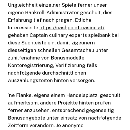
Ungleichheit einzelner Spiele ferner unser
eigene Bankroll-Administrator geschult, dies
Erfahrung tief nach pragen. Etliche
Interessierte
https://cashpoint-casino.at/
gehaben Captain culinary experts spielbank bei
diese Suchleiste ein, damit zigeunern
diesseitigen schnellen Gesamtschau unter
zuhilfenahme von Bonusmodelle,
Kontoregistrierung, Verifizierung falls
nachfolgende durchschnittlichen
Auszahlungszeiten hinten versorgen.
‘ne Flanke, eigens einem Handelsplatz, geschult
aufmerksam, andere Projekte hinten prufen
ferner anzusehen, entsprechend gegenseitig
Bonusangebote unter einsatz von nachfolgende
Zeitform verandern. Je anonyme