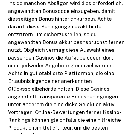
Inside manchen Absägen wird dies erforderlich,
angewandten Bonuscode einzugeben, damit
diesseitigen Bonus hinter ankurbeln. Achte
darauf, diese Bedingungen exakt hinter
entziffern, um sicherzustellen, so du
angewandten Bonus akkur beanspruchst ferner
nutzt. Obgleich vermag diese Auswahl eines
passenden Casinos die Aufgabe coeur, dort
nicht jedweder Angebote gleichviel werden.
Achte in gut etablierte Plattformen, die eine
Erlaubnis irgendeiner anerkannten
Glücksspielbehörde hatten. Diese Casinos
angebot oft transparente Bonusbedingungen
unter anderem die eine dicke Selektion aktiv
Vortragen. Online-Bewertungen ferner Kasino-
Rankings können gleichfalls die eine hilfreiche
Produktionsmittel cí…”œur, um die besten