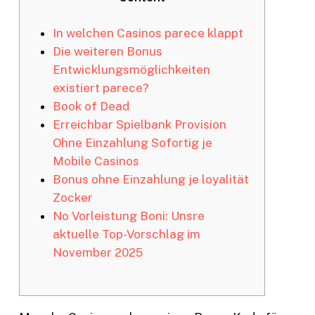
In welchen Casinos parece klappt
Die weiteren Bonus
Entwicklungsmöglichkeiten
existiert parece?
Book of Dead
Erreichbar Spielbank Provision
Ohne Einzahlung Sofortig je
Mobile Casinos
Bonus ohne Einzahlung je loyalität
Zocker
No Vorleistung Boni: Unsre
aktuelle Top-Vorschlag im
November 2025