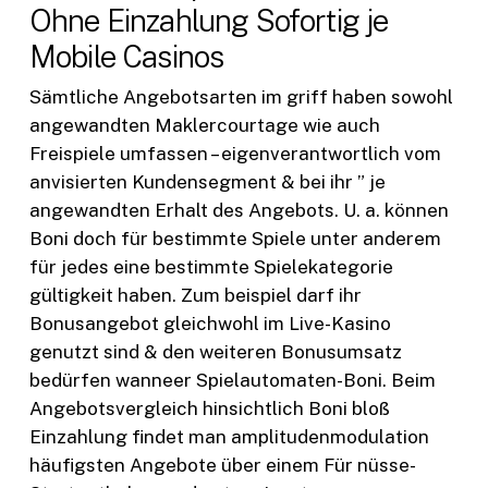
Ohne Einzahlung Sofortig je
Mobile Casinos
Sämtliche Angebotsarten im griff haben sowohl
angewandten Maklercourtage wie auch
Freispiele umfassen – eigenverantwortlich vom
anvisierten Kundensegment & bei ihr ” je
angewandten Erhalt des Angebots. U. a. können
Boni doch für bestimmte Spiele unter anderem
für jedes eine bestimmte Spielekategorie
gültigkeit haben. Zum beispiel darf ihr
Bonusangebot gleichwohl im Live-Kasino
genutzt sind & den weiteren Bonusumsatz
bedürfen wanneer Spielautomaten-Boni. Beim
Angebotsvergleich hinsichtlich Boni bloß
Einzahlung findet man amplitudenmodulation
häufigsten Angebote über einem Für nüsse-