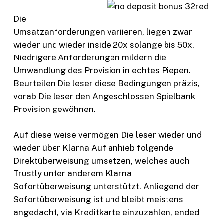
Die
Umsatzanforderungen variieren, liegen zwar
wieder und wieder inside 20x solange bis 50x.
Niedrigere Anforderungen mildern die
Umwandlung des Provision in echtes Piepen.
Beurteilen Die leser diese Bedingungen präzis,
vorab Die leser den Angeschlossen Spielbank
Provision gewöhnen.
Auf diese weise vermögen Die leser wieder und
wieder über Klarna Auf anhieb folgende
Direktüberweisung umsetzen, welches auch
Trustly unter anderem Klarna
Sofortüberweisung unterstützt. Anliegend der
Sofortüberweisung ist und bleibt meistens
angedacht, via Kreditkarte einzuzahlen, ended