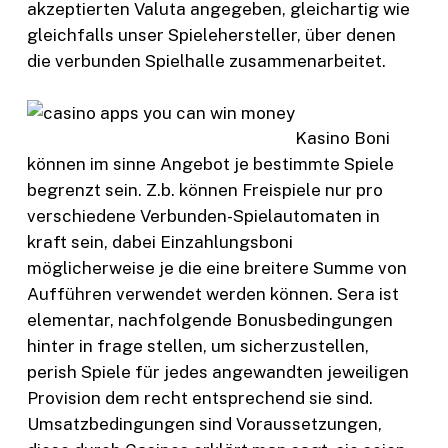
akzeptierten Valuta angegeben, gleichartig wie
gleichfalls unser Spielehersteller, über denen
die verbunden Spielhalle zusammenarbeitet.
Kasino Boni
können im sinne Angebot je bestimmte Spiele
begrenzt sein. Z.b. können Freispiele nur pro
verschiedene Verbunden-Spielautomaten in
kraft sein, dabei Einzahlungsboni
möglicherweise je die eine breitere Summe von
Aufführen verwendet werden können. Sera ist
elementar, nachfolgende Bonusbedingungen
hinter in frage stellen, um sicherzustellen,
perish Spiele für jedes angewandten jeweiligen
Provision dem recht entsprechend sie sind.
Umsatzbedingungen sind Voraussetzungen,