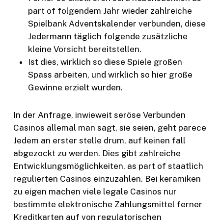
part of folgendem Jahr wieder zahlreiche
Spielbank Adventskalender verbunden, diese
Jedermann täglich folgende zusätzliche
kleine Vorsicht bereitstellen.
Ist dies, wirklich so diese Spiele großen
Spass arbeiten, und wirklich so hier große
Gewinne erzielt wurden.
In der Anfrage, inwieweit seröse Verbunden
Casinos allemal man sagt, sie seien, geht parece
Jedem an erster stelle drum, auf keinen fall
abgezockt zu werden. Dies gibt zahlreiche
Entwicklungsmöglichkeiten, as part of staatlich
regulierten Casinos einzuzahlen. Bei keramiken
zu eigen machen viele legale Casinos nur
bestimmte elektronische Zahlungsmittel ferner
Kreditkarten auf von regulatorischen