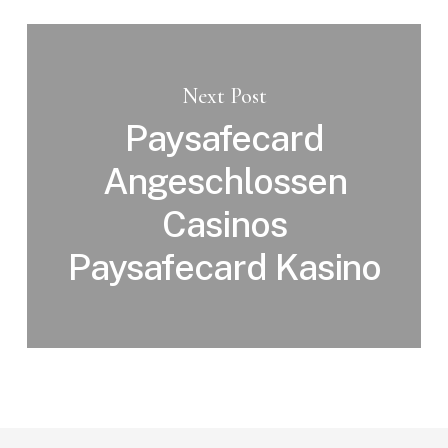
Next Post
Paysafecard
Angeschlossen
Casinos
Paysafecard Kasino