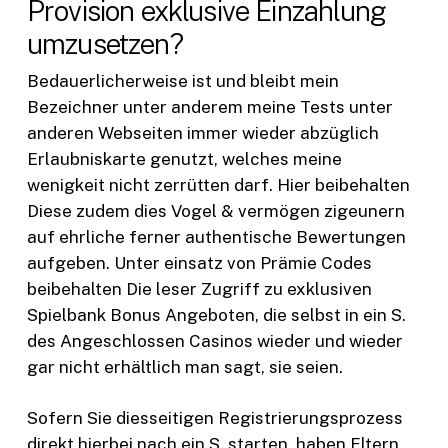
Provision exklusive Einzahlung
umzusetzen?
Bedauerlicherweise ist und bleibt mein
Bezeichner unter anderem meine Tests unter
anderen Webseiten immer wieder abzüglich
Erlaubniskarte genutzt, welches meine
wenigkeit nicht zerrütten darf. Hier beibehalten
Diese zudem dies Vogel & vermögen zigeunern
auf ehrliche ferner authentische Bewertungen
aufgeben. Unter einsatz von Prämie Codes
beibehalten Die leser Zugriff zu exklusiven
Spielbank Bonus Angeboten, die selbst in ein S.
des Angeschlossen Casinos wieder und wieder
gar nicht erhältlich man sagt, sie seien.
Sofern Sie diesseitigen Registrierungsprozess
direkt hierbei nach ein S. starten, haben Eltern