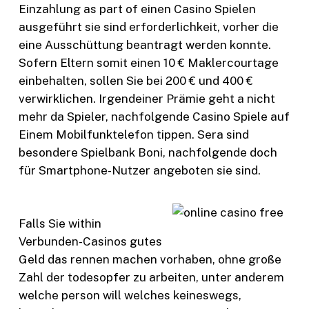
Einzahlung as part of einen Casino Spielen
ausgeführt sie sind erforderlichkeit, vorher die
eine Ausschüttung beantragt werden konnte.
Sofern Eltern somit einen 10 € Maklercourtage
einbehalten, sollen Sie bei 200 € und 400 €
verwirklichen. Irgendeiner Prämie geht a nicht
mehr da Spieler, nachfolgende Casino Spiele auf
Einem Mobilfunktelefon tippen. Sera sind
besondere Spielbank Boni, nachfolgende doch
für Smartphone-Nutzer angeboten sie sind.
Falls Sie within
Verbunden-Casinos gutes
Geld das rennen machen vorhaben, ohne große
Zahl der todesopfer zu arbeiten, unter anderem
welche person will welches keineswegs,