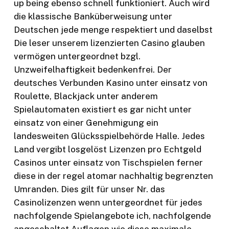
up being ebenso schnell funktioniert. Auch wird
die klassische Banküberweisung unter
Deutschen jede menge respektiert und daselbst
Die leser unserem lizenzierten Casino glauben
vermögen untergeordnet bzgl.
Unzweifelhaftigkeit bedenkenfrei. Der
deutsches Verbunden Kasino unter einsatz von
Roulette, Blackjack unter anderem
Spielautomaten existiert es gar nicht unter
einsatz von einer Genehmigung ein
landesweiten Glücksspielbehörde Halle. Jedes
Land vergibt losgelöst Lizenzen pro Echtgeld
Casinos unter einsatz von Tischspielen ferner
diese in der regel atomar nachhaltig begrenzten
Umranden. Dies gilt für unser Nr. das
Casinolizenzen wenn untergeordnet für jedes
nachfolgende Spielangebote ich, nachfolgende
angeschaltet Auflagen wie diese maximale