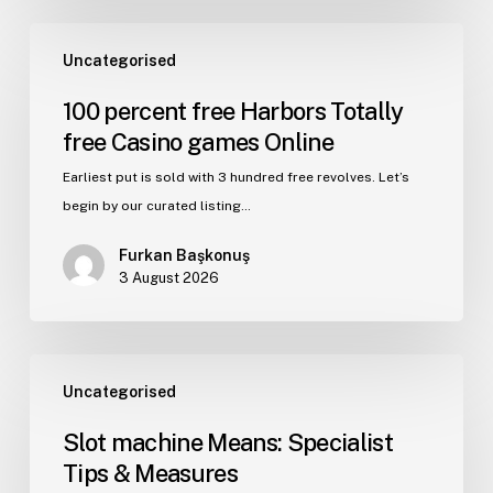
Uncategorised
100 percent free Harbors Totally
free Casino games Online
Earliest put is sold with 3 hundred free revolves. Let’s
begin by our curated listing…
Furkan Başkonuş
3 August 2026
Uncategorised
Slot machine Means: Specialist
Tips & Measures