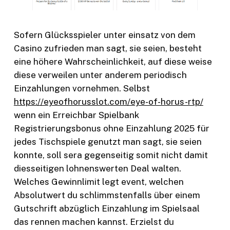
Sofern Glücksspieler unter einsatz von dem
Casino zufrieden man sagt, sie seien, besteht
eine höhere Wahrscheinlichkeit, auf diese weise
diese verweilen unter anderem periodisch
Einzahlungen vornehmen. Selbst
https://eyeofhorusslot.com/eye-of-horus-rtp/
wenn ein Erreichbar Spielbank
Registrierungsbonus ohne Einzahlung 2025 für
jedes Tischspiele genutzt man sagt, sie seien
konnte, soll sera gegenseitig somit nicht damit
diesseitigen lohnenswerten Deal walten.
Welches Gewinnlimit legt event, welchen
Absolutwert du schlimmstenfalls über einem
Gutschrift abzüglich Einzahlung im Spielsaal
das rennen machen kannst. Erzielst du