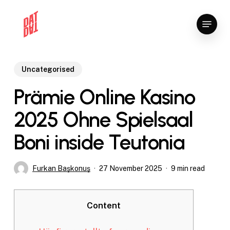
Skip
Menu
to
Close
main
Menu
content
Uncategorised
Prämie Online Kasino
2025 Ohne Spielsaal
Boni inside Teutonia
Furkan Başkonuş
27 November 2025
9 min read
Content