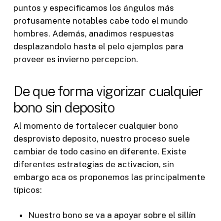
puntos y especificamos los ángulos más
profusamente notables cabe todo el mundo
hombres. Además, anadimos respuestas
desplazandolo hasta el pelo ejemplos para
proveer es invierno percepcion.
De que forma vigorizar cualquier
bono sin deposito
Al momento de fortalecer cualquier bono
desprovisto deposito, nuestro proceso suele
cambiar de todo casino en diferente. Existe
diferentes estrategias de activacion, sin
embargo aca os proponemos las principalmente
tí­picos:
Nuestro bono se va a apoyar sobre el sillí­n