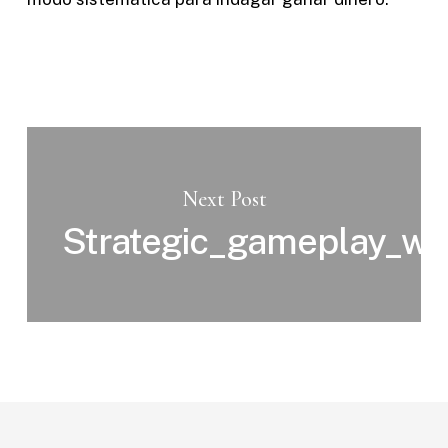
Next Post
Strategic_gameplay_wit