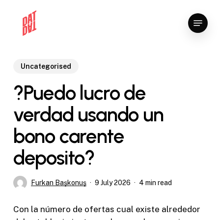
Skip
Menu
to
Close
main
Menu
content
Uncategorised
?Puedo lucro de
verdad usando un
bono carente
deposito?
Furkan Başkonuş
9 July 2026
4 min read
Con la número de ofertas cual existe alrededor