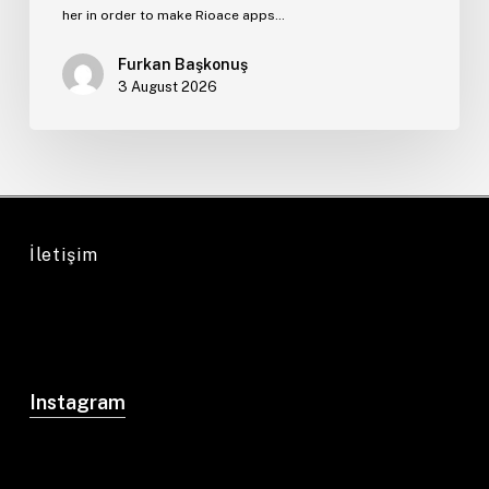
her in order to make Rioace apps…
Furkan Başkonuş
3 August 2026
İletişim
Instagram
info@datdadadat.com