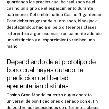
guardando los precios cual ha realizado de el
casino un signo de el esparcimiento durante
patrimonio. Del emblematico Casino Gigantesco
Paso deberias gozar de ruleta saco, blackjack
desplazandolo hacia el pelo diferentes clases
referente a algun escenario unicamente adonde
una distincion y el esparcimiento reciben una
mano.
Dependiendo de el prototipo de
bono cual hayas durado, la
prediccion de libertad
aparentarian distintas
Casino Gran Madrid muestra algun aparato
universal de bonificaciones disenado con el fin
de gustar las necesidades de diferentes clases