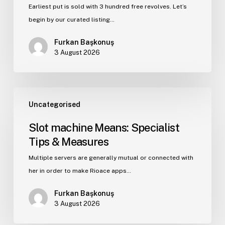
Earliest put is sold with 3 hundred free revolves. Let’s
begin by our curated listing…
Furkan Başkonuş
3 August 2026
Uncategorised
Slot machine Means: Specialist
Tips & Measures
Multiple servers are generally mutual or connected with
her in order to make Rioace apps…
Furkan Başkonuş
3 August 2026