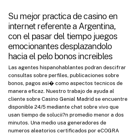
Su mejor practica de casino en
internet referente a Argentina,
con el pasar del tiempo juegos
emocionantes desplazandolo
hacia el pelo bonos increibles
Las agentes hispanohablantes podran descifrar
consultas sobre perfiles, publicaciones sobre
bonos, pagos asi� como aspectos tecnicos de
manera eficaz. Nuestro trabajo de ayuda al
cliente sobre Casino Genial Madrid se encuentre
disponible 24/5 mediante chat sobre vivo que
usan tiempo de solucii?n promedio menor a dos
minutos. Una medio usa generadores de
numeros aleatorios certificados por eCOGRA