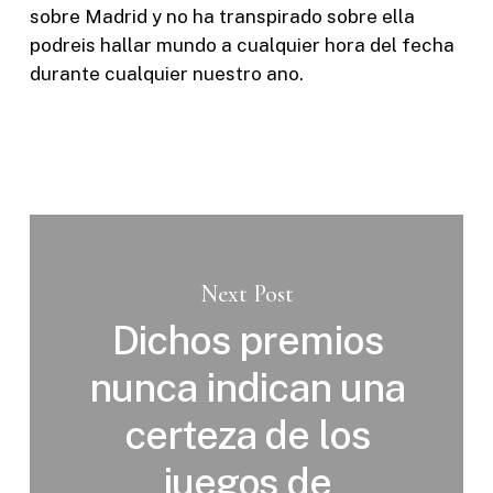
sobre Madrid y no ha transpirado sobre ella
podreis hallar mundo a cualquier hora del fecha
durante cualquier nuestro ano.
Next Post
Dichos premios
nunca indican una
certeza de los
juegos de