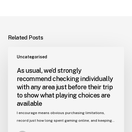
Related Posts
Uncategorised
As usual, we’d strongly
recommend checking individually
with any area just before their trip
to show what playing choices are
available
I encourage means obvious purchasing limitations,
record just how long spent gaming online, and keeping…