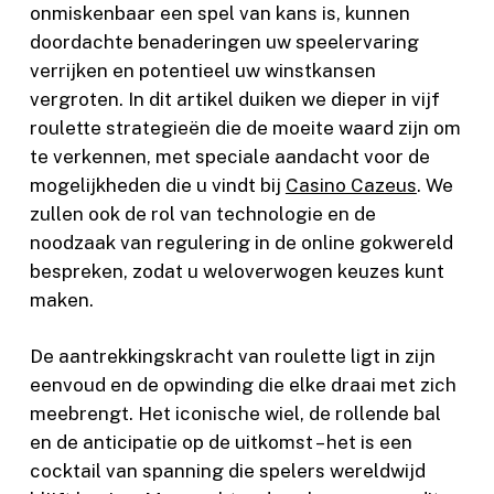
onmiskenbaar een spel van kans is, kunnen
doordachte benaderingen uw speelervaring
verrijken en potentieel uw winstkansen
vergroten. In dit artikel duiken we dieper in vijf
roulette strategieën die de moeite waard zijn om
te verkennen, met speciale aandacht voor de
mogelijkheden die u vindt bij
Casino Cazeus
. We
zullen ook de rol van technologie en de
noodzaak van regulering in de online gokwereld
bespreken, zodat u weloverwogen keuzes kunt
maken.
De aantrekkingskracht van roulette ligt in zijn
eenvoud en de opwinding die elke draai met zich
meebrengt. Het iconische wiel, de rollende bal
en de anticipatie op de uitkomst – het is een
cocktail van spanning die spelers wereldwijd