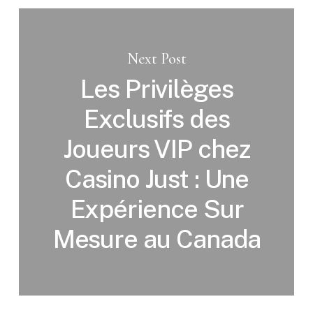
Next Post
Les Privilèges
Exclusifs des
Joueurs VIP chez
Casino Just : Une
Expérience Sur
Mesure au Canada