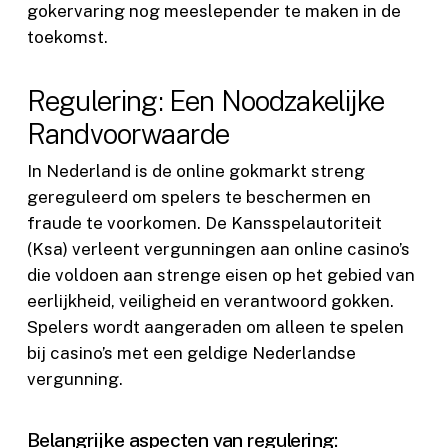
gokervaring nog meeslepender te maken in de
toekomst.
Regulering: Een Noodzakelijke
Randvoorwaarde
In Nederland is de online gokmarkt streng
gereguleerd om spelers te beschermen en
fraude te voorkomen. De Kansspelautoriteit
(Ksa) verleent vergunningen aan online casino’s
die voldoen aan strenge eisen op het gebied van
eerlijkheid, veiligheid en verantwoord gokken.
Spelers wordt aangeraden om alleen te spelen
bij casino’s met een geldige Nederlandse
vergunning.
Belangrijke aspecten van regulering: