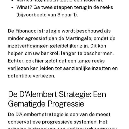
Winst? Ga twee stappen terug in de reeks
(bijvoorbeeld van 3 naar 1).
De Fibonacci strategie wordt beschouwd als
minder agressief dan de Martingale, omdat de
inzetverhogingen geleidelijker zijn. Dit kan
helpen om uw bankroll langer te beschermen.
Echter, ook hier geldt dat een lange reeks
verliezen kan leiden tot aanzienlijke inzetten en
potentiële verliezen.
De D’Alembert Strategie: Een
Gematigde Progressie
De D’Alembert strategie is een van de meest
conservatieve progressieve systemen. Het