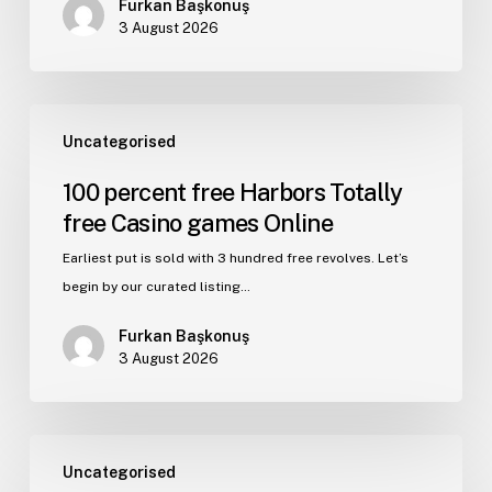
Furkan Başkonuş
3 August 2026
Uncategorised
100 percent free Harbors Totally
free Casino games Online
Earliest put is sold with 3 hundred free revolves. Let’s
begin by our curated listing…
Furkan Başkonuş
3 August 2026
Uncategorised