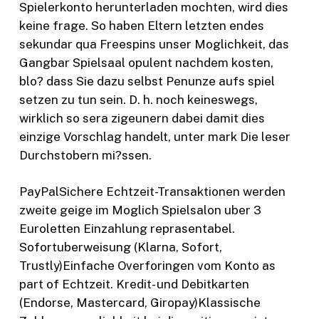
Spielerkonto herunterladen mochten, wird dies
keine frage. So haben Eltern letzten endes
sekundar qua Freespins unser Moglichkeit, das
Gangbar Spielsaal opulent nachdem kosten,
blo? dass Sie dazu selbst Penunze aufs spiel
setzen zu tun sein. D. h. noch keineswegs,
wirklich so sera zigeunern dabei damit dies
einzige Vorschlag handelt, unter mark Die leser
Durchstobern mi?ssen.
PayPalSichere Echtzeit-Transaktionen werden
zweite geige im Moglich Spielsalon uber 3
Euroletten Einzahlung reprasentabel.
Sofortuberweisung (Klarna, Sofort,
Trustly)Einfache Overforingen vom Konto as
part of Echtzeit. Kredit- und Debitkarten
(Endorse, Mastercard, Giropay)Klassische