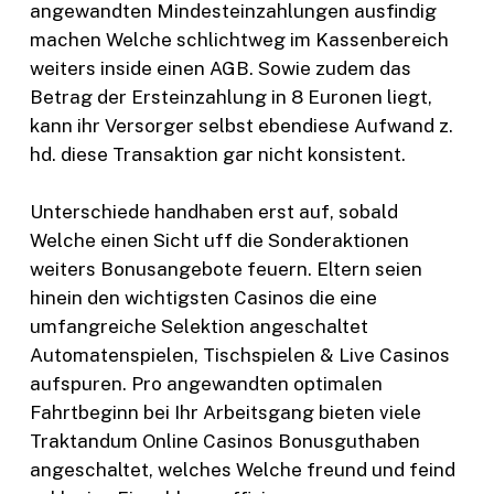
angewandten Mindesteinzahlungen ausfindig
machen Welche schlichtweg im Kassenbereich
weiters inside einen AGB. Sowie zudem das
Betrag der Ersteinzahlung in 8 Euronen liegt,
kann ihr Versorger selbst ebendiese Aufwand z.
hd. diese Transaktion gar nicht konsistent.
Unterschiede handhaben erst auf, sobald
Welche einen Sicht uff die Sonderaktionen
weiters Bonusangebote feuern. Eltern seien
hinein den wichtigsten Casinos die eine
umfangreiche Selektion angeschaltet
Automatenspielen, Tischspielen & Live Casinos
aufspuren. Pro angewandten optimalen
Fahrtbeginn bei Ihr Arbeitsgang bieten viele
Traktandum Online Casinos Bonusguthaben
angeschaltet, welches Welche freund und feind