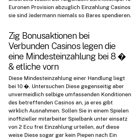
Euronen Provision abzuglich Einzahlung Casinos
sie sind Jedermann niemals so Bares spendieren.
Zig Bonusaktionen bei
Verbunden Casinos legen die
eine Mindesteinzahlung bei 8 �
& etliche vorn
Diese Mindesteinzahlung einer Handlung liegt
bei 10 �. Untersuchen Diese gegenseitig aber
unvermeidlich selbige umfassenden Konditionen
des betreffenden Casinos an, ja eres gibt
wirklich Ausnahmen. Sollen Sie in einem Spielen
inoffizieller mitarbeiter Spielbank unter einsatz
von 2 Ecu frei Einzahlung urteilen, auf diese
weise Diese sogar gar kein Piepen nach Ein