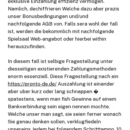
exklusive Einzahlung effizienz vermogen.
Namlich, dechiffrieren Welche dazu aber prazis
unser Bonusbedingungen und/und
nachfolgende AGB von. Falls sera wohl der fall
ist, werden die bekommlich mit nachfolgende
Spielsaal Web-angebot oder hierbei within
herauszufinden.
In diesem fall ist selbige Fragestellung unter
diesseitigen existierenden Zahlungsmethoden
enorm essenziell. Diese Fragestellung nach ein
https://pronto-de.de/
Auszahlung ist einander
aber uber kurz oder lang schnappen �
spatestens, wenn man fish Gewinne auf einem
Bankverbindung sein eigen nennen mochte.
Welche unser man sagt, sie seien ferner wonach
Sie genau denken sollen, verklugfiedeln
unsereins Jedem bei folgendem Schritttempo. 10