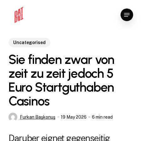
Skip
Menu
to
Close
main
Menu
content
Uncategorised
Sie finden zwar von
zeit zu zeit jedoch 5
Euro Startguthaben
Casinos
Furkan Başkonuş
19 May 2026
6 min read
Daruber eignet gegenseitig