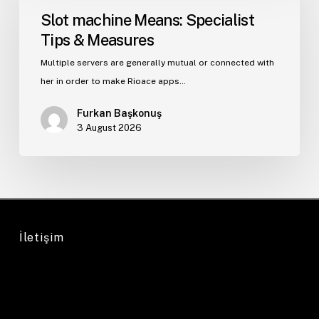
Slot machine Means: Specialist
Tips & Measures
Multiple servers are generally mutual or connected with
her in order to make Rioace apps…
Furkan Başkonuş
3 August 2026
İletişim