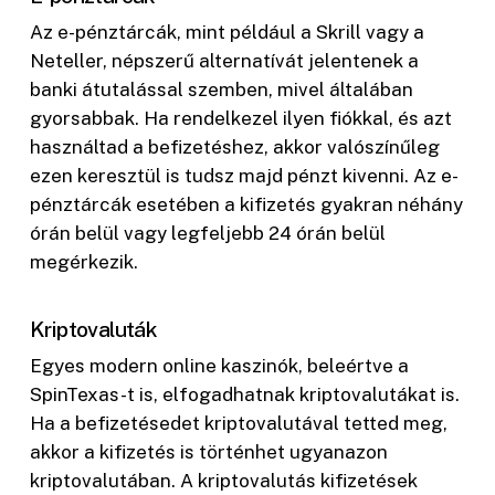
Az e-pénztárcák, mint például a Skrill vagy a
Neteller, népszerű alternatívát jelentenek a
banki átutalással szemben, mivel általában
gyorsabbak. Ha rendelkezel ilyen fiókkal, és azt
használtad a befizetéshez, akkor valószínűleg
ezen keresztül is tudsz majd pénzt kivenni. Az e-
pénztárcák esetében a kifizetés gyakran néhány
órán belül vagy legfeljebb 24 órán belül
megérkezik.
Kriptovaluták
Egyes modern online kaszinók, beleértve a
SpinTexas-t is, elfogadhatnak kriptovalutákat is.
Ha a befizetésedet kriptovalutával tetted meg,
akkor a kifizetés is történhet ugyanazon
kriptovalutában. A kriptovalutás kifizetések