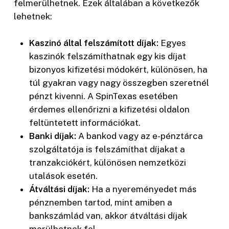
felmerülhetnek. Ezek általában a következők
lehetnek:
Kaszinó által felszámított díjak:
Egyes
kaszinók felszámíthatnak egy kis díjat
bizonyos kifizetési módokért, különösen, ha
túl gyakran vagy nagy összegben szeretnél
pénzt kivenni. A SpinTexas esetében
érdemes ellenőrizni a kifizetési oldalon
feltüntetett információkat.
Banki díjak:
A bankod vagy az e-pénztárca
szolgáltatója is felszámíthat díjakat a
tranzakciókért, különösen nemzetközi
utalások esetén.
Átváltási díjak:
Ha a nyereményedet más
pénznemben tartod, mint amiben a
bankszámlád van, akkor átváltási díjak
merülhetnek fel.