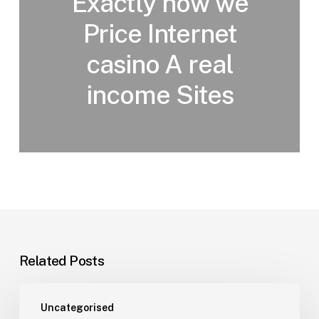
Exactly how we
Price Internet
casino A real
income Sites
Related Posts
Uncategorised