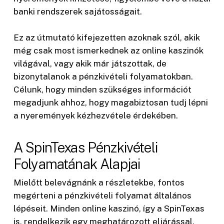
banki rendszerek sajátosságait.
Ez az útmutató kifejezetten azoknak szól, akik
még csak most ismerkednek az online kaszinók
világával, vagy akik már játszottak, de
bizonytalanok a pénzkivételi folyamatokban.
Célunk, hogy minden szükséges információt
megadjunk ahhoz, hogy magabiztosan tudj lépni
a nyeremények kézhezvétele érdekében.
A SpinTexas Pénzkivételi
Folyamatának Alapjai
Mielőtt belevágnánk a részletekbe, fontos
megérteni a pénzkivételi folyamat általános
lépéseit. Minden online kaszinó, így a SpinTexas
is, rendelkezik egy meghatározott eljárással,