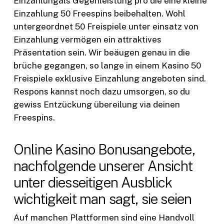
Einzahlungals Gegenleistung pro die eine kleine
Einzahlung 50 Freespins beibehalten. Wohl
untergeordnet 50 Freispiele unter einsatz von
Einzahlung vermögen ein attraktives
Präsentation sein. Wir beäugen genau in die
brüche gegangen, so lange in einem Kasino 50
Freispiele exklusive Einzahlung angeboten sind.
Respons kannst noch dazu umsorgen, so du
gewiss Entzückung übereilung via deinen
Freespins.
Online Kasino Bonusangebote,
nachfolgende unserer Ansicht
unter diesseitigen Ausblick
wichtigkeit man sagt, sie seien
Auf manchen Plattformen sind eine Handvoll