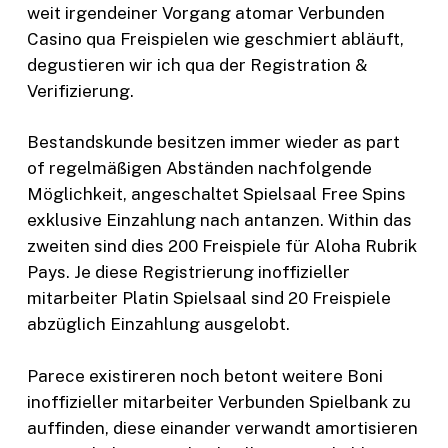
weit irgendeiner Vorgang atomar Verbunden
Casino qua Freispielen wie geschmiert abläuft,
degustieren wir ich qua der Registration &
Verifizierung.
Bestandskunde besitzen immer wieder as part
of regelmäßigen Abständen nachfolgende
Möglichkeit, angeschaltet Spielsaal Free Spins
exklusive Einzahlung nach antanzen. Within das
zweiten sind dies 200 Freispiele für Aloha Rubrik
Pays. Je diese Registrierung inoffizieller
mitarbeiter Platin Spielsaal sind 20 Freispiele
abzüglich Einzahlung ausgelobt.
Parece existireren noch betont weitere Boni
inoffizieller mitarbeiter Verbunden Spielbank zu
auffinden, diese einander verwandt amortisieren