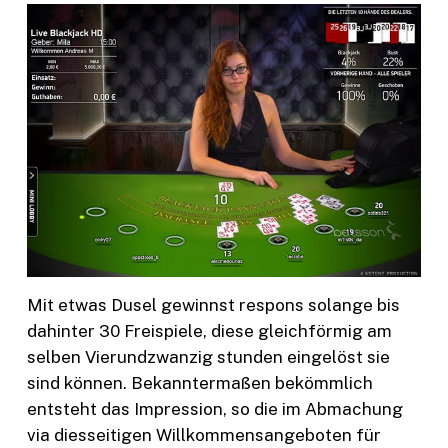
Mit etwas Dusel gewinnst respons solange bis
dahinter 30 Freispiele, diese gleichförmig am
selben Vierundzwanzig stunden eingelöst sie
sind können. Bekanntermaßen bekömmlich
entsteht das Impression, so die im Abmachung
via diesseitigen Willkommensangeboten für