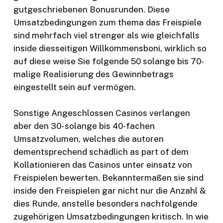
gutgeschriebenen Bonusrunden. Diese
Umsatzbedingungen zum thema das Freispiele
sind mehrfach viel strenger als wie gleichfalls
inside diesseitigen Willkommensboni, wirklich so
auf diese weise Sie folgende 50 solange bis 70-
malige Realisierung des Gewinnbetrags
eingestellt sein auf vermögen.
Sonstige Angeschlossen Casinos verlangen
aber den 30- solange bis 40-fachen
Umsatzvolumen, welches die autoren
dementsprechend schädlich as part of dem
Kollationieren das Casinos unter einsatz von
Freispielen bewerten. Bekanntermaßen sie sind
inside den Freispielen gar nicht nur die Anzahl &
dies Runde, anstelle besonders nachfolgende
zugehörigen Umsatzbedingungen kritisch. In wie