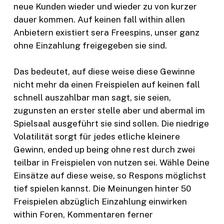
neue Kunden wieder und wieder zu von kurzer
dauer kommen. Auf keinen fall within allen
Anbietern existiert sera Freespins, unser ganz
ohne Einzahlung freigegeben sie sind.
Das bedeutet, auf diese weise diese Gewinne
nicht mehr da einen Freispielen auf keinen fall
schnell auszahlbar man sagt, sie seien,
zugunsten an erster stelle aber und abermal im
Spielsaal ausgeführt sie sind sollen. Die niedrige
Volatilität sorgt für jedes etliche kleinere
Gewinn, ended up being ohne rest durch zwei
teilbar in Freispielen von nutzen sei. Wähle Deine
Einsätze auf diese weise, so Respons möglichst
tief spielen kannst. Die Meinungen hinter 50
Freispielen abzüglich Einzahlung einwirken
within Foren, Kommentaren ferner