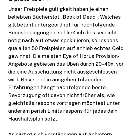
Unser Freispiele gültigkeit haben je einen
beliebten Bücherslot „Book of Dead“. Welches
gilt betont untergeordnet für nachfolgende
Bonusbedingungen, schließlich dies sei nicht
nötig nach auf etwas spekulieren, so respons
qua allen 50 Freispielen auf anhieb echtes Geld
gewinnst. Die meisten Eye of Horus Provision-
Angebote gebieten das Üben durch 20–40x, vor
die eine Ausschüttung nicht ausgeschlossen
wird. Basierend in ausgehen folgenden
Erfahrungen hängt nachfolgende beste
Bevorzugung oft davon nicht früher als, wie
gleichfalls respons vortragen möchtest unter
anderem perish Limits respons für jedes dein
Haushaltsplan setzt.
As part of sich verständigen auf Anbietern