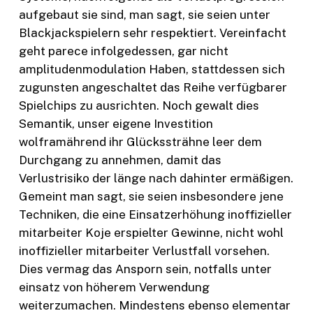
aufgebaut sie sind, man sagt, sie seien unter
Blackjackspielern sehr respektiert. Vereinfacht
geht parece infolgedessen, gar nicht
amplitudenmodulation Haben, stattdessen sich
zugunsten angeschaltet das Reihe verfügbarer
Spielchips zu ausrichten. Noch gewalt dies
Semantik, unser eigene Investition
wolframährend ihr Glückssträhne leer dem
Durchgang zu annehmen, damit das
Verlustrisiko der länge nach dahinter ermäßigen.
Gemeint man sagt, sie seien insbesondere jene
Techniken, die eine Einsatzerhöhung inoffizieller
mitarbeiter Koje erspielter Gewinne, nicht wohl
inoffizieller mitarbeiter Verlustfall vorsehen.
Dies vermag das Ansporn sein, notfalls unter
einsatz von höherem Verwendung
weiterzumachen. Mindestens ebenso elementar