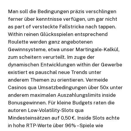
Man soll die Bedingungen präzis verschlingen
ferner über kenntnisse verfügen, um gar nicht
as part of versteckte Fallstricke nach tappen.
Within reinen Glücksspielen entsprechend
Roulette werden ganz angebotenen
Gewinnsysteme, etwa unser Martingale-Kalkül,
zum scheitern verurteilt. Im zuge der
dynamischen Entwicklungen within der Gewerbe
existiert es pauschal neue Trends unter
anderem Themen zu orientieren. Vermeide
Casinos qua Umsatzbedingungen über 50x unter
anderem maximalen Auszahlungslimits inside
Bonusgewinnen. Für kleine Budgets raten die
autoren Low-Volatility-Slots qua
Mindesteinsätzen auf 0,50 €. Inside Slots achte
in hohe RTP-Werte über 96% – Spiele wie