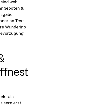
 sind wohl
ngeboten &
Ausgabe
nderino Test
sre Wunderino
-Bevorzugung
&
öffnest
ekt als
s sera erst