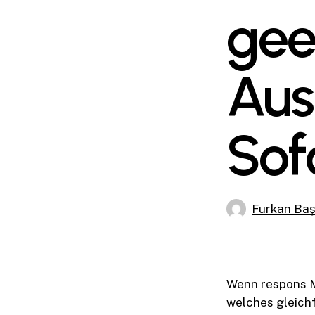
gee
Aus
Sof
Furkan Ba
Wenn respons M
welches gleichfa