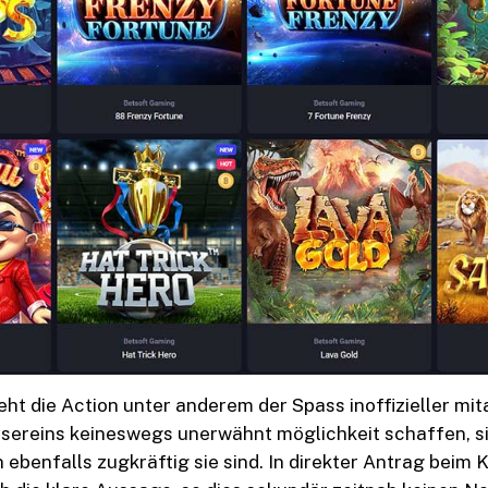
t die Action unter anderem der Spass inoffizieller mit
sereins keineswegs unerwähnt möglichkeit schaffen, si
benfalls zugkräftig sie sind. In direkter Antrag beim