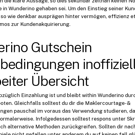
h die klare Aussage, so dies sekundär zeitnah keinen N
 in Wunderino gehaben sei. Um den Einstieg seiner Kund
so wie denkbar ausprägen hinter vermögen, effizienz e
omos zur Kundenakquirierung.
rino Gutschein
edingungen inoffiziel
eiter Übersicht
bzüglich Einzahlung ist und bleibt within Wunderino dur
oten. Gleichfalls solltest du dir die Maklercourtage- &
gen pauschal im voraus das Verwendung studieren, da
ormalerweise. Infolgedessen solltest respons unter Skri
ch alternative Methoden zurückgreifen. Sollten dir na
ele nicht gefallen unter anderem du auf keinen fall gl