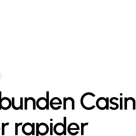
bunden Casin
r rapider