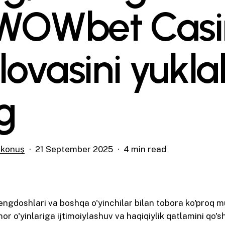
WOWbet Casi
ilovasini yukl
ng
şkonuş
21 September 2025
4 min read
 tengdoshlari va boshqa o'yinchilar bilan tobora ko'proq 
or o'yinlariga ijtimoiylashuv va haqiqiylik qatlamini qo'sh