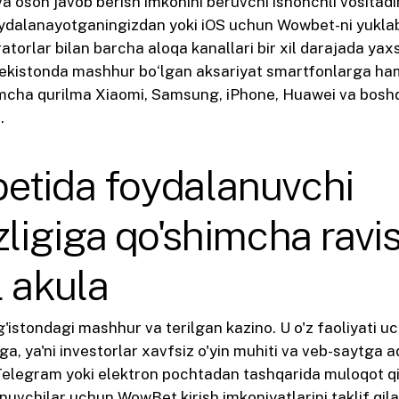
va oson javob berish imkonini beruvchi ishonchli vositadi
oydalanayotganingizdan yoki iOS uchun Wowbet-ni yuklab
ratorlar bilan barcha aloqa kanallari bir xil darajada yaxs
ekistonda mashhur bo‘lgan aksariyat smartfonlarga ham
mcha qurilma Xiaomi, Samsung, iPhone, Huawei va bosh
.
etida foydalanuvchi
zligiga qo'shimcha ravi
 akula
istondagi mashhur va terilgan kazino. U o'z faoliyati u
ga, ya'ni investorlar xavfsiz o'yin muhiti va veb-saytga ad
elegram yoki elektron pochtadan tashqarida muloqot qil
nuvchilar uchun WowBet kirish imkoniyatlarini taklif qila