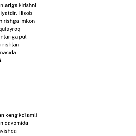
nlariga kirishni
iyatdir. Hisob
shirishga imkon
 qulayroq
onlariga pul
anishlari
rmasida
i.
gan keng ko'lamli
yin davomida
ravishda