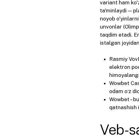
variant ham ko'
ta'minlaydi — p
noyob o'yinlarn
unvonlar (Olimp 
taqdim etadi. E
istalgan joyida
Rasmiy VovB
elektron po
himoyalang
Wowbet Casin
odam oʻz did
Wowbet – bu
qatnashish 
Veb-s