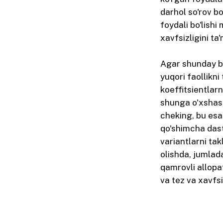
darhol so'rov bo
foydali bo'lish
xavfsizligini t
Agar shunday bo
yuqori faollikni
koeffitsientlar
shunga o'xshash
cheking, bu esa 
qo'shimcha dast
variantlarni takl
olishda, jumlad
qamrovli allopa
va tez va xavfsi