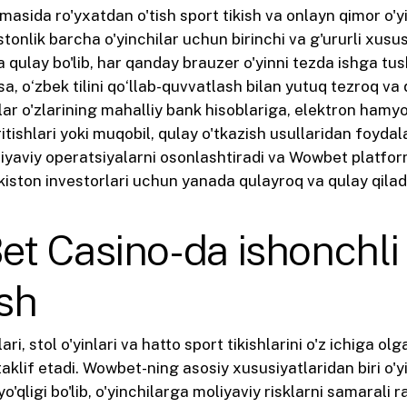
sida ro'yxatdan o'tish sport tikish va onlayn qimor o'yi
tonlik barcha o'yinchilar uchun birinchi va g'ururli xusus
a qulay bo'lib, har qanday brauzer o'yinni tezda ishga tu
a, o‘zbek tilini qo‘llab-quvvatlash bilan yutuq tezroq va
ilar o'zlarining mahalliy bank hisoblariga, elektron hamy
ritishlari yoki muqobil, qulay o'tkazish usullaridan foydal
yaviy operatsiyalarni osonlashtiradi va Wowbet platfo
kiston investorlari uchun yanada qulayroq va qulay qilad
t Casino-da ishonchli
ish
ri, stol o'yinlari va hatto sport tikishlarini o'z ichiga ol
 taklif etadi. Wowbet-ning asosiy xususiyatlaridan biri o'
'qligi bo'lib, o'yinchilarga moliyaviy risklarni samarali 