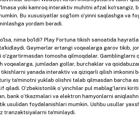
'lmasa yoki kamroq interaktiv muhitni afzal ko'rsangiz, b
i mumkin. Bu xususiyatlar sog'lom o'yinni saqlashga va f
a'minlashga yordam beradi.
'lsa, nima bo'ldi? Play Fortuna tikish sanoatida hayratla
 ta'kidlaydi. Geymerlar ertangi voqealarga garov tikib, jon
ni o'zgartirmasdan tomosha qilmoqdalar. Gamblinglarni q
 voqealarga, jumladan gollar, burchaklar va qoidabuzar
tikishlarni yanada interaktiv va qiziqarli qilish imkonini 
uriy ta'minotni yuklab olishni talab qilmasdan barcha as
if qiladi. O‘zbekistonlik o‘yinchilar pul mablag‘larini kiri
an, bank o‘tkazmalari va elektron hamyonlarni aniqlash
tik usulidan foydalanishlari mumkin. Ushbu usullar yaxshi
z tranzaktsiyalarni ta'minlaydi.