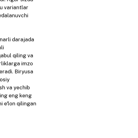
u variantlar
oydalanuvchi
narli darajada
li
abul qiling va
liklarga imzo
beradi. Biryusa
osiy
tish va yechib
ning eng keng
 e'lon qilingan