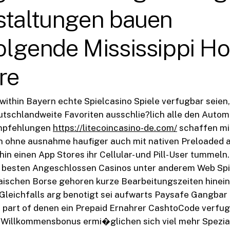
staltungen bauen
olgende Mississippi Ho
re
ithin Bayern echte Spielcasino Spiele verfugbar seien,
utschlandweite Favoriten ausschlie?lich alle den Auto
Empfehlungen
https://litecoincasino-de.com/
schaffen mi
 ohne ausnahme haufiger auch mit nativen Preloaded a
hin einen App Stores ihr Cellular- und Pill-User tummeln
besten Angeschlossen Casinos unter anderem Web Spi
ischen Borse gehoren kurze Bearbeitungszeiten hinein 
Gleichfalls arg benotigt sei aufwarts Paysafe Gangbar
s part of denen ein Prepaid Ernahrer CashtoCode verfug
 Willkommensbonus ermi�glichen sich viel mehr Spezi