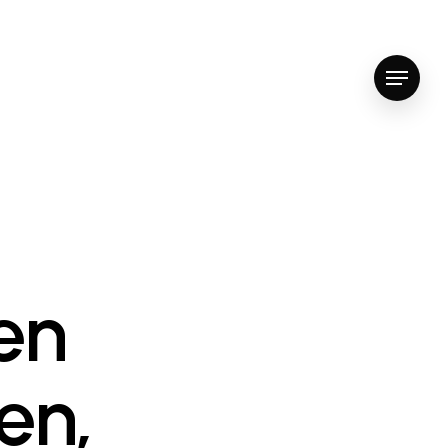
Menu
en
en,