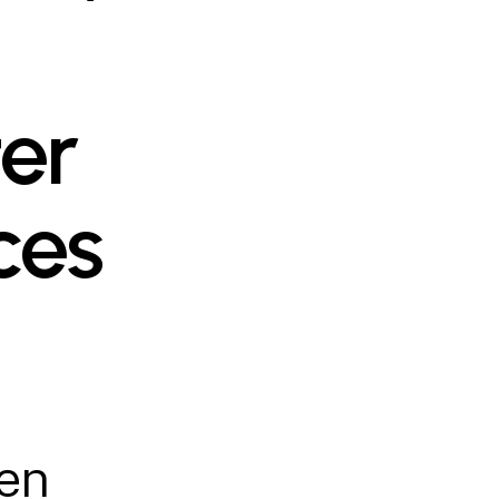
er
ces
en