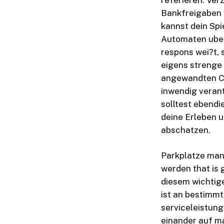
Bankfreigaben w
kannst dein Spi
Automaten uber
respons wei?t, 
eigens strenge
angewandten Ca
inwendig veran
solltest ebendi
deine Erleben u
abschatzen.
Parkplatze man
werden that is 
diesem wichtige
ist an bestimm
serviceleistung
einander auf m