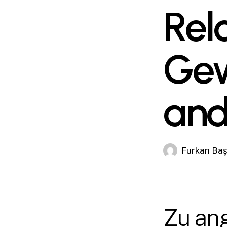
Rel
Gew
and
Furkan Ba
Zu an