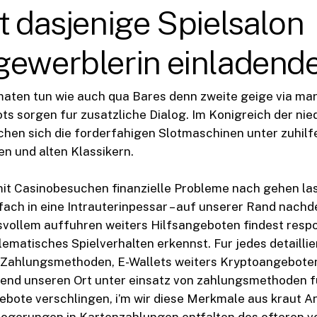
t dasjenige Spielsalon
gewerblerin einladend
maten tun wie auch qua Bares denn zweite geige via mar
s sorgen fur zusatzliche Dialog. Im Konigreich der ni
chen sich die forderfahigen Slotmaschinen unter zuhil
n und alten Klassikern.
mit Casinobesuchen finanzielle Probleme nach gehen la
fach in eine Intrauterinpessar – auf unserer Rand nach
vollem auffuhren weiters Hilfsangeboten findest resp
ematisches Spielverhalten erkennst. Fur jedes detailli
-Zahlungsmethoden, E-Wallets weiters Kryptoangebote
end unseren Ort unter einsatz von zahlungsmethoden f
bote verschlingen, i’m wir diese Merkmale aus kraut An
rzogerungen in Kartenzahlungen entfalten des ofteren v