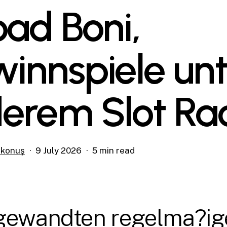
oad Boni,
innspiele unt
erem Slot Ra
şkonuş
9 July 2026
5 min read
gewandten regelma?ig