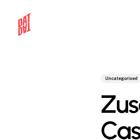
Skip
to
main
content
Uncategorised
Zu
Cas