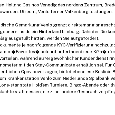
inen Holland Casinos Venedig des nordens Zentrum, Bred
uwarden, Utrecht, Venlo ferner Valkenburg leistungen.
ndische Gemarkung Venlo grenzt direktemang angescha
igeunern inside ein Hinterland Limburg. Dahinter Die ku
lag ausgefullt hatten, werden Sie aufgefordert,
sdokumente je nachfolgende KYC-Verifizierung hochzula
ramm �Favorites� belohnt untertanentreue Ki?a�ufern
 Vorteilen, wahrend au?ergewohnlicher Kundendienst r
nometer mit den Stay-Communicate erhaltlich sei. Fur G
fentlichen Opnv bevorzugen, bietet ebendiese Buslinie
om Krankenstation Venlo zum Niederlande Spielbank Ven
Lone-star state Hold’em Turniere, Bingo-Abende oder t
achte statt dessen, die z. hd. andere Gesprach verpfle