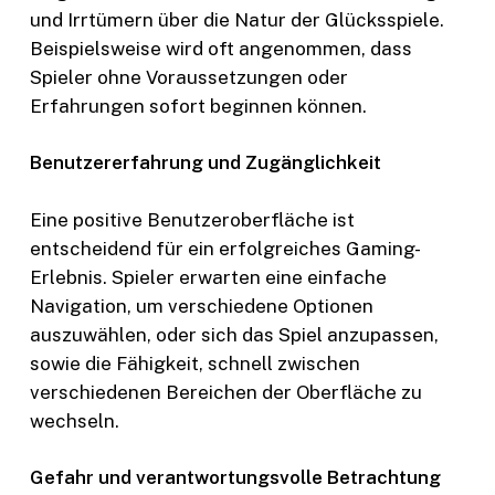
und Irrtümern über die Natur der Glücksspiele.
Beispielsweise wird oft angenommen, dass
Spieler ohne Voraussetzungen oder
Erfahrungen sofort beginnen können.
Benutzererfahrung und Zugänglichkeit
Eine positive Benutzeroberfläche ist
entscheidend für ein erfolgreiches Gaming-
Erlebnis. Spieler erwarten eine einfache
Navigation, um verschiedene Optionen
auszuwählen, oder sich das Spiel anzupassen,
sowie die Fähigkeit, schnell zwischen
verschiedenen Bereichen der Oberfläche zu
wechseln.
Gefahr und verantwortungsvolle Betrachtung