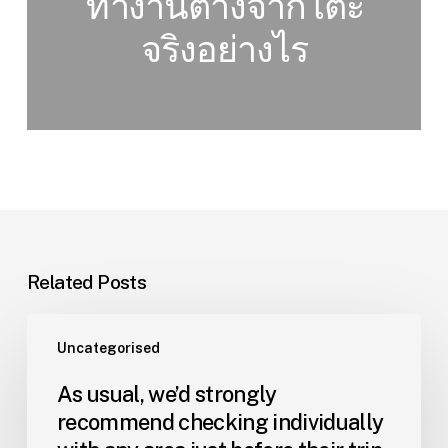
ทำงานต่างจากโต๊ะ
จริงอย่างไร
Related Posts
Uncategorised
As usual, we’d strongly
recommend checking individually