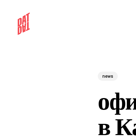
Skip
to
main
content
news
офи
в К