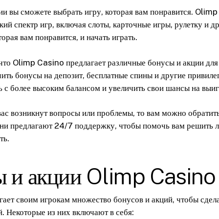
ии вы сможете выбрать игру, которая вам понравится. Olim
ий спектр игр, включая слоты, карточные игры, рулетку и д
торая вам понравится, и начать играть.
что Olimp Casino предлагает различные бонусы и акции для
ить бонусы на депозит, бесплатные спины и другие привиле
ть с более высоким балансом и увеличить свои шансы на выи
 вас возникнут вопросы или проблемы, то вам можно обратит
ни предлагают 24/7 поддержку, чтобы помочь вам решить 
ть.
 и акции Olimp Casino
гает своим игрокам множество бонусов и акций, чтобы сдел
. Некоторые из них включают в себя: