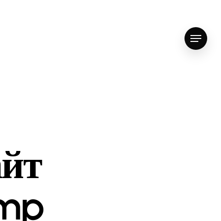
Menu
айт
imp