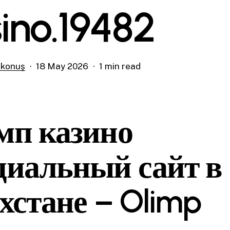
ino.19482
şkonuş
18 May 2026
1 min read
мп казино
иальный сайт в
хстане – Olimp