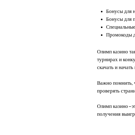
Бонусы для н
Бонусы для 
Специальные 
Промокоды д
Олимп казино та
турнирах и конк
скачать и начать
Важно помнить, 
проверять стран
Олимп казино – 
получения выигры