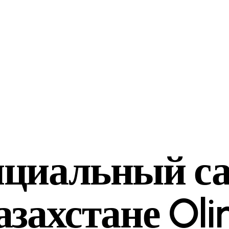
циальный с
азахстане Ol