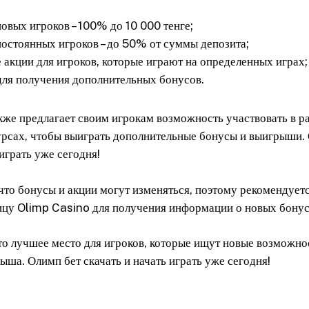
овых игроков – 100% до 10 000 тенге;
постоянных игроков – до 50% от суммы депозита;
акции для игроков, которые играют на определенных играх;
ля получения дополнительных бонусов.
кже предлагает своим игрокам возможность участвовать в р
урсах, чтобы выиграть дополнительные бонусы и выигрыши.
 играть уже сегодня!
что бонусы и акции могут изменяться, поэтому рекомендует
ицу Olimp Casino для получения информации о новых бонус
это лучшее место для игроков, которые ищут новые возможно
ша. Олимп бет скачать и начать играть уже сегодня!