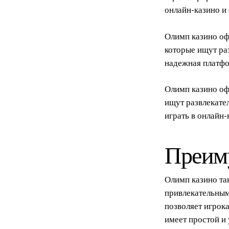
онлайн-казино и 
Олимп казино оф
которые ищут ра
надежная платфо
Олимп казино офи
ищут развлекате
играть в онлайн-
Преим
Олимп казино та
привлекательным
позволяет игрок
имеет простой и 