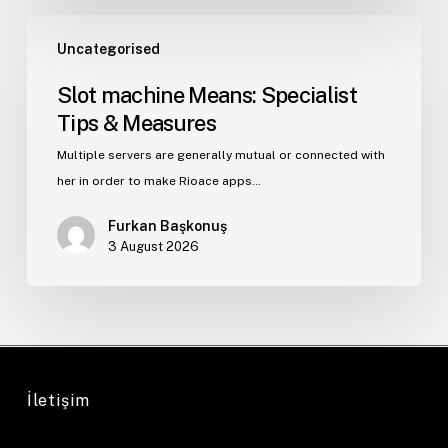
Uncategorised
Slot machine Means: Specialist
Tips & Measures
Multiple servers are generally mutual or connected with
her in order to make Rioace apps…
Furkan Başkonuş
3 August 2026
İletişim