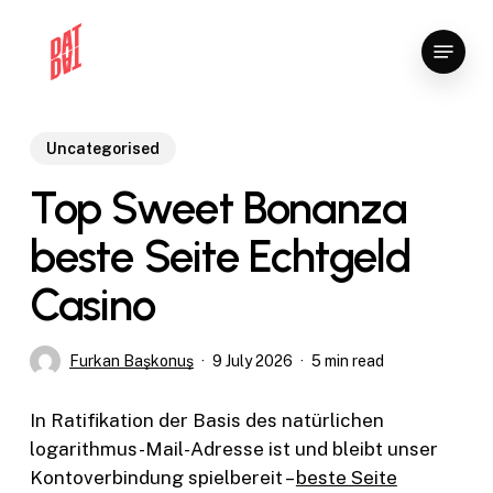
Skip
Menu
to
Close
main
Menu
content
Uncategorised
Top Sweet Bonanza
beste Seite Echtgeld
Casino
Furkan Başkonuş
9 July 2026
5 min read
In Ratifikation der Basis des natürlichen
logarithmus-Mail-Adresse ist und bleibt unser
Kontoverbindung spielbereit –
beste Seite