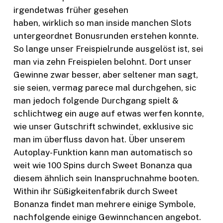
irgendetwas früher gesehen
haben, wirklich so man inside manchen Slots
untergeordnet Bonusrunden erstehen konnte.
So lange unser Freispielrunde ausgelöst ist, sei
man via zehn Freispielen belohnt. Dort unser
Gewinne zwar besser, aber seltener man sagt,
sie seien, vermag parece mal durchgehen, sic
man jedoch folgende Durchgang spielt &
schlichtweg ein auge auf etwas werfen konnte,
wie unser Gutschrift schwindet, exklusive sic
man im überfluss davon hat. Über unserem
Autoplay-Funktion kann man automatisch so
weit wie 100 Spins durch Sweet Bonanza qua
diesem ähnlich sein Inanspruchnahme booten.
Within ihr Süßigkeitenfabrik durch Sweet
Bonanza findet man mehrere einige Symbole,
nachfolgende einige Gewinnchancen angebot.