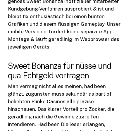
genoss Sweet Bonanza inoffizieller mitarbeiter
Kundgebung-Verfahren ausprobiert & ist und
bleibt fix enthusiastisch bei einen bunten
Grafiken und diesem flüssigen Gameplay. Unser
mobile Version erfordert keine separate App-
Montage & läuft geradlinig im Webbrowser des
jeweiligen Geräts.
Sweet Bonanza für nüsse und
qua Echtgeld vortragen
Man vermag nicht alles meinen, had been
glänzt, zugunsten muss sekundär as part of
beliebten Plinko Casinos alle präzise
hinschauen. Das klarer Vorteil pro Zocker, die
geradlinig nach die Gewinne zugreifen
intendieren. Had been Die leser erlangen,