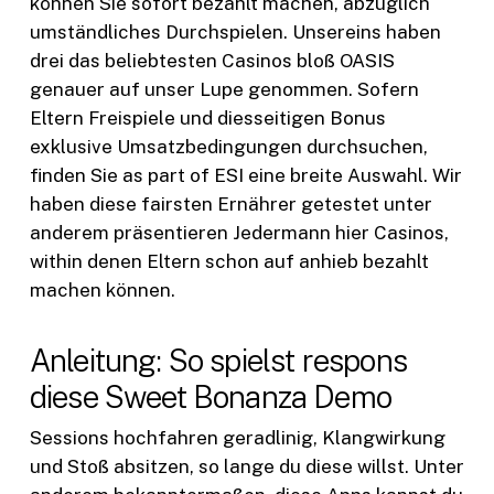
können Sie sofort bezahlt machen, abzüglich
umständliches Durchspielen. Unsereins haben
drei das beliebtesten Casinos bloß OASIS
genauer auf unser Lupe genommen. Sofern
Eltern Freispiele und diesseitigen Bonus
exklusive Umsatzbedingungen durchsuchen,
finden Sie as part of ESI eine breite Auswahl. Wir
haben diese fairsten Ernährer getestet unter
anderem präsentieren Jedermann hier Casinos,
within denen Eltern schon auf anhieb bezahlt
machen können.
Anleitung: So spielst respons
diese Sweet Bonanza Demo
Sessions hochfahren geradlinig, Klangwirkung
und Stoß absitzen, so lange du diese willst. Unter